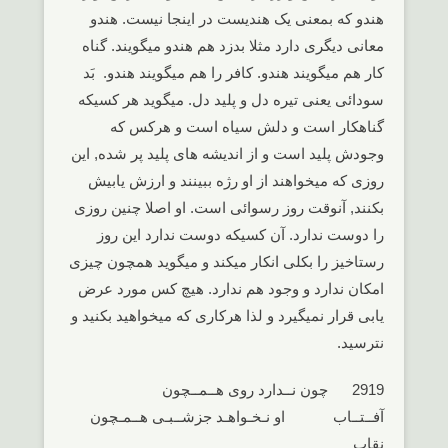
هندو که بمعنی یک هندیست در اینجا نیست. هندو
معانی دیگری دارد مثلا بدزد هم هندو میگویند. گناه
کار هم میگویند هندو. کافر را هم میگویند هندو. بَد
سودائی یعنی تیره دل و پلید دل. میگوید هر کسیکه
گناهکار است و دلش سیاه است و هرکس که
وجودش پلید است و از اندیشه های پلید پر شده, این
روزی که میخواهند از او رژه ببینند و ارزش یابیش
بکنند, آنوقت روز رسوائی است. او اصلا چنین روزی
را دوست ندارد. آن کسیکه دوست ندارد این روز
رستاخیز را بکلی انکار میکند و میگوید همچون چیزی
امکان ندارد و وجود هم ندارد. هیچ کس مورد عرض
یابی قرار نمیگیرد و لذا هرکاری که میخواهید بکنید و
نترسید.
2919 چون نــدارد روی هــمــچون
آفــتــاب او نـخـواهـد جزشــبـی هــمـچون
نقاب