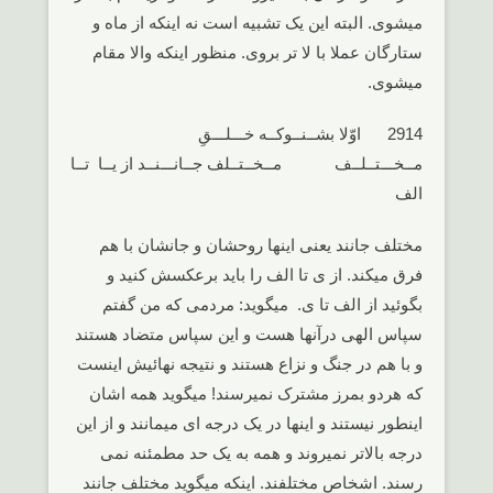
میشوی. البته این یک تشبیه است نه اینکه از ماه و
ستارگان عملا با لا تر بروی. منظور اینکه والا مقام
میشوی.
2914 اوّلا بشــنــوکــه خـــلـــقِ
مــخـــتــلــف مــخــتــلف جــانـــنــد از یــا تــا
الف
مختلف جانند یعنی اینها روحشان و جانشان با هم
فرق میکند. از ی تا الف را باید برعکسش کنید و
بگوئید از الف تا ی. میگوید: مردمی که من گفتم
سپاس الهی درآنها هست و این سپاس متضاد هستند
و با هم در جنگ و نزاع هستند و نتیجه نهائیش اینست
که هردو بمرز مشترک نمیرسند! میگوید همه اشان
اینطور نیستند و اینها در یک درجه ای میمانند و از این
درجه بالاتر نمیروند و همه به یک حد مطمئنه نمی
رسند. اشخاص مختلفند. اینکه میگوید مختلف جانند