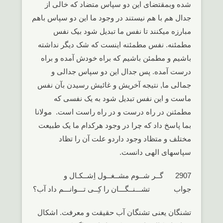
شده وبمقتضای این دو سپاس متضاد که خالی از
جدال هم با هم نیستند در وجود ما این دو سپاس باهم
مبارزه میکنند تا نفس ما تبدیل شود بیک نفس
مطمئنه. نفس مطمئنه اینست که شک دیگر نداشته
باشیم و مطمئن باشیم که براه خودش آمده و براه
درست آمده. پس جدال این دو سپاس جدالی و
جمالی ما, نتیجه آخریش و غائیش رسیدن بآن نفس
ماست و این نفس تبدیل شود به یک نفسی که
مطمئنن در راه درست و در راه راست است. مولانا
بما پاسخ داد که چرا در وجود هرکدام ما یک طبیعت
مختلف و متظاد وجود داردو علت آن را تظاد
سپاسهای الهی دانست.
2907 گــر شــوم مشــغــول اِشــکـال و
جواب تشـــنــگـــان را کِــی تـــوانـــم داد آب؟
تشنگان یعنی تشنگان آب حقیقت و معرفت. اشکال