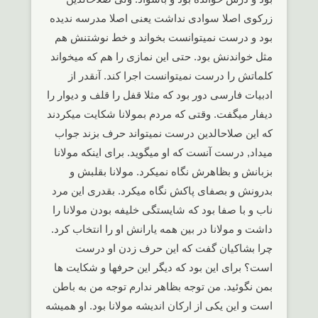
زرکوی اصلا سوادی نداشت یعنی اصلا مدرسه ندیده
بود و درست نمیتوانست بخواند و خط نوشتنش هم
مثل خواندنش بود. حتی این نمازی را هم که میخواند
کلماتش را درست نمیتوانست اجرا کند. آنقدر از
ادبیات فارسی دور بود که مثلا قفل را قلف و دیوار را
دیفار میگفت. وقتی که مردم بمولانا شکایت میکردند
که این صلاحالدین درست نمیتواند حرف بزند جواب
میداد, درست آنست که او میگوید. برای اینکه مولانا
بزبانش و بظاهرش نگاه نمیکرد. مولانا بقلبش و
بدرونش و بصفای پاکش نگاه میکرد. بقدری این مرد
ناب و با صفا بود که شایستگی خلیفه بودن مولانا را
داشت و مولانا در بین همه یارانش او را انتخاب کرد.
چرا بشاکیان گفت که این حرف زدن او درست
است؟ برای این بود که دیگر این حرفها و شکایت ها
بمن نگوئید. من توجه بظاهر ندارم توجه من به باطن
است و این یکی از ارکان اندیشه مولانا بود. او همیشه