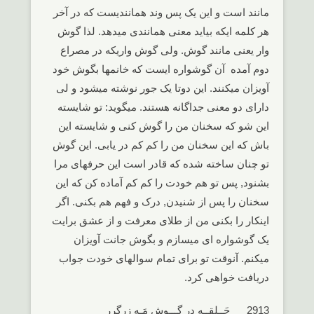
مانند است و این یک پس وند همانندیست که در آخر
هر کلمه ایکه بیاید معنی همانندی میدهد. لذا گوش
وار یعنی مانند گوش. ولی گوش واریکه در مصراع
دوم آمده آن گوشواره ایست که خانمها بگوش خود
آویزان میکنند. این دوتا یک جور نوشته میشود و لی
دارای دو معنی جداگانه هستند. میگوید: تو شایسته
این شو که سخنان من را گوش کنی و شایسته این
باش که این سخنان من را کم کم در یابی. این گوش
تو چنان ساخته شده که قادر است این حرفهای مرا
بشنود, پس تو هم خودت را کم کم آماده کن که این
سخنان را پس از شنیدن, درک و فهم هم بکنی. اگر
اینکار را بکنی من از طلای معرفت و از عشق برایت
یک گوشواره ای میسازم و بگوش جانت آویزان
میکنم. آنوقت تو برای تمام سوالهای خودت جواب
دریافت خواهی کرد.
2913 حَــلقــه در گـــوش مَـهِ زرگرر