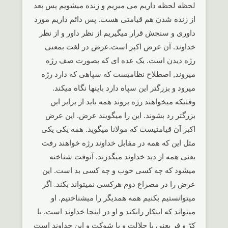
لحظه لحظه داریم می میریم و زنده میشویم پس بعد
از زنده شدن هم قیامتی هست. پس دائم داریم مورد
داوری و سنجش قرار میگیریم از نظر داور و از نظر
خداوند. آن عرض اکبر است.عرض در لغت بمعنی
رژه دیدن است. یک عده ای که بصورت صف رژه
میروند, اصطلاح نظامیست که سپاهی که دارد رژه
میرود و بزرگتر این سپاه دارد باینها نگاه میکند.
وقتیکه میخواهند رژه بروند همه باید از برابر این
بزرگتر رد بشوند. این را میگویند عرض. این عرض
اکبر آن قیامتیست که مولانا میگوید. همه یکی یکی
مثل این که همه در مقابل خداوند رژه خواهند رفت
یعنی همه از دید خداوند میگذرند. آنوقت شناخته
میشود که چه کسی خوب و چه کسی بد است. این
عرض را در مصراع دوم هرکسی نمیتواند بکند. اگر
میتوانستیم بکنیم همه همدیگر را میشناختیم. او
میتواند که اینکار رابکند و او در اینجا خداوند است. با
کرّ و فر یعنی با جلالت و با شوکت و این خداوند است