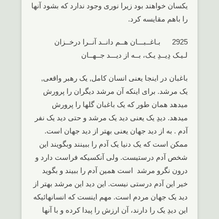
یکسان خواهند بود زیرا نوری وجود ندارد که بشود آنها
را باهم مقایسه کرد.
2925 بـاغــبـــان هــم دانــد آنــرا درخــزان
لـیـک دِیــدِ یـک، بــه از دیـــد جــهــان
باغبان در اینجا یعنی انسان کامل, یک رهبر واقعی,
یک مرشد. برای اینکه آن مرشد دیگران را پرورش
میدهد همان طور که یک باغبان گلها را پرورش
میدهد. دیدِ یک یعنی دید یک مرشد و حتی دید یک نفر
آدم . به از دید جهان یعنی بهتر از دید جهان است.
ممکن است که یک دنیا یک آدم را ببینند وبگویند این
شخص آدم درستیست. ولی آنکسیکه فراست دارد و
درون نگرو مرشد است همین آدم را ببیند و بگوید
خیر این آدم درستی نیست. این دید این مرشد بهتر از
دید یک جهان مردم است. مهم اینست که انسانهائیکه
این دیدِ یک را دارند، آن ارزش را پیدا کرده و با آنها