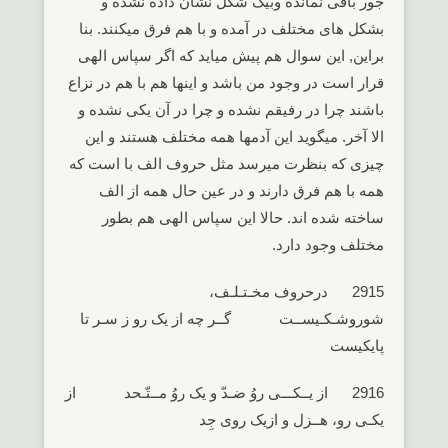
جور باقی نمانده وبیک شکل نشان داده نشده و
بشکل های مختلف در آمده و با هم فرق میکنند. بنا
براین, این سوال هم پیش میاید که اگر سپاس الهی
قرار است در وجود من باشد و اینها هم با هم در نزاع
باشند چرا در رفیقم نشده و چرا در آن یکی نشده و
الا آخر. میگوید این آدمها همه مختلف هستند و این
چیزی که بنظرت میرسد مثل حروف الف با است که
همه با هم فرق دارند و در عین حال همه از الف
ساخته شده اند. حالا این سپاس الهی هم بطور
مختلف وجود دارد.
2915 درحروف مخـتـلـف،
شوروشـکـیســت گــر چه از یک رو ز سـر تا
پایکیست
2916 از یــکـــی روُ ضـدّ و یک روُ مــتّـحد از
یکـی رو، هــزل و ازیک روی جِد