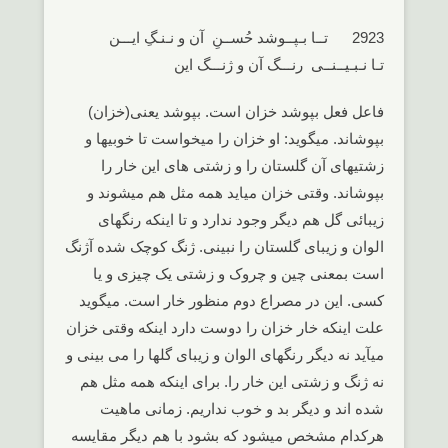
2923 تــا بـپــوشد حُســنِ آن و نـنـگِ ایـــن
تـا نـبـیــنــی رنـــگ آن و ژنـــگ این
فاعل فعل بپوشد خزان است. بپوشد یعنی(خزان)
بپوشاند. میگوید: او خزان را میخواست تا خوبیها و
زشتیهای آن گلستان را و زشتی های این خار را
بپوشاند. وقتی خزان میاید همه مثل هم میشوند و
زیبائی گل هم دیگر وجود ندارد و تا اینکه رنگهای
الوان و زیبای گلستان را نبینی. ژنگ کوچک شده آژنگ
است بمعنی چین و چروک و زشتی یک چیزی و یا
کسی. این در مصراع دوم منظور خار است. میگوید
علت اینکه خار خزان را دوست دارد اینکه وقتی خزان
میآید نه دیگر رنگهای الوان و زیبای گلها را می بینی و
نه ژنگ و زشتی این خار را. برای اینکه همه مثل هم
شده اند و دیگر بد و خوب نداریم. زمانی ماهیت
هرکدام مشخص میشود که بشود با هم دیگر مقایسه