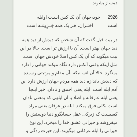
دمساز بشوند.
2926 خود،جهان آن یک کس اسـت اوابله
است اختـران، هـر یک همه جَــزِومَـه است
در بیت قبل گفت که آن شخص که دیدش از دید همه
دید جهان بهتر است, آن با ارزش تر است. حالا در این
بیت میگوید که آن یک کس اصلا خودش جهان است.
مثل اینکه وقتی آنکس دارد نگاه میکند جهانی را دارد
مینگرد. حالا آن انسانیکه بآن مقام و مرتبتی رسیده
که دیدش باندازه دید همه مردم جهان ارزش دارد این
آدم ابله است. ابله یعنی احمق و نادان. خیر اینجا
یعنی ابله عارفانه و اصلا با آن ابلهی که بمعنی نادان
است بکلی فرق میکند. ابله در عرفان یعنی مراد.
کسیست که زیرکی عقل حسابگرو دنیا دوستش را
میفروشد و حیرانی عشق خدا را میخرد. این نوع
حیرانی را ابله عرفانی میگویند. این حیرت زدگی و