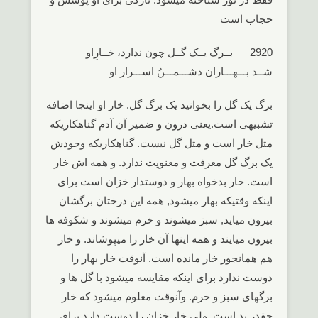
حجاب است
2920 بــرگ یــک گــل چون ندارد، خــارِاو
شــد بـــهـــاران دشـــمـــنُ اســـرار او
برگ یک گل را بخوانید یک برگ گل. خار او اینجا اضافه
تشبیهی است.یعنی درون و ضمیر آن آدم گناهکاریکه
مثل خار است و مثل گل نیست. گناهکاریکه وجودش
یک برگ گل معرفت و معنویت ندارد. و همه اش خار
است. خار بدخواه بهار و دوستدار خزان است برای
اینکه وقتیکه بهار میشود, همه این درختان برگشان
بیرون میاید, سبز میشوند و خرم میشوند و شکوفه ها
بیرون میایند و همه اینها آن خار را میپوشاند. و خار
هم همانجور خار مانده است. آنوقت خار بهار را
دوست ندارد برای اینکه مقایسه میشود با گل ها و
برگهای سبز و خرم. وآنوقت معلوم میشود که خار
چقدر بد است. ولی خار خزان را دوست دارد برای