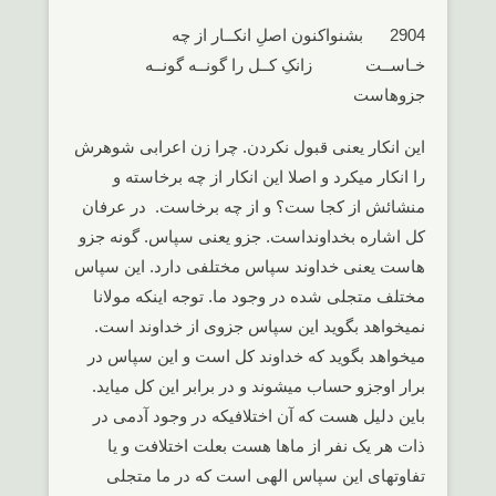
2904 بشنواکنون اصلِ انکــار از چه
خـاســت زانکِ کــل را گونــه گونــه
جزوهاست
این انکار یعنی قبول نکردن. چرا زن اعرابی شوهرش
را انکار میکرد و اصلا این انکار از چه برخاسته و
منشائش از کجا ست؟ و از چه برخاست. در عرفان
کل اشاره بخداونداست. جزو یعنی سپاس. گونه جزو
هاست یعنی خداوند سپاس مختلفی دارد. این سپاس
مختلف متجلی شده در وجود ما. توجه اینکه مولانا
نمیخواهد بگوید این سپاس جزوی از خداوند است.
میخواهد بگوید که خداوند کل است و این سپاس در
برار اوجزو حساب میشوند و در برابر این کل میاید.
باین دلیل هست که آن اختلافیکه در وجود آدمی در
ذات هر یک نفر از ماها هست بعلت اختلافت و یا
تفاوتهای این سپاس الهی است که در ما متجلی