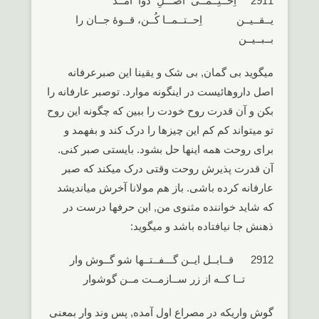
2911 اِحــتِــمــی اصـــلِ دوا آمــد
یــقــیــن اِحــتــمــا کُــن، قــوۀ جــان را
بــبــیــن
میگوید بی گمان, بی شک و یقینا این صبرعرفانه
اصل داروهائیست در اینگونه موارد. توصبر عارفانه را
بکن و آن قدرت روح خودت را ببین که چگونه این روح
تو میتواند کم کم این چیزها را درک کند و بفهمد و
برای روحت همه اینها حل بشود. بایستی صبر کنی.
آن قدرت پذیرش روحت وقتی درک میکند که صبر
عارفانه کرده باشی. باز هم مولانا آخرش میاندیشد
که شاید خواننده مثنوی من, این حرفها درست در
ذهنش جا نیافتاده باشد و میگوید:
2912 قــابــل ایــن گـــفــتــها شو گــوش وار
تــا کــه از زر ســازمــت مــن گوشوار
گوش واریکه در مصراع اول آمده, پس وند وار بمعنی