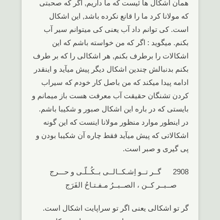
همان اشکال ها ئیست که ما داریم, اگر که صحبتی
که مولانا کرد ما را قانع نکرده باشد, این اشکال
است. کی توانم داد آب یعنی کی میتوانم سیر آب
بکنم. میگوید : اگر که من خواسته باشم که این
اشکالات را برطرف بکنم, هر اشکالی را که بر طرف
بکنم بدنبالش چندین اشکال دیگر پیش میآید و اینقدر
ادامه پیدا میکند که من باصل کار خودم که سیراب
کردن تشنگان حقیقت آب معرفت هست باز میمانم و
بایستی که در باره این اشکال صبور و شکیبا باشم.
در اینطور موارد منظور مولانا اینست که این گونه
اشکالاتی که پیش میآید فقط چاره آن شکیبا بودن و
پی گیری و صبر است.
2908 گــر تــو اِشـکــالــی بــکُــلّـی و حـــرج
صــبــر کــن ، الصــبــرُ مـفـتـاحُ الفَرَج
گر تو اشکالی یعنی اگر تو سراپایت اشکال است.