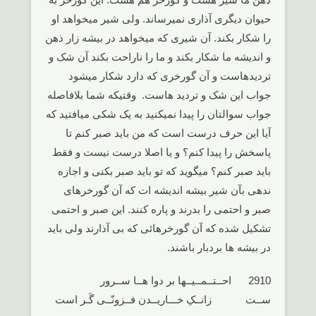
حیوان دیگری آذاری نمیرساند. ولی شیر میخواهد او
را شکار بکند. آن شیری که میخواهد در بیشه زار ذهن
و اندیشه ما شکار بکند و ما را ناراحت بکند آن شک و
تردیدهاست و آن گورخری که دارد شکار میشود
جواب این شک و تردید هاست. وقتیکه شما بلافاصله
جواب سوالتان را پیدا نمیکنید به یک شکی میافتید که
آیا این حرف درست است که من باید صبر کنم تا
پاسخش را پیدا کنم؟ و یا اصلا درست نیست و فقط
باید صبر کنم؟ میگوید که تو باید صبر بکنی و اجازه
ندهی بآن شیر بیشه اندیشه ات که آن گورخرهای
صبر و احتمی را بدرند و پاره کنند. این صبر و احتمی
تشکیل شده که آن گورخرهائی که بی آذارند ولی باید
در بیشه ها بردبار باشند.
2910 احــتــمــیــها بر دوا هــا ســرور
ســت زانــکِ خـــاریــدن فــزونّــی گَـر است