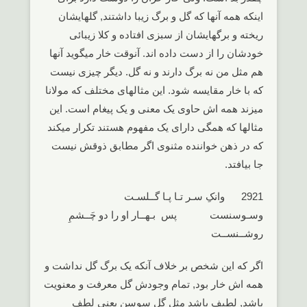
اینکه همه آنها که گل و برگ زیبا داشتند, گلهایشان
ریخته و برگهایشان از سبزی افتاده و کلا زیبائی
خودشان را از دست داده اند. آنوقت خار میگوید آنها
هم مثل من نه برگ دارند و نه گل. دیگر چیزی نیست
که با خار مقایسه شود. این مثالهای مختلف که مولانا
میزند همه اش حاوی یک معنی و یک پیغام است. این
مثالها که همگی دارای یک مفهوم هستند تکرار میکند
که در ذهن خواننده مثنوی اگر مطابق ذوقش نیست
جا بیافتد.
2921 وانکِ سـر تـا پـا گــلسـت
وسـوسنست پس بـهــار او را دو چَــشمِ
روشــنســت
اگر که این شخص بر خلاف آنکه یک برگ گل نداشت و
همه اش خار بود, تمام وجودش گل معرفت و معنویت
باشد, لطیف باشد مثل گلِ سوسن یعنی لطف