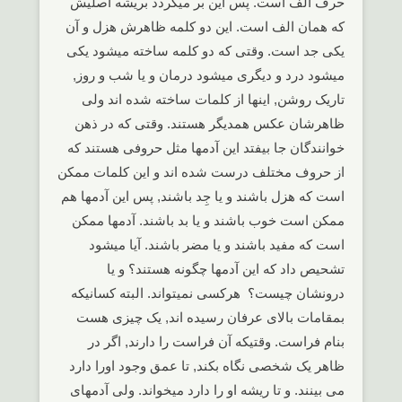
حرف الف است. پس این بر میگردد بریشه اصلیش
که همان الف است. این دو کلمه ظاهرش هزل و آن
یکی جد است. وقتی که دو کلمه ساخته میشود یکی
میشود درد و دیگری میشود درمان و یا شب و روز,
تاریک روشن, اینها از کلمات ساخته شده اند ولی
ظاهرشان عکس همدیگر هستند. وقتی که در ذهن
خوانندگان جا بیفتد این آدمها مثل حروفی هستند که
از حروف مختلف درست شده اند و این کلمات ممکن
است که هزل باشند و یا جِد باشند, پس این آدمها هم
ممکن است خوب باشند و یا بد باشند. آدمها ممکن
است که مفید باشند و یا مضر باشند. آیا میشود
تشحیص داد که این آدمها چگونه هستند؟ و یا
درونشان چیست؟ هرکسی نمیتواند. البته کسانیکه
بمقامات بالای عرفان رسیده اند, یک چیزی هست
بنام فراست. وقتیکه آن فراست را دارند, اگر در
ظاهر یک شخصی نگاه بکند, تا عمق وجود اورا دارد
می بینند. و تا ریشه او را دارد میخواند. ولی آدمهای