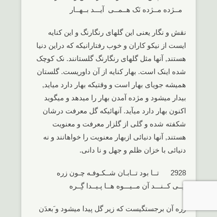
مــژده مــژده نَک هــمــی آیـــد بــهــار
نقش و نگار یعنی این گلهای رنگارنگ و این کنایه
ایست از نیکو کاران و خوب رفتارانیکه که دراین دنیا
هستند, آنها مثل گلهای رنگارنگ گلستانند. نک کوچک
شده اینک است. بهار کنایه از آن داوریست. گلستان
همیشه جویای بهار است و وقتیکه بهار دارد میاید,
بیدار میشود و مژده آمدن بهار را میدهد و میگوید
اکنون بهار دارد میآید. آنهائیکه گل معرفت درشان
شکفته شده و گلی از گلزار معرفت و معنویت
هستند, آنها دنیائی ازبهار معنویت را خواهانند و نه
دنیائی با خزان ظلم و جهل و نا دانی.
2928 تــا بود تــابـان شــکـوفـه چـون زره
کِــی کــنـــد آن مــیـــوه هــا پـیــدا گِــره
زره آن برجستگیست که زیر گل پیدا میشود و َبعدَن