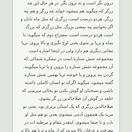
درون نگر است و نه برون نگر. در هر حال این مَه
زرگر که میگوید هم میشود خواند مَه زرگر و هم مِه
زرگر, هردو درست است. زرگری که مثل ماه تابان و
اگر بخوانیم مِه بمعنی بزرگ, مثل زرگری که بزرگ
است هردو درست است. مصراع دوم که میگوید: تا
بماه و ثریا بر شوی یعنی اوج بگیری و بالا بروی. ثریا
معانی دیگری هم دارد ولی در اینجا اشاره است
بمجموعه شش ستاره است در نیمکره شمالی که
آن مجموعه شش ستاره را پروین و یا ثریا میگویند.
گردن بند پروین و یا خوشه ثریا بهمین شش ستاره
گفته میشود. میگوید اگرکه تو انسان کاملی داشته
باشی و بسخنان او گوش بکنی تو بجائی میرسی که
حلقه در گوش آن صلاحالدین زر گر بشوی.
صلاحالدین زرگری که یک انسان برتری بود. یعنی تو
مرید یک همچون آدمی میشوی یعنی تو هم مثل او
ناب و با صفا میشوی. اینقدر مقام و مرطبه ات در
معرفت و عرفان بالا میرود که از ماه و ثریا هم بالا تر