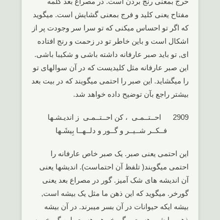
حرج بمعنی رنج بردن است. در مصراع بعد کلمه
مفتاح یعنی کلید و فرج بمعنی گشایش است. میگوید
که اگر تو احساس میکنی که تو سرا سر وجودت پر از
اشکال است و باین خاطر تو در زحمت و رنج افتاده
ای, تو باید صبر عارفانه داشته باشی و شکیبا باشی.
این صبر عارفانه مثل کلیدیست که در آن سوالهای تو
را میگشاید. این صبر را احتمی میگویند که در بیت بعد
بیشتر راجع بآن توضیح داده خواهد شد.
2909 احــتــمـی ، کن احــتــمـی ز اندیـشـها
فــکــر شــیــر و گــور و دلــهــا بِیشَـها
این احتمی یعنی صبر. یک صبر خاص عارفانه را
احتمی میگویند( تلفظ آن احتماست). اندیشها یعنی
آن اندیشه های شک آمیز. گور در مصراع بعد یعنی
گورخر. میگوید که این ذهن ما مثل یک بیشه است,
بیشه ایکه حیوانات در آن بسر میبرند. در آن بیشه
ذهن ما شیر هست و گورخر هم هست. این گورخر به