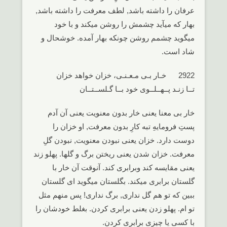
عرفان را داشته باشد, لطف معرفت را داشته باشد,
بهار که میآید چشمش را روشن میکند و با خود
میگوید چشمم روشن چونکه بهار آمده. خوشحال و
شاد است.
2922 خـار بـی مـعـنـی، خزان خواهد خزان
تــا زنـد پــهــلــوی خود بــا گـلســتــان
خار بی معنا یعنی خار بدون معنویت یعنی آن آدم
پستِ فرومایهِ تبه کارِ بدون معرفت, او خزان را
دوست دارد. خزان یعنی نبودن معنویت, نبودن گلِ
معرفت. خزان شدن یعنی ریختن برگ و گلها. پهلو زند
یعنی مقایسه کند وبرابری کند. آنوقت آن خار با
گلستان برابری میکند. بگلستان میگوید ای گلستان
ببین که تو هم گل نداری, برگ نداری! پس منهم مثل
تو ام. پهلو زدن یعنی برابری کردن. بغلط خودشان را
با کسی یا چیزی برابری کردن.