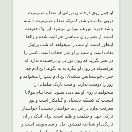
او چون روی درخشان نورانی از صفا و صمیمیت
درون نداشته باشد, کسیکه صفا و صمیمیت داشته
باشد چهره اش هم نورانی میشود. این یک حقیقت
است. از نظر روان شناسی هم ثابت شده و واقعا
اینطور است. او شب را میخواهد که شب برایش
نقاب است و شب بر او مثل حجاب است. کسی را
در نظر بگیرید که روی نورانیِ و درخشنده ندارد که
هرکسیکه در روی او بنگرد به به بگوید. این آدم چه
چیزی خوشحالش میکند؟. این آدم شب را میخواهد و
روز را دوست ندارد. او شب تاریک ظلمانی را
میخواهد تا روی او هم دیده نشود. اینجا پیام مولانا
اینست که کسیکه دلسیاه, و گناهکار است و نور
معرفت ندارد در این دنیا خواستار چیست؟ خواستار
تارکی جهل و ظلمت و ظلم است. برای اینکه در آن
تاریکی او شناخته نمیشود. دل او سیاه وپلید است و
فقط در نور شناخته میشود. تارکی برای او پوشش و