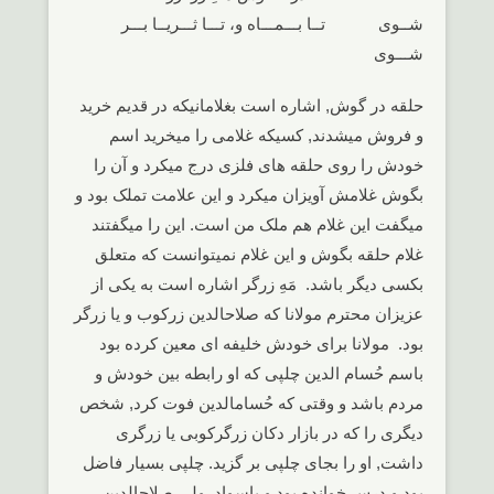
شــوی تــا بـــمـــاه و، تـــا ثـــریــا بـــر
شـــوی
حلقه در گوش, اشاره است بغلامانیکه در قدیم خرید
و فروش میشدند, کسیکه غلامی را میخرید اسم
خودش را روی حلقه های فلزی درج میکرد و آن را
بگوش غلامش آویزان میکرد و این علامت تملک بود و
میگفت این غلام هم ملک من است. این را میگفتند
غلام حلقه بگوش و این غلام نمیتوانست که متعلق
بکسی دیگر باشد. مَهِ زرگر اشاره است به یکی از
عزیزان محترم مولانا که صلاحالدین زرکوب و یا زرگر
بود. مولانا برای خودش خلیفه ای معین کرده بود
باسم حُسام الدین چلپی که او رابطه بین خودش و
مردم باشد و وقتی که حُسامالدین فوت کرد, شخص
دیگری را که در بازار دکان زرگرکوبی یا زرگری
داشت, او را بجای چلپی بر گزید. چلپی بسیار فاضل
بود و درس خوانده بود و باسواد. ولی صلاحالدین