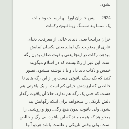
بشود.
2924 پس خــزان اورا بـهـارســت وحـیـات
یک نـمــا یـد سـنــگ ویــاقـوتِ زکــات
خزان دراینجا یعنی دنیای خالی از معرفت. دنیای
عاری از معنویت. یک نَماید یعنی یکسان نَمایش
میدهد. زکات در اینجا یعنی یاقوت صاف بدون رگه
است این غیر از زکاتیست که در اسلام میگویند
خمس و ذکات باید داد و با ذ نوشته میشود. تصور
کنید که یک سنگ یاقوتی هست پر از این رگه های نا
خالصی که ارزشش خیلی کم است. و یک یاقوتی هم
هست که حتی یک رگه هم ندارد. حالا آن یاقوت رگدار
دلش تاریکی را میخواهد برای اینکه رگهایش پیدا
نشود. ولی یاقوت بدون هیچ رگی, روز و روشنی را
میخواهد که همه ببینند که این یاقوت بی رگ و خالص
است. ولی وقتی تاریکی و ظلمت باشد هردو آنها