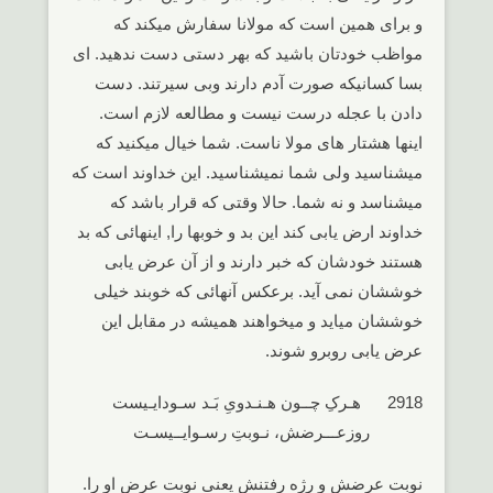
و برای همین است که مولانا سفارش میکند که
مواظب خودتان باشید که بهر دستی دست ندهید. ای
بسا کسانیکه صورت آدم دارند وبی سیرتند. دست
دادن با عجله درست نیست و مطالعه لازم است.
اینها هشتار های مولا ناست. شما خیال میکنید که
میشناسید ولی شما نمیشناسید. این خداوند است که
میشناسد و نه شما. حالا وقتی که قرار باشد که
خداوند ارض یابی کند این بد و خوبها را, اینهائی که بد
هستند خودشان که خبر دارند و از آن عرض یابی
خوششان نمی آید. برعکس آنهائی که خوبند خیلی
خوششان میاید و میخواهند همیشه در مقابل این
عرض یابی روبرو شوند.
2918 هـرکِ چــون هـنـدویِ بَـد سـودایـیست
روزعـــرضش، نـوبتِ رسـوایــیسـت
نوبت عرضش و رژه رفتنش یعنی نوبت عرض او را.