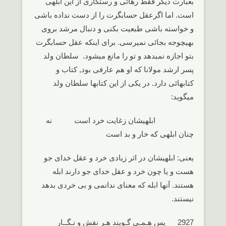
بعبارت دیگر فقط رهائی و رستگاری از این ابلهی
است. اما اگرعقل حسابگرت را از دست نداده باشی
و خواسته باشی طبعیت بکنی و دنبال مرشد بروی
بهیچوجه بجائی نمیرسی. برای اینکه عقل حسابگرت
بتو اجازه نمیدهد و تو را مانع میشود. سلطان ولد
پسر ارشد مولانا که او هم عارفی بود, کتاب و
کتابهائی دارد. در یکی از این کتابها سلطان ولد
میگوید:
ابلهیشان زغایت خرد است نه
چنان ابلهی که خار و بد است
یعنی: ابلهیشان در اثر زیادی خرد و عقل خدای جو
هست و یا چون خرد و عقل خدای جو دارند ابله
هستند. آنها ابله که معنای ندانمی و بی خردی بدهد
نیستند.
2927 پس هـمـی گـویند هـر نقش و نـگــار