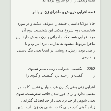
اینکه زندگی را از نُو شروع کرده اند.
قصه اعرابی درویش و ماجرای زن او با او
حالا مولانا داستان خلیفه را متوقف میکند و در مورد
شخصیت دوم شروع میکند. این شخصیت دوم آن
مرد اعرابی هست که ماجرائی با زن خودش دارد. این
ماجرا مربوط میشود به ندارمی مرد اعراب و نا
راضی بودن زنش. درویشی در اینجا یعنی تنگ دستی
و ندارمی.
2252 یکشـب اعــرابــی زنــی مـــر شــوی
را گفـت و از حــد برد گــفــت و گـوی را
اعرابی زنی یعنی یک زن عرب بیابان نشین. کلمه مر
معنیی ندارد و برای جور شدن قافیه شعریست. شوی
یعنی شوهر. از حد برد یعنی از حد انصاف گذراند ،
زیاده گوئی کرد خیلی گفت. شبی یک زن بادیه نشین