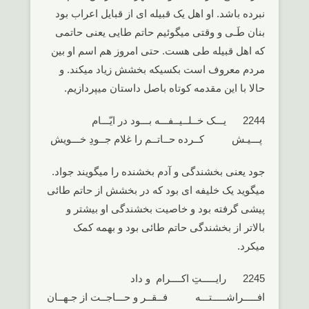
نبرده باشد. او اهل یک قبیله ای از قبایل اعراب بود
بنان طَـی و وقتی میگوئیم حاتم طایی یعنی حاتمی
که اهل قبیله طی هست. حتی امروز هم اسم او بین
مردم معروف است بکسیکه بخشش زیاد میکند. و
حالا با این مقدمه کوتاه باصل داستان میپردازیم.
2244 یـــک خــلــیــفـــه بـــود در ایّـــام
پـــیـش کــرده حــاتــم را غلام جــودِ خـــویش
جود یعنی بخشندگی و آدم بخشنده را میگویند جواد.
میگوید یک خلیفه ای بود که در بخشش از حاتم طائی
پیشی گرفته بود و خاصیت بخشندگی او بیشتر و
بالاتر از بخشندگی حاتم طائی بود و بهمه کمک
میکرد.
2245 رایـــــتِ اکــــرام و داد
افـــــراشـــــتـــه فــقــر و حـــاجــت از جـهــان