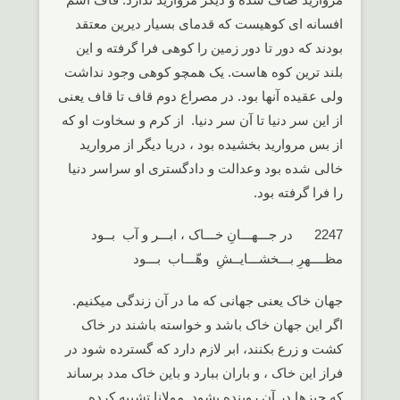
افسانه ای کوهیست که قدمای بسیار دیرین معتقد
بودند که دور تا دور زمین را کوهی فرا گرفته و این
بلند ترین کوه هاست. یک همچو کوهی وجود نداشت
ولی عقیده آنها بود. در مصراع دوم قاف تا قاف یعنی
از این سر دنیا تا آن سر دنیا. از کرم و سخاوت او که
از بس مروارید بخشیده بود ، دریا دیگر از مروارید
خالی شده بود وعدالت و دادگستری او سراسر دنیا
را فرا گرفته بود.
2247 در جـــهـــانِ خـــاک ، ابـــر و آب بــود
مظــــهرِ بـــخشـــایــشِ وهّـــاب بـــود
جهان خاک یعنی جهانی که ما در آن زندگی میکنیم.
اگر این جهان خاک باشد و خواسته باشند در خاک
کشت و زرع بکنند، ابر لازم دارد که گسترده شود در
فراز این خاک ، و باران ببارد و باین خاک مدد برساند
که چیزها در آن روینده بشود. مولانا تشبیه کرده