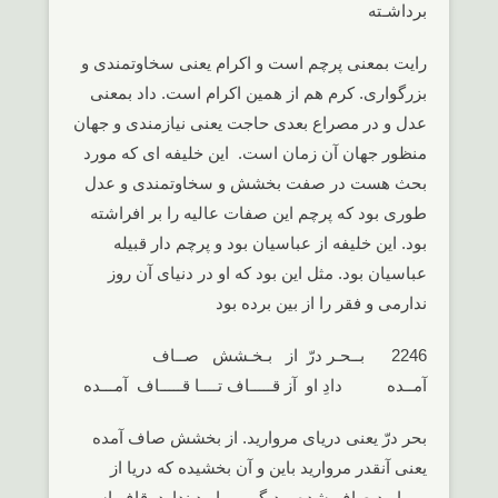
برداشـته
رایت بمعنی پرچم است و اکرام یعنی سخاوتمندی و
بزرگواری. کرم هم از همین اکرام است. داد بمعنی
عدل و در مصراع بعدی حاجت یعنی نیازمندی و جهان
منظور جهان آن زمان است. این خلیفه ای که مورد
بحث هست در صفت بخشش و سخاوتمندی و عدل
طوری بود که پرچم این صفات عالیه را بر افراشته
بود. این خلیفه از عباسیان بود و پرچم دار قبیله
عباسیان بود. مثل این بود که او در دنیای آن روز
ندارمی و فقر را از بین برده بود
2246 بــحـر درّ از بـخـشش صــاف
آمــده دادِ او آز قـــــاف تــــا قـــــاف آمـــده
بحر درّ یعنی دریای مروارید. از بخشش صاف آمده
یعنی آنقدر مروارید باین و آن بخشیده که دریا از
مروارید صاف شده و دیگر مروارید ندارد. قاف اسم