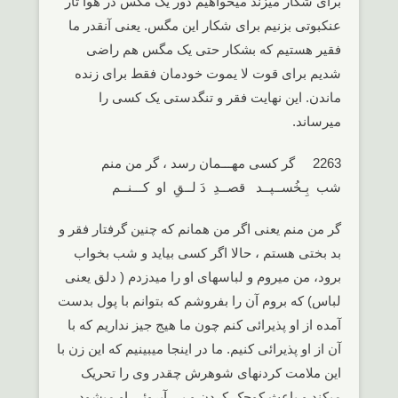
برای شکار میزند میخواهیم دور یک مگس در هوا تار
عنکبوتی بزنیم برای شکار این مگس. یعنی آنقدر ما
فقیر هستیم که بشکار حتی یک مگس هم راضی
شدیم برای قوت لا یموت خودمان فقط برای زنده
ماندن. این نهایت فقر و تنگدستی یک کسی را
میرساند.
2263 گر کسی مهـــمان رسد ، گر من منم
شب بِـخُســپــد قصــدِ دَ لــقِ او کـــنــم
گر من منم یعنی اگر من همانم که چنین گرفتار فقر و
بد بختی هستم ، حالا اگر کسی بیاید و شب بخواب
برود، من میروم و لباسهای او را میدزدم ( دلق یعنی
لباس) که بروم آن را بفروشم که بتوانم با پول بدست
آمده از او پذیرائی کنم چون ما هیج جیز نداریم که با
آن از او پذیرائی کنیم. ما در اینجا میبینیم که این زن با
این ملامت کردنهای شوهرش چقدر وی را تحریک
میکند و باعث کوچک کردن و بی آبروئی او میشود.