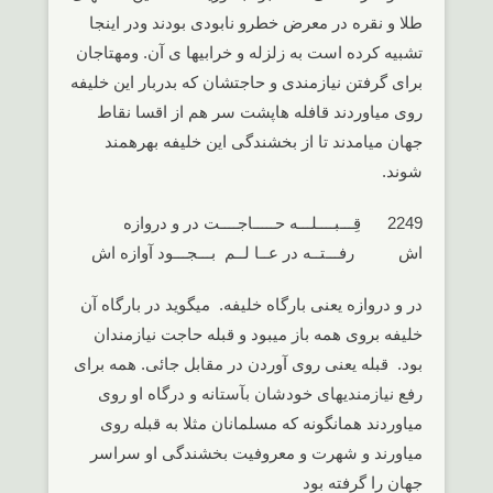
طلا و نقره در معرض خطرو نابودی بودند ودر اینجا
تشبیه کرده است به زلزله و خرابیها ی آن. ومهتاجان
برای گرفتن نیازمندی و حاجتشان که بدربار این خلیفه
روی میاوردند قافله هاپشت سر هم از اقسا نقاط
جهان میامدند تا از بخشندگی این خلیفه بهرهمند
شوند.
2249 قِـــبــــلـــه حـــــاجــــت در و دروازه
اش رفـــتــه در عــا لــم بـــجـــود آوازه اش
در و دروازه یعنی بارگاه خلیفه. میگوید در بارگاه آن
خلیفه بروی همه باز میبود و قبله حاجت نیازمندان
بود. قبله یعنی روی آوردن در مقابل جائی. همه برای
رفع نیازمندیهای خودشان بآستانه و درگاه او روی
میاوردند همانگونه که مسلمانان مثلا به قبله روی
میاورند و شهرت و معروفیت بخشندگی او سراسر
جهان را گرفته بود