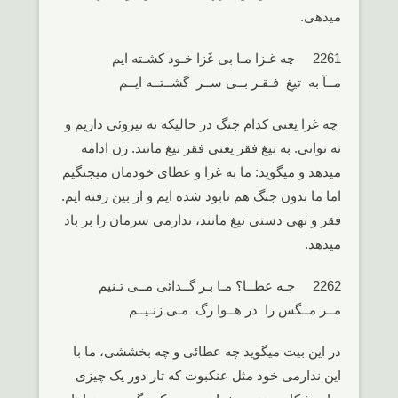
میدهی.
2261 چه غـزا مـا بی غَزا خـود کشـته ایم
مــآ به تیغِ فـقـر بــی ســر گشــتــه ایــم
چه غزا یعنی کدام جنگ در حالیکه نه نیروئی داریم و
نه توانی. به تیغ فقر یعنی فقر تیغ مانند. زن ادامه
میدهد و میگوید: ما به غزا و عطای خودمان میجنگیم
اما ما بدون جنگ هم نابود شده ایم و از بین رفته ایم.
فقر و تهی دستی تیغ مانند، ندارمی سرمان را بر باد
میدهد.
2262 چـه عطــا؟ مـا بـر گــدائی مــی تـنیم
مــر مــگس را در هــوا رگ مـی زنـیــم
در این بیت میگوید چه عطائی و چه بخششی، ما با
این ندارمی خود مثل عنکبوت که تار دور یک چیزی