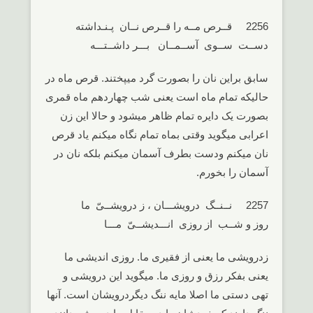
2256 قــرص مــه را قــرص نــان پـنـداشته
دســت ســوی آســمــان بـــر داشــتـــه
سابق براین نان را بصورت گرد میپختند. قرص ماه در
حالیکه تمام ماه است یعنی شب چهاردهم ماه قمری
بصورت یک دایره تمام ظاهر میشود و حالا این زن
اعرابی میگوید وقتی بماه تمام نگاه میکنم یاد قرص
نان میکنم ودست بطرف آسمان میکنم بلکه نان در
آسمان را بخورم.
2257 نــنــگ درویشـــان ، ز درویشــیّ ما
روز و شــب از روزی انـــدیشــیّ مـــا
زدرویشی ما یعنی از فقیری ما. روزی اندیشی ما
یعنی بفکر رزق و روزی ما. میگوید این درویشی و
تهی دستی ما اصلا مایه ننگ دیگردرویشان است. آنها