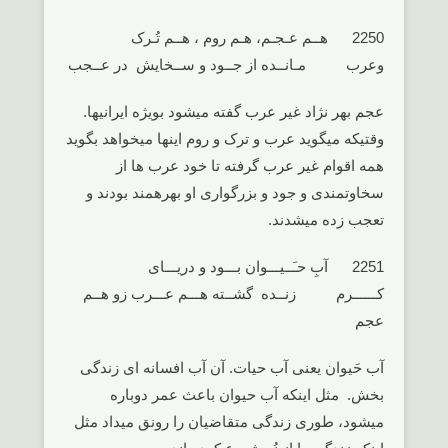
2250 هــم عـجـم، هـم روم ، هــم تُـرک
وعرب مـانــده از جــود و ســخایش در عــجب
عجم بهر نژاد غیر عرب گفته میشود بویژه ایرانیها.
وقتیکه میگوید عرب و ترک و روم اینها میخواهد بگوید
همه اقوام غیر عرب گرفته تا خود عرب ها از
سخاوتمندی و جود و بزرگواری او بهرهمند بودند و
تعجب زده میشدند.
2251 آبِ حـَــیـــوان بـــود و دریـــای
کــــــرم زنــده گشــته هـــم عـــرب زو هــم
عجم
آب حَیوان یعنی آب حیات. آن آب افسانه ای زندگی
بخش. مثل اینکه آب حیوان باعث عمر دوباره
میشود، طوری زندگی متقاضیان را رونق میداد مثل