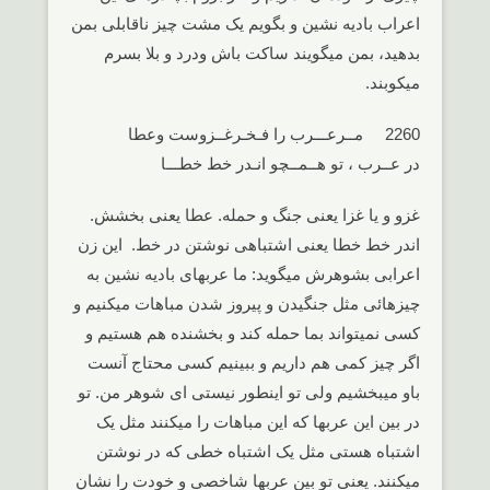
اعراب بادیه نشین و بگویم یک مشت چیز ناقابلی بمن
بدهید، بمن میگویند ساکت باش ودرد و بلا بسرم
میکوبند.
2260 مــرعـــرب را فـخـرغــزوست وعطا
در عــرب ، تو هــمــچو انـدر خط خطـــا
غزو و یا غزا یعنی جنگ و حمله. عطا یعنی بخشش.
اندر خط خطا یعنی اشتباهی نوشتن در خط. این زن
اعرابی بشوهرش میگوید: ما عربهای بادیه نشین به
چیزهائی مثل جنگیدن و پیروز شدن مباهات میکنیم و
کسی نمیتواند بما حمله کند و بخشنده هم هستیم و
اگر چیز کمی هم داریم و ببینیم کسی محتاج آنست
باو میبخشیم ولی تو اینطور نیستی ای شوهر من. تو
در بین این عربها که این مباهات را میکنند مثل یک
اشتباه هستی مثل یک اشتباه خطی که در نوشتن
میکنند. یعنی تو بین عربها شاخصی و خودت را نشان