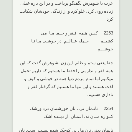
عرب با شوهرش بگفتگو پرداخت و در این باره خیلی
زیاده روی کرد، غلو کرد و از زندگی خودشان شکایت
کرد
2253 کیــن هـمه فـقر و جــفا مـا می
کشیــم جـمله عــالــم در خوشـی مـا نـا
خوشــیم
جفا یعنی ستم و ظلم. این زن بشوهرش گفت که این
همه فقر و ندارمی را فقط ما هستیم که داریم تحمل
میکنیم اما تمام مردم دنیا همه در خوشی و کیف و
لذت هستند و این تنها ما هستیم که گرفتار فقر و
ناداری هستیم.
2254 نانـمان نی ، نان خورشمان درد ورشک
کــو زه مــان نه، آبـمـان از دیــده اشک
نانمان یعنی نان ما . نی کوچک شده نیست است. نان