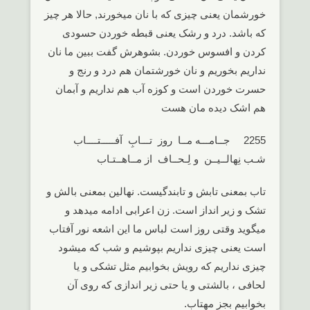
خورشمان یعنی چیزی که با نان میخورند, حالا هر چیز
که باشد. درد و رشک یعنی قبطه خوردن حسودی
کردن و افسوس خوردن. بشوهرش گفت ببین ما نان
نداریم بخوریم و نان خورشتمان هم درد و رنج و
حسرت خوردن است و کوزه آب هم نداریم و آبمان
هم اشک دیده مان هست
2255 جــامـــه مــا روز تـــابِ آفـــــتــــاب
شـب نِهالــیــن و لِـحــاف از مــاهــتـاب
تاب بمعنی تابش و تابندگیست. نهالین بمعنی بالش و
تشک و زیر انداز است. زن اعرابی ادامه میدهد و
میگوید وقتی روز است لباس ما این اشعه نور آفتاب
است یعنی چیزی نداریم بپوشیم و شب که میشود
چیزی نداریم که رویش بخوابیم مثل تشکی و یا
لحافی ، بالشتی و یا حتی زیر اندازی که روی آن
بخوابیم بجز مهتاب.