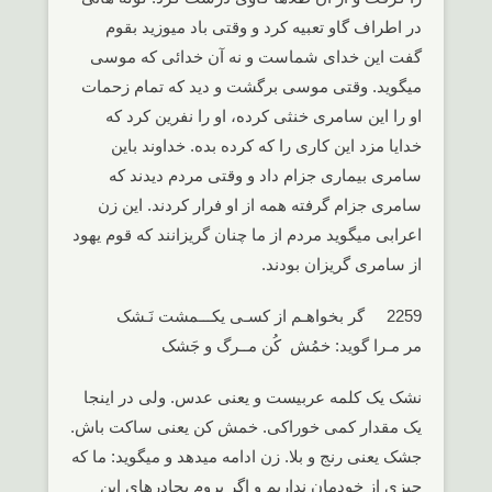
در اطراف گاو تعبیه کرد و وقتی باد میوزید بقوم
گفت این خدای شماست و نه آن خدائی که موسی
میگوید. وقتی موسی برگشت و دید که تمام زحمات
او را این سامری خنثی کرده، او را نفرین کرد که
خدایا مزد این کاری را که کرده بده. خداوند باین
سامری بیماری جزام داد و وقتی مردم دیدند که
سامری جزام گرفته همه از او فرار کردند. این زن
اعرابی میگوید مردم از ما چنان گریزانند که قوم یهود
از سامری گریزان بودند.
2259 گر بخواهـم از کسـی یکـــمشت نَـشک
مر مـرا گوید: خمُش کُن مــرگ و جَشک
نشک یک کلمه عربیست و یعنی عدس. ولی در اینجا
یک مقدار کمی خوراکی. خمش کن یعنی ساکت باش.
جشک یعنی رنج و بلا. زن ادامه میدهد و میگوید: ما که
چیزی از خودمان نداریم و اگر بروم بچادرهای این