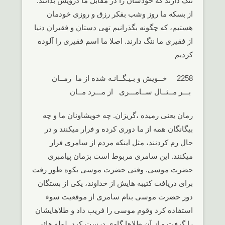
ننگ دارند که خودشان را در مقابل ما درویش بدانند.
از بسکه ما روز وشب بفکر رزق و روزی خودمان
هستیم، که چگونه بگذرانیم تهی دستان و فقیران دنیا
از فقیری ما ننگ دارند. اصلا ما اسم فقیری را آلوده
کردیم
2258 خــویش و بـیـگــانـه شده از ما رمــان
بـــر مــثــال ســامـــری از مـــرد مــان
رمان یعنی رمیده ،گریزان. چه خویشاونان ما و چه
بیگانگان همه از ما دوری کرده و فرار میکنند و در
حال رم کردنند، مثل اینکه مردم از سامری فرار
میکنند. این سامری مربوط است بزمان پیامبری
حضرت موسی. وقتی حضرت موسی بکوه طور رفت
برای دریافت کتیبه هایش از خداوند، یکی از بستگان
دور حضرت موسی بنام سامری از موقعیت سوء
استفاده کرد وقوم موسی را فریب داد و طلاهایشان
را گرفت و از آن طلاها گاوی درست کرد. لوله هائی