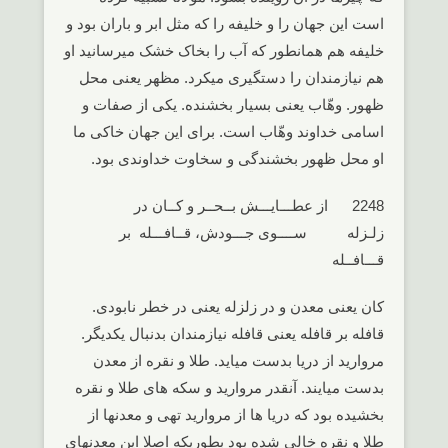
است این جهان را و خلیفه را که مثل ابر و باران بود و
خلیفه هم همانطور که آب را بخاک خشک میرسانید او
هم نیازمندان را دستگیری میکرد. مظهر یعنی محل
ظهور. وهّاب یعنی بسیار بخشنده. یکی از صفات و
اسامی خداوند وهّاب است. برای این جهان خاکی ما
او محل ظهور بخشندگی و سخاوت خداوندی بود.
2248 از عطـــایـــش بــحــر و کــان در
زلـزله ســــوی جـــودش، قــافـــله بر
قـــافــله
کان یعنی معدن و در زلزله یعنی در خطر نابودی.
قافله بر قافله یعنی قافله نیازمندان بدنبال یکدیگر.
مروارید از دریا بدست میاید. طلا و نقره از معدن
بدست میایند. آنقدر مروارید و سکه های طلا و نقره
بخشیده بود که دریا ها از مروارید تهی و معدنها از
طلا و نقره خالی شده بود بطوریکه اصلا این معدنهای