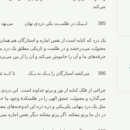
می‌کند.
385 لــیـک در ظلمــت یکی دزدی نهان می‌نهد انـگـشـت بر اِسـتــارگــان
یک دزد که کنایه است از نفس اماره و استارگان هم همان
معنویّت می‌درخشد و در ظلمت و تاریکی مطلق یک دزد می‌
جرقه‌های ما و آن را خاموش می‌کند و آن را از بین می‌برد.
386 می‌کشد استارگان را یــک‌ به‌ یــَک تا کــه نَفــروزد چراغی از فَــلَک
چراغی از فلک کنایه از نور و پرتو خداوند است. این دزد
می‌گذارد و معنویّت عشق الهی را در ظلمتکدۀ وجود ما
مثل یک دزد پنهانی یکی‌یکی و ذره‌ ذره این اندوخته‌های 
در دل ما پرتو نیفکند. اگر پرتو بیفکند دیگر نفس اماره نمی‌