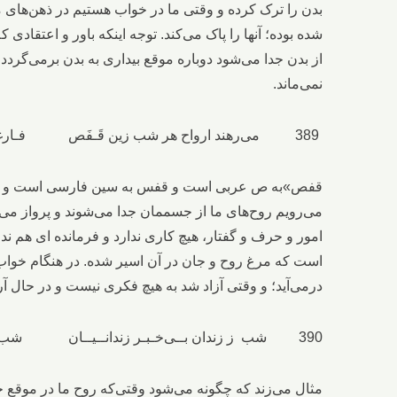
بدن را ترک کرده و وقتی ما در خواب هستیم در ذهن‌های م
شده بوده؛ آنها را پاک می‌کند. توجه اینکه باور و اعتقادی ک
از بدن جدا می‌شود دوباره موقع بیداری به بدن برمی‌گردد 
نمی‌ماند.
389 می‌رهند ارواح هر شب زین قَـفَص فـارغــان از حکم و گـفـتـار و قِصَص
قفص»به ص عربی است و قفس به سین فارسی است و هرد
می‌رویم روح‌های ما از جسممان جدا می‌شوند و پرواز می‌کن
امور و حرف و گفتار، هیچ کاری ندارد و فرمانده ای هم ن
است که مرغ روح و جان در آن اسیر شده. در هنگام خواب
درمی‌آید؛ و وقتی آزاد شد به هیچ فکری نیست و در حال 
390 شب ز زندان بــی‌خـبـر زندانــیــان شب ز دولــت بـی‌خــبـر ســلطـانــیـان
مثال می‌زند که چگونه می‌شود وقتی‌که روح ما در موقع خ