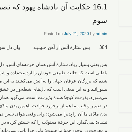
16.1 حکایت آن پادشاه یهود که
سوم
Posted on
July 21, 2020
by
admin
384 بس ستارۀ آتش از آهن جـهـیـد وان دل سوزیده پَذرفت و کشید
بس یعنی بسیار زیاد. ستارۀ آتش همان جرقه‌های آتش. دل
باطنی است که حالت طبیعی خودش را ازدست‌داده و شوری
شده که بزرگان عرفان جهان را به آتش می‌کشند به این م
بسوزانند و به این معنی است که دل‌های شعله‌ور در عش
می‌سوزد. پذرفت کوچک‌شدۀ پذیرفت است. می‌گوید همان‌ط
در ضمیر و قلب ما هم از برخورد حوادث باهمین بدن مادّی
بدن مادّی ما آن را پذیرا می‌شود؛ ولی وقتی هوای نفس د
نشده؛ نمی‌گذارد این جرقۀ معنویّت را که جَستن کرده در وج
و معرفت در وجود همۀ ما هست؛ ولی چرا باقی نمی‌ماند؟