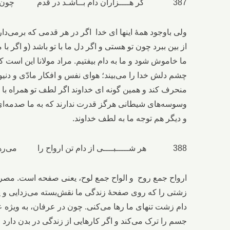
387 گر هــــزاران دام بــاشـد در قدم چون تــو بــا مــایی نباشد هیچ غم
ولی باوجود همۀ اینها ای خدا اگر در هر قدمی که برمی‌داری
از بین ببرد چون تو هستی و اگر دل ما با تو باشد (و اگر با
ما خاموش شود و ما به دام بیفتیم. مراد مولانا این است ک
چشم دلش خدا را می‌بیند؛ هوای نفس و افکار مادّی و دنی
منحرف کند و همین گونه‌ ای خداوند اگر لطف تو همراه با م
وسوسه‌های شیطانی هرگز قدرت ندارند که به ما صدمه‌ای
و دیگر هم توجه ما به لطف خداوند.
388 هر شـــــبــــی از دام تن ارواح را می‌رهانی می‌کنی اَلواح را
ارواح جمع روح و الواح جمع لوح، یعنی صفحه است. مصراع
زشتی را که روی صفحۀ زندگی ما نقش‌بسته می‌زدایی و پاک
دام زشت تنهای ما رها می‌کنی. چون در عرفان، به‌ ویژه 
جسم را ترک می‌کند و اگر کارهایی از زندگی در بدن دار