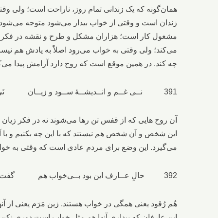
همان‌گونه که یک زندانی تمام روز، ناراحت است؛ ولی وق
زندان است و وقتی از خواب بیدار می‌شود متوجه می‌شود ک
مشغول کار است؛ هزاران مشکل و طرح و نقشه در فکرش 
می‌کند؛ ولی وقتی به خواب می‌رود اصلاً به یادش هم نیس
چه کند. در همین موقع است که روح دارد آرامش پیدا می‌
391 نــی غــم و انــدیشــۀ ســود و زیــان نَی خــیــالِ ایــن فـــلان و آن فــلان
آن روح‌ هایی که از قفس تن رها می‌شوند نه در فکر زیان 
این شخص و آن شخص هم نیستند که با این چه بکنیم و با آن
می‌گیرد. این وضع برای مردم عادی است که وقتی به خواب
392 حالِ عــارف این بود بــی‌خواب هم گفت ایزد: هُـــم ُرقــود زین مَــَرم
هُم رُقود یعنی همگی در خواب هستند. زین مَرَم یعنی از آن
این عارفان که بیداری آنها هم مثل خواب است دوری نکن و 