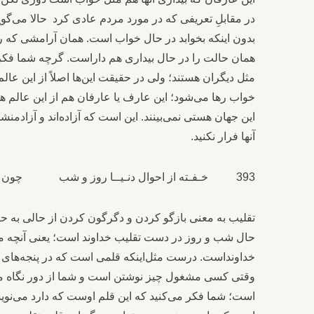
در مقابلِ تعریفی که در مورد مردم عادی کرد حالا می‌گوی
بدون اینکه بخوابد در حال خواب است. همان آرامشی ک
همان حالت را در حال بیداری هم داراست. گرچه شما فکر م
مثل دیگران هستند؛ ولی در حقیقت این‌ها اصلاً از این عالم
خواب رها می‌شود؛ این عارف یا عارفان هم از این عالم هس
این جهان هستی نمی‌بینند. این است که آزاده‌اند و آزادمنشانه
آنها فرار نکنید.
393 خـفـته از احوال دنـیــا روز و شب چون قــلــم در پنجۀ تَــقلـــیـــبِ رب
تقلیب به معنی بازگو کردن و دگرگون کردن از حالی به 
حال شب و روز در دست تقلیب خداوند است؛ یعنی آنچه می
خداونداست. درست مثل‌اینکه قلمی است که در پنجه‌های
وقتی کسی مشغول چیز نوشتن است و شما از دور نگاه م
است؛ شما فکر می‌کنید که این قلم اوست که دارد می‌نو