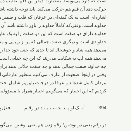
است که دارد می‌نویسد. به‌عبارت‌ دیگر این قلم، تقلیب 
حرکت دهد آن قلم هم حرکت می‌کند. باید توجه داشته با
اشاره‌ای است به یک گفته‌ای در عرفان که قلب و ضمیر و 
خداوند است. وقتی‌که کاملاً خداوند را باور داشته باشد آن 
خداوند دارای دو صفت است که این دو صفت را به یک عا
خداوندی است و دیگری صفت جمالی که پر از زیبایی و م
می‌دهد همه شاد و خوشحال‌اند تا حدی که حتی خود خدا ر
می‌دهد همه لب به شکایت می‌زنند که این چه خدایی است 
چه خداوند صفت جمالی بدهد و چه صفت جلالی بدهد برای او
وقتی در اینجا صحبت از عارف می‌کنیم منظور عارفانی است 
مردان کامل شده‌اند و عرفا در درجات پایین‌تر شامل بح
کردیم که این اختیار که می‌گوییم اختیار همراه با مسؤو
394 آنــک او پــنــجه نـبـیـنـد در رقـم فعل پــنــدارد به جنبش از قــلم
در رقم یعنی در نوشتن؛ رقم زدن هم یعنی نوشتن. می‌گوید