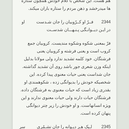
هم هست. این شخص با کلام خودش همچون ستاره
ها میدرخشد و ذهن مردم را ستاره باران میکند.
2344 فــرّ او کــرّوبیان را جان شـدست او
در ایـن دیــوانـگی پـنـهـــان شدســت
فرّ بمعنی شکوه وشکوه مندیست. کروبیان جمع
کروب است و یعنی فرشته و کروبیان یعنی
فرشتگان. خود کلمه تشدید ندارد ولی مولانا بدلیل
اینکه وزن شعری جور باشد روی آن تشدید گذاشته.
جان شداست یعنی حیات معنوی پیدا کرده. این
شخصیکه خودش را بدیوانگی زده ، شکوهمندی او
بقدری زیاد است که حیات معنوی به فرشتگان داده.
فرشتگان حیات دارند ولی حیات معنوی ندارند و این
ویژه انسانهاست. و او خودش را زیر چتر دیوانگی
پنهان کرده است.
2345 لـیک هـر دیـوانه را جان نشـمُری سر