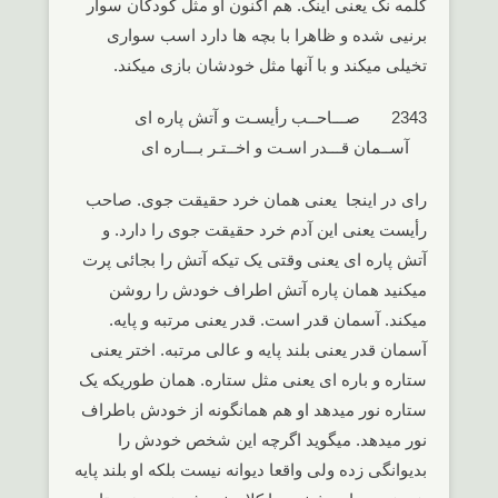
کلمه نک یعنی اینک. هم اکنون او مثل کودکان سوار
برنیی شده و ظاهرا با بچه ها دارد اسب سواری
تخیلی میکند و با آنها مثل خودشان بازی میکند.
2343 صـــاحــب رأیسـت و آتش پاره ای
آســمان قـــدر اسـت و اخــتـر بـــاره ای
رای در اینجا یعنی همان خرد حقیقت جوی. صاحب
رأیست یعنی این آدم خرد حقیقت جوی را دارد. و
آتش پاره ای یعنی وقتی یک تیکه آتش را بجائی پرت
میکنید همان پاره آتش اطراف خودش را روشن
میکند. آسمان قدر است. قدر یعنی مرتبه و پایه.
آسمان قدر یعنی بلند پایه و عالی مرتبه. اختر یعنی
ستاره و باره ای یعنی مثل ستاره. همان طوریکه یک
ستاره نور میدهد او هم همانگونه از خودش باطراف
نور میدهد. میگوید اگرچه این شخص خودش را
بدیوانگی زده ولی واقعا دیوانه نیست بلکه او بلند پایه