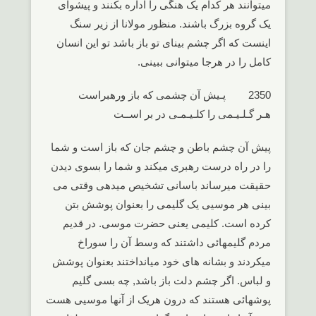
میتوانند هر کدام یک هنگی را اداره بکنند و پیشوای
یک گروه بزرگ باشند. منظور مولانا از زیر سنگ
اینست که اگر چشم بینای تو باز باشد تو این انسان
کامل را در هرجا میتوانی ببینی.
2350 پـیش آن چشمی که باز ورهبراست
هـر گـلـیـمی را کلـیـمـی در بر اســت
پیش آن چشم باطن و چشم جان که باز است و شما
را در راه درست رهبری میکند و شما را بسوی دیدن
حقیقت میرساند باسانی تشخیص میدهی وقتی می
بینی هر موسیی یک گلیمی را بعنوان پوشش بتن
کرده است. کلیمی یعنی حضرت موسی. در قدیم
مردم گلیمهائی داشتند که وسط آن را سوراخ
میکردند و بشانه های خود میانداختند بعنوان پوشش
و لباس. اگر چشم دلت باز باشد, چه بسی گلیم
پوشهائی هستند که درون هریک از آنها موسیی هست