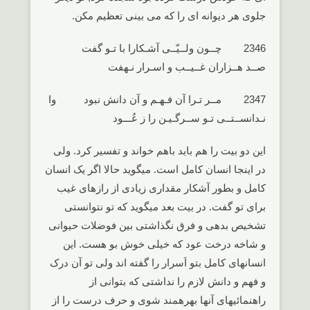
جلوی هر دیوانه ای را که می بینی تعظیم مکن.
2346 چــون ولــیّــی آشـکارا با تـو گفت
صــد هــزاران غــیــب و اسـرار نـهفت
2347 مــر تـرا آن فـهـم و آن دانش نبود وا
نـدانســتــی تـو ســرگـیـن را ز عُـــود
این دو بیت را هم باید باهم خواند و تفسیر کرد. ولی
در اینجا انسان کامل است. میگوید حالا اگر یک انسان
کامل و بطور آشکار مقداری زیادی از رازهای غیب
برای تو گفت. در بیت بعد میگوید که تو نتوانستی
تشخیص بدهی و فرق نگذاشتی بین فوضلات حیوانی
و شاخه درخت عود که خیلی خوش بو هست. این
انسانهای کامل بتو اَسرار را گفته اند ولی تو آن درک
و فهم و دانش لازم را نداشتی که بتوانی از
راهنمائیهای آنها بهرهمند شوی و حرف درست را از