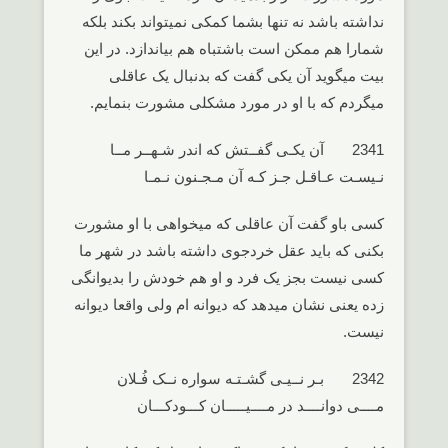
نداشته باشد نه تنها بشما کمکی نمیتواند بکند بلکه
شمارا هم ممکن است باشتباه هم بیاندازد. در این
بیت میگوید آن یکی گفت که بدنبال یک عاقلی
میگردم که با او در مورد مشکلی مشورت بنمایم.
2341 آن یکـی گفــتش که اندر شـهــر مــا
نـیسـت عـاقـل جـز کـه آن مـجـنون نـمـا
کسی باو گفت آن عاقلی که میخواهی با او مشورت
بکنی که باید عقل خردجوی داشته باشد در شهر ما
کسی نیست بجز یک فرد و او هم خودش را بدیوانگی
زده یعنی نشان میدهد که دیوانه ام ولی واقعا دیوانه
نیست.
2342 بـر نــیـی گشـتـه سواره نــک فُـلان
مــــی دوانــــد در مــــیـــــان کـــودکـــان