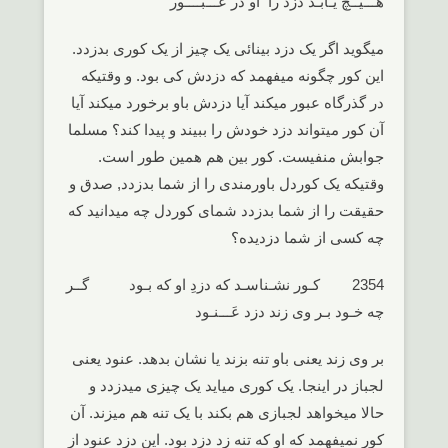
هـــیــچ یـابـد دزد را او در عـــبــــور
میگوید اگر یک دزد بینائی یک چیز از یک کوری بدزدد.
این کور چگونه میفهمد که دزدش کی بود. و وقتیکه
در گذرگاه عبور میکند آیا دزدش باو برخورد میکند آیا
آن کور میتواند دزد خودش را ببیند و پیدا کند؟ مسلما
جوابش منفیست. کور بین هم همین طور است.
وقتیکه یک کوردل باورمندی را از شما بدزدد, صدق و
حقیقت را از شما بدزدد شمای کوردل چه میدانید که
چه کسی از شما دزدیده؟
2354 کـور نشـناسـد که دزدِ او که بـود گــر
چه خـود بـر وی زند دزد عَـــنـود
بر وی زند یعنی باو تنه بزند یا نشان بدهد. عنود یعنی
لجباز در اینجا. یک کوری میاید یک چیزی میدزدد و
حالا میخواهد لجبازی هم بکند با یک تنه هم میزند. آن
کور نمیفهمد که او که تنه زد دزد بود. این دزد عنود از