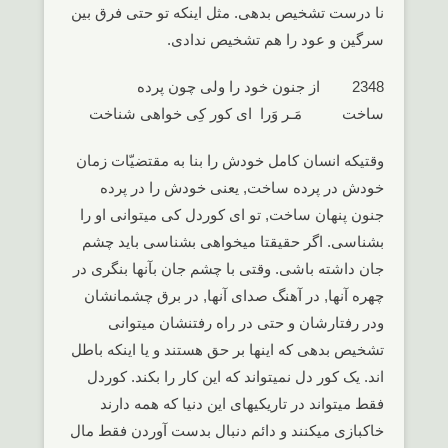
نا درست تشخیص بدهی. مثل اینکه تو حتی فرق بین
سرگین و عود را هم تشخیص ندادی.
2348 از جنون خود را ولی چون پرده
ساخت مَـر وَرا ای کور کِی خواهی شناخت
وقتیکه انسان کامل خودش را بنا به مقتضیّات زمان
خودش در پرده ساخت, یعنی خودش را در پرده
جنون پنهان ساخت, تو ای کوردل کی میتوانی او را
بشناسی. اگر حقیقتا میخواهی بشناسی باید چشم
جان داشته باشی. وقتی با چشم جان بآنها بنگری در
چهره آنها, در آهنگ صدای آنها, در برق چشمانشان
ودر رفتارشان و حتی در راه رفتنشان میتوانی
تشخیص بدهی که اینها بر حق هستند و یا اینکه باطل
اند. یک کور دل نمیتواند که این کار را بکند. کوردل
فقط میتواند در تاریکیهای این دنیا که همه دارند
خاکبازی میکنند و دائم دنبال بدست آوردن فقط مال