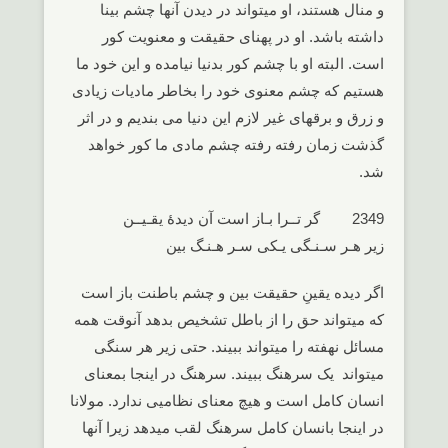
و منال هستند، او میتواند در دیدن آنها چشم بینا
داشته باشد. او در پهنای حقیقت و معنویت کور
است. البته او با چشم کور بدنیا نیامده و این خود ما
هستیم که چشم معنوی خود را بخاطر مادیات زیادی
و زرق و برقهای غیر لازم این دنیا می بندیم و در اثر
گذشت زمان رفته رفته چشم مادی ما کور خواهد
شد.
2349 گر تــرا بـاز است آن دیدۀ یقـیــن
زیر هـر سـنـگی یـکی سـر هـنـگ بین
اگر دیده یقینِ حقیقت بین و چشم باطنت باز است
که میتواند حق را از باطل تشخیص بدهد آنوقت همه
مسائل نهفته را میتواند ببیند. حتی زیر هر سنگی
میتواند یک سرهنگ ببیند. سرهنگ در اینجا بمعنای
انسان کامل است و هیچ معنای نظامیی ندارد. مولانا
در اینجا بانسان کامل سرهنگ لقب میدهد زیرا آنها