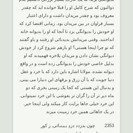
ذوالنون که شرح کامل او را قبلا خوانده اید که چقدر
معروف بود و چقدر مریدان داشت و دارای اعتبار
بسیار فراوان در بین مریدان بود. زمانی اقتضا کرد که
او خودش را بدیوانگی بزد تا آنجا که او را بدیوانه خانه
انداختند. وقتی مریدانش بدیدنائی او رفتند و باو گفتند
که تو چرا اینجا هستی؟ او بازهم شروع کرد از خودش
دیوانگی نشان دادن و مریدان بلاخره فهمیدند که او
بدلیل خاصی خودش را بدیوانگی زده است و در واقع
دیوانه نشده. مولانا اشاره باین دارد که با خرد و عقل
دنیا جویت که با آن زرق و برقهای این دنیارا می بینی,
و بدنبال این هستی که کجا یک زمینی بخری که دو
ماه دیر تر آن را گران تر بفوشی با این خرد نمیتوانی.
این خرد خیلی جاها برایت کار میکند ولی اینجا خیر.
در یک جاهائی همین خرد زمینت میزند
2353 چون بدزدد دزدِ بـیـنـائی, ز کور