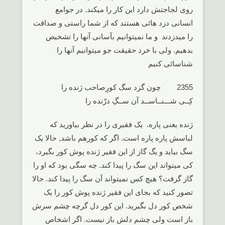
روی لجاجتش دارد این کار را میکند. در جوامع
انسانی دزد هائی هستند که از شما راستی و صداقت
را میدزدند و ما نمیتوانیم بآسانی آنها را تشخیص
بدهیم. ولی با خرد حقیقت جو میتوانیم آنها را
شناسائی کنیم
2355 چون گزد سگ کورِصاحب ژنده را
کِــی شـــنــاســد آن ســگِ درّنده را
ژنده یعنی پاره. یک فقیری را در نظر بیاورید که
لباسش پاره پاره است. اگر که کورهم باشد, حالا یک
سگ بیاید و یگ گاز از این فقیر ژنده پوش کور بگیرد،
کی میتواند این سگ را پیدا کند. چه سگی بود که او را
گاز گرفت؟ هیچ کس نمیتواند آن سگ را پیدا کند. حالا
تصور کنید که بجای این فقیر ژنده پوش کور را یک
شخص کور دل بگیرید. این کور دل گرچه چشم سرش
باز است ولی چشم دلش باز نیست. اگر اشخاص