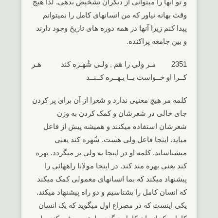
و تو آنها را میتوانی از دیگران تشخیص بدهی. لذا هیچ
وقت بهانه نیاور که من انسانهای کامل را نمیتوانم
پیدا کنم زیرا آنها در همه دوره های تاریخ وجود دارند
و بین جامعه پراکنده.
2351 مـر ولی را هم , ولـی شُهـره کند هـر
کــرا او خــواست بــا بـهــره کــنــد
کلمه مر هیچ معنیی ندارد و شعرا از آن برای پر کردن
جای خالی در شعرشان و کمک کردن به وزن
شعرشان استفاده میکنند و همیشه پیش از فاعل
میاید. اینجا فاعل ولی هست. شُهره کند یعنی
میشناساند. کلمه او در اینجا به ولی بر میگردد. بهره
کند یعنی بهره مند کند. در اینجا مولانا راههائی را
پیشنهاد میکند که بما انسانهای معمولی کمک میکند
که انسان کامل را بشناسیم و دو راه پیشنهاد میکند.
یکی اینست که در مصراع اول میگوید که یک انسان