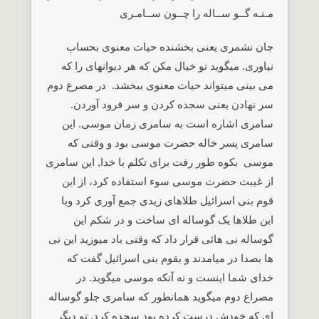
مـنـه گــو ســاله را چــون ســامـری
جان نشمری یعنی بخشنده حیات معنوی بحساب
نیاوری. میگوید تو خیال مکن که هر دیوانهای را که
می بینی میتواند حیات معنوی ببخشد. در مصرع دوم
سر نهادن یعنی سجده کردن و سر فرود آوردن.
سامری اشاره است به سامری زمان موسی. این
سامری پسر خاله حضرت موسی بود و وقتی که
موسی بکوه طور رفت برای تکلم با خدا, این سامری
از غیبت حضرت موسی سوء استفاده کرد، از این
قوم بنی اسرائیل طلاهای زیدی جمع آوری کرد وبا
این طلاها یک گوساله ای ساخت و در شکم این
گوساله نی هائی قرار داد که وقتی باد میوزید این نی
ها بصدا در میامدند و بقوم بنی اسرائیل گفت که
خدای شما اینست و نه آنکه موسی میگوید. در
مصراع دوم میگوید همانطور که سامری جلو گوساله
ای که خودش درست کرده بود سجده کرد, تو دیگر