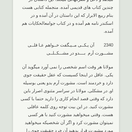
چندین کتاب های قدیمی آمده. منجمله کتابی هست
بنام ربیع الابرار که این داستان در آن آمده و در
اسکندر نامه هم آمده و در کتاب جوامعالحکایات هم
آمده.
2340 آن یـکــی مــیـگفت خــواهم عـا قلــی
مشـــورت آرم بــــدو در مشـــکــلــی
مولانا هر وقت اسم شخصی را نمی آورد میگوید آن
یکی. عاقل در اینجا کسیست که عقل حقیقت جوی
دارد و خردمند است. مشورت آرم بدو یعنی بوسیله
او, در مشکلی. مولانا در سراسر مثنوی اصرار باین
دارد که وقتی قصد انجام کاری را دارید حتما با کسی
مشورت کنید. در این بیت توجه روی کلمه عاقلی
هست. وقتی میخواهید مشورت کنید با هر کسی
نمیتوان مشورت کرد و اگر آن شخصیکه میخواهید
مورد مشورت قرار بدهید آن خرد حقیقت جوی را