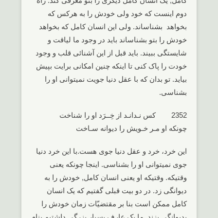
کامل, یک انسان کامل دیگری را بتو معرفی کند. راه
دوم اینست که خود ولی خودش را به هرکس که
بخواهد بشناساند. ولی این انسان کامل که بخواهد
خودش را بتو بشناساند باید در وجود ما لیاقت و
شایستگی ببیند. باید قبل از این آشنائی قلب و وجود
خودت را پاک کنی تا اینکه چنین امکانی برایت بپیش
بیاید. تو بدان که با عقل دنیا جویت نمیتوانی او را
بشناسی.
2352 کس نـدانـد از خِــرَد او را شناخت
چونکه او مـر خـویش را دیوانه سـاخت
این خرد، خرد و عقل دنیا جوی هست.با این خرد دنیا
جوی نمیتوانی او را بشناسی. اینجا چونکه یعنی
وقتیکه. وقتیکه او یعنی انسان کامل, خودش را به
دیوانگی زد. در دو بیت قبلی گفتیم که یک انسان
کامل ممکن است بنا بر مقتضیّات زمان خودش را
بدیوانگی بزند. ما یک عارف بسیار بزرگی داشتیم بنام