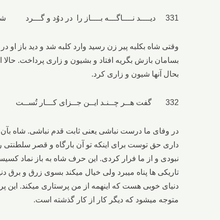
331 دیــــد نــــاگـــه بــــاز را در دوُد و گـــرد شــه بَــراو بگـریســت زار و نـوحه کرد
وقتی شاه بکلبه پیر زن رسید وارد کلبه شد و دید باز او د
بسامان بازش بگریه افتاد و بشیون و زاری پرداخت. حالا ا
بحال آنها شیون و زاری کرد.
332 گفت هــر چــنـد ایــن جــزای کـــار تُســت کــه نــبـــاشی در وفــــای مـــا درســت
در وفای ما درست نباشی یعنی ثابت قدم نباشی. شاه بآن باز
داری حق توست برای اینکه تو آن بارگاه و قصر سلطنتی را 
نبودی و از ما فرار کردی. این حرف شاه به باز نماد کسی
تاریکی ها پناه میبرد ولی خیال میکند بسوی زرق و برق دن
دنیای خوبی هست که اینهمه از من پرستاری میکند. این پ
متوجه میشود که دیگر کار از کار گذشته است.