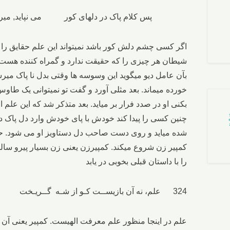
پس کلام پاک در دلهای کور می نپاید
اگر کسی چشم دلش کور باشد نمیتواند این علم حقایق را د
شیطان هر چیزی را که حقیقت ندارد و گمراه کننده هست 
بآن عامل دیو میگوید این وسوسه ها وقتی بدل نا پاک م
خورده میماند. بعد مثلی آورد و گفت تو نمیتوانی یک طاو
بکنی او در صدد فرار بر میاید. بعد متذکر شد که این علم
چنین کسی را پیدا کند خودش با پای خودش وارد دل پاک د
شده میاید و روی دست صاحب دل دستاویز او می شود. حالا د
کمپیر زن شروع میکند. کمپیرزن یعنی زن بسیار پیرو سالخور
را با داستان قبلی بخوبی در یابد
324 علم، نه آن بازیســت کـو از شـه گــریـخت ســوی آن کـمپــیـر کـو مــی آرد بـیخت
علم در اینجا منظور علم معرفت الهیست. کمپیر یعنی آن ز