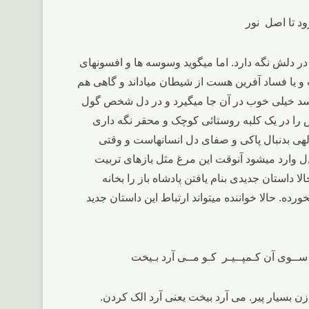
, میرود تا اصل نور
ر دلش نگه دارد. اما میگوید وسوسه ها و افسونهای
و یا فساد آفرین هست از شیطان میاداند و گاهی هم
یرسد خیلی خوب در آن جا میگیرد و در دل شخص گول
س را در یک کلبه روستائی کوچک و محقر نگه داری
 الهی بدنبال پاکی و صفای دل انسانهاست و وقتی
ل وارد میشود آنوقت این مرغ مثل بازهای تربیت
استان جدیدی بنام یافتن پادشاه باز را بخانه
ده. حالا خواننده میتواند ارتباط این داستان جدید
ن بسیار پیر. می آرد بیخت یعنی آرد الک کردن.