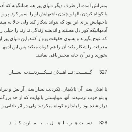
بمنزلش آمده. از طرف دیگر دنیای پیر هم همانگونه که آدمیان
با کوتاه کردن بالها و چیدن ناخنهایش او را اسیر کرد. پر و 
ناخنهایش برای این بود که بتواند شکار کند ولی حالا نه میت
آدمهائیکه کور دل هستند و اندیشه زندگی ندارند را خیلی زود
که عوج بگیرند و بسوی حقیقت پرواز کنند, این دنیای پیر این
معرفت را شکار بکند آن را هم کوتاه میکند پس این آدمها ه
بخورند و در آن خانه محقر باقی بمانند.
327 گــفـــت: نــا اهــلان نـــکـــردنــدت بســاز پَـر فـــزود از حـــدّ و نــاخـــن شد دراز
نا اهلان یعنی آن نالایقان. نکردنت بساز یعنی آرایش و پیرای
و بتو خوب نرسیدند. آنها میبایستی بالهایت که از حد بزرگ
دراز شده بود را باندازه کوتاه میکردند ولی در اثر نادانی و
328 دســت هــر نــا اهـــل بـــیـــمــارت کــنــد ســوی مـــادر آ کــه تـیـمـــارت کـــنـد