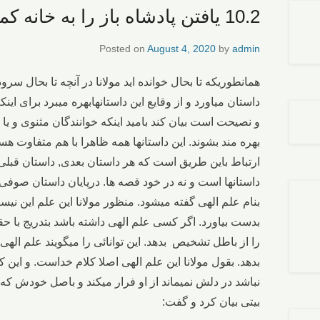
10.2 یافتن پادشاه باز را به خانه کمپیرزن
Posted on
August 4, 2020
by
admin
همانطوریکه تا بحال خوانده اید مولانا در آنچه تا بحال س
داستان میاورد و از وقایع این داستانهابهره میبرد برای ای
و نصیحت است بیان کند بامید اینکه خوانندگان مثنوی و یا ت
بهره مند بشوند. این داستانها همه ظاهرا با هم متفاوت ه
ارتباط باین طریق است که هر داستان بعدی, داستان قبلی را
داستانها است و نه در خود قصه ها. درپایان داستان صوفی
بنام علم الهی گفته میشود. منظور مولانا این علم این ن
بدست بیاورد. اگر کسی علم الهی داشته باشد بتدریج با حق
را از باطل تشخیص بدهد. این توانائی را میگویند علم الهی
بدهد. بقول مولانا این علم الهی اصلا کلام خداست. و این 
نباشد در دلش نمیماند از او فرار میکند و باصل خودش که
بیتی بیان کرد و گفت: