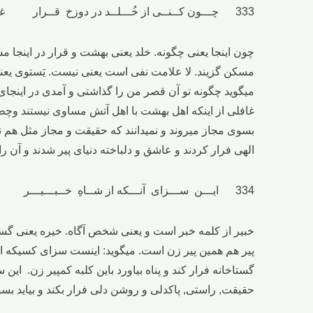
333 چـــون کــنــی از خُـــلــد در دوزخ قــرار غــافــل از لا یَســـتــوی اصـحــاب نــار
چون اینجا یعنی چگونه. خلد یعنی بهشت و قرار در اینجا
مسکن گزیند. لا علامت نفی است یعنی نیست. یَستوی یعنی
میگوید چگونه تو آن قصر من را گذاشتی و آمدی در اینجای
غافلی از اینکه اهل بهشت با اهل آتش مساوی نیستند وچط
بسوی مجاز میروند و نمیدانند که حقیقت و مجاز مثل هم ن
الهی فرار کردند و عاشق و دلباخته دنیای پیر شدند و آن ر
334 ایـــن ســـزای آنـــکه از شــاهِ خــبـــیـــر خــیــره بـگــریزد بـخــانـه گــنــده پــیـر
خبیر از کلمه خبر است و یعنی شخص آگاه. خیره یعنی گستا
پیر هم همین پیر زن است. میگوید: اینست سزای کسیکه از
گستاخانه فرار کند و پناه بیاورد باین کلبه کمپیر زن. ای
حقیقت, راستی, پاکدلی و روشن دلی فرار بکند و بیاید بسو