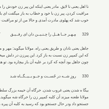
نا اهل یعنی نا لایق. مادر یعنی اینکه این پیر زن خودش را 
مراقبت کردن. پیر زن با خود و خطاب به باز میگفت ای باز 
خوب شد که پهلوی مادرت آمدی و حالا من از تو مراقبت خ
329 مِـهـر جــا هــل را چـنـیــن دان ای رفــیـق کــژرود جــاهــل هــمــیشــه در طــریـق
جاهل یعنی نادان و طریق یعنی راه. مولانا میگوید: مهر و
که این کمپیر زن نسبت به باز کرد. این پیرزن در دلش م
چون جاهل بود آنچه که کرد بر علیه آن باز بیچاره بود. تو
330 روزِ شــه در جُســت و جــو بــیــگــاه شـد ســوی آن کــمـپـیر و آن خـر گـاه شــد
بیگا ه شدن یعنی غروب شدن. خرگاه آن خیمه بزرگ سلطنتی
مولانا طعنه میزند آن کلبه کمپیر زن را خرگاه شه میگوید. 
جستجو داد ودر حال جستجو بود که رسید به کلبه آن پیره 