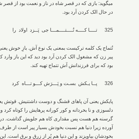
میگوید: بازی که در قصر شاه در ناز و نعمت بود از قصر ش
در حال الک کردن آرد بود.
325 تــــا کــــه تُــــتــــمـــا جی پَــزد اولاد را دیـــد آن بـــاز خــــوشِ خـــوش زاد را
تُتماج یک کلمه ترکیست بمعنی یک نوع آش. بازِ خوش یعنی
پیر زن که مشغول الک کردن آرد بود دید که این باز وارد 
بود که برای فرزندانش آش تتماج تهیه کند.
326 پــا یـکش بسـت و پَـــرَش کـــو تـــاه کرد نــا خـــنش بُـبـر یــد و قــوتش کـاه کـرد
پایکش یعنی آن پاهای قشنگ و دوست داشتنیش. قوتش یعنی
دلسوزی و نا بخردانه و کور کورانه پرهایش را کوتاه کرد و
گرسنه هم هست پس مقداری کاه هم جلویش گذاشت. در اینجا ب
آورده زیرا دنیا هم نسبت بخودش بسیار پیر است از طرف 
بخودشان بیاویزند و این دنیا هم پُر از زرق و برق است. این