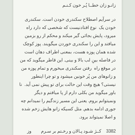
زانـو زان خطــا پُـر خون کـنـم
در سرآیم اصطلاح سکندری خودن است. سکندری
خودن یک نوع افتادنیست که شخصی که دارد راه
میرود، پایش بجائی گیر میکند و محکم از رو بزمین
میافتد و این را سکندری خوردن میگویند. پوز کوچک
شده همان پوزه هست، بمعنی اطراف دهان است
در فاصله بینِ لب بالا و بینی. این قاطر میگوید که من
در موقع راه رفتن سکندری میخورم و تمام پوزه من
و زانوهای من پُر خونین میشود و تو چرا اینطور
نیستی؟ هیچ وقت این حالت برای تو پیش نمی آید. نا
باور میگوید من بکلی دارم از پا میافتم و دیگر
ونمیتوانم بروم. یعنی این مسیر زندگیم را نمیدانم چه
جوری ادامه بدهم, مثل کسیکه زانو هایش زخم شده
و اصلا نمیتواند برود.
3382 کــژ شـود پـالان و رخـتم بر سـرم وز