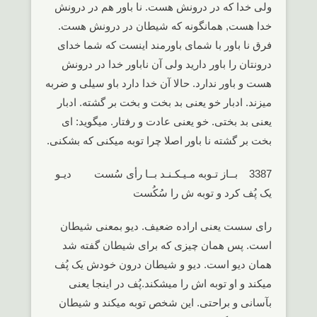
ولی خدا که در درونش هست. نا باور هم در درونش
خدا هست, همانگونه که شیطان در درونش هست.
فرق نا باور با شمای باورمند اینست که شما خدای
درونتان را باور دارید ولی آن ناباور خدا در درونش
هست و باور ندارد. حالا آن خدا دارد باو سیلی و ضربه
میزند. ادبار خو یعنی بد بخت و بخت بر گشته. ادبار
یعنی بد بختی. خو یعنی عادت و رفتار. میگوید: ای
بخت بر گشته نا باور اصلا چرا توبه میکنی که بشکنی.
3387 بــاز تـوبه مـیـکـنـد بــا رأی سُست دیـو
یک پُف کرد و توبه ش را سُکُست
رای سست یعنی اراده ضعیف. دیو بمعنی شیطان
است. پس همان چیزی که برای شیطان گفته شد
همان دیو است. دیو و شیطان درون خودش یک پُف
میکند و او توبه اش را میشکند.پُف در اینجا یعنی
بآسانی و براحتی. این شخص توبه میکند و شیطان