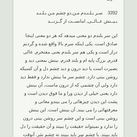
3392 سـر بـلـنـدم مـن,دو چشم مـن بـلـنـد
بـیــنش عــالــی, امانســت از گــزنـــد
این سر بلندم دو معنی میدهد که هر دو معنی اینجا
صادق است. یکی اینکه سرم بالا واقع شده و گردنم
دراز است و یکی هم سر بلندم یعنی مفتخرم, عالی
قدرم, بزرگ پایه ام و بلند قدرم. بینش بمعنی دید و
بصیرت است یا دید درون و دید چشم دل و آن کسیکه
روشن بینی دارد. چشم سر ما بینش ندارد و فقط دید
دارد ولی آن چشمی که از درون ماست، آن بینش
دارد یعنی خیلی از دیدن ورا و ما فوق دیدن است و
پشت این دیدن چیزهائی را می بیندو معانی و
معرفتهائی را می بیند, آن بینش است. این بینش
روشن بینی است و این چشم سر روشن بینی درون
را ندارد و نمیتواند حقیقت را ببیند و آن حقیقت را دل
باید ببیند. با چشم سِر باید ببیند نه چشم سَر. آنوقت