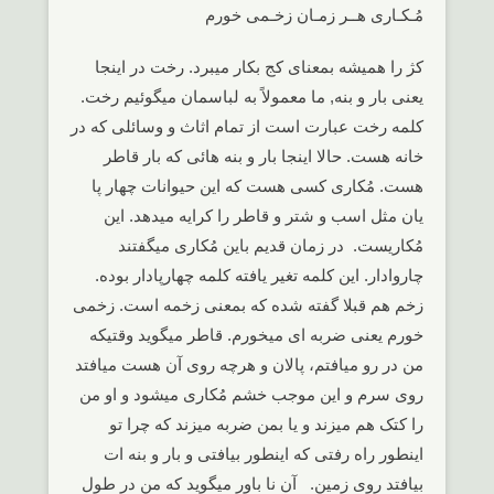
مُـکـاری هــر زمـان زخـمی خورم
کژ را همیشه بمعنای کج بکار میبرد. رخت در اینجا
یعنی بار و بنه, ما معمولاً به لباسمان میگوئیم رخت.
کلمه رخت عبارت است از تمام اثاث و وسائلی که در
خانه هست. حالا اینجا بار و بنه هائی که بار قاطر
هست. مُکاری کسی هست که این حیوانات چهار پا
یان مثل اسب و شتر و قاطر را کرایه میدهد. این
مُکاریست. در زمان قدیم باین مُکاری میگفتند
چاروادار. این کلمه تغیر یافته کلمه چهارپادار بوده.
زخم هم قبلا گفته شده که بمعنی زخمه است. زخمی
خورم یعنی ضربه ای میخورم. قاطر میگوید وقتیکه
من در رو میافتم، پالان و هرچه روی آن هست میافتد
روی سرم و این موجب خشم مُکاری میشود و او من
را کتک هم میزند و یا بمن ضربه میزند که چرا تو
اینطور راه رفتی که اینطور بیافتی و بار و بنه ات
بیافتد روی زمین. آن نا باور میگوید که من در طول