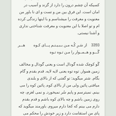
کسیکه آن چشم درون را دارد از گزند و آسیب در
امان است. این فرق بین من و تست و ای نا باور من
معنویت و معرفت را میشناسم و با اینها زندگی کرده
ام و تو اصلا با این معنویت و معرفت شناختی نداری
و آشنا نیستی.
3393 از سَـرِ کُـه مـن بـبـیـنـم پـــای کـوه هـــر
گَـــو و هــمــوار را مـن تـوه تـوه
گَو کوچک شده گودال است و یعنی گودال و مخالف
زمین هموار. توه توه یعنی لایه لایه. قدم بقدم و گام
بگام. شتر میگوید: تو گفتی که از بالای و بلندی
میافتی پائین ولی من از بالای کوه, پائین کوه را می
بینم, نمیترسم و پایم سُر نمیخورد, و نمی لغزم، چه
روی زمین باشم و چه بالای کوه باشم و قدم بقدم
دارم می بینم که کجا دارم میروم. باورمند میگوید که
پای من استقامت دارد و زیر خودش را محکم می