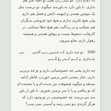
باد دماغ دارد. کم بینی زنی یعنی تو اصلا تکبر هم
نداری. نا باور دارد به باورمند میگوید. تو درست مثل
یک موئمن هستی و اینهمه دانش و فضل هم داری
ولی هیچ تکبری نداری و هیچ خود فروشی بدیگران
هم نمیکنی و در زندگیت هم هیچ خطا نمیکنی. در
کارهایت سقوط نیست و موفق هستی و همیشه
رهوار داری بجلو میروی.
3390 تو چـه داری کـه چـنـیـن بــی آفـتی بـی
عِــثـاری و کـــم انــدر روُ فُــتـی
چه داری یعنی چه خصوصیاتی داری و تو چه برتریی
داری. عثار بمعنی باسر بزمین خوردن. قاطر ادامه
میدهد و میگوید هیچوقت من ندیده ام و یا نشنیده ام
که تو بیافتی و یا با سر بزمین بخوری. نا باور از باور
مند می پرسد: چه خصوصیتی در تو وجود دارد که
هرگز گزندی بتو نمی رسد و آسیبی نمی بینی؟