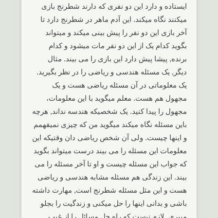
ایستاده و دارد این دو نفری که دارند شطرنج بازی
میکنند نگاه میکند. این آدم ماهر در شطرنج دارد تا
آخر بازی این دو نفر را پیش بینی میکند و میتواند
بگوید کدام یک از این دو نفر مات میشود و کدام
برنده, پیشا پیش دارد این بازی را می بیند. مثال
دیگر, یک مسئله هندسی و ریاضی را در نظر بگیرید.
یک معلوماتی در آن مسئله ریاضی هست و یک
مجهول هم هست. معلم میگوید با این معلومات،
مجهول را پیدا کنید. یک شخصیکه هندسه نداند, هرچه
باین مسئله نگاه میکند میگوید من که چیزی نمیفهمم
و اینها چیست. ولی آن شخص ریاضی دان وقتیکه این
معلومات این مسئله را می بیند درست میتواند بگوید
که جواب این مسئله چیست و او تا آخر مسئله را می
بیند. این زندگی هم مسئله مشابه هندسی و ریاضی
هست و این مثل مسئله شطرنج است, مهارت داشته
باشی و بدانی اینها را حل میکنی و زندگیت را بجلو
میبری. لازم نیست که راه حل مسائل را از غیب