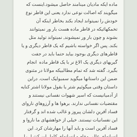
ماده ایکه مادیان مینامند حاصل میشود.اینست که
میگویند که اصالت نوعی ندارد یعنی این قاطر نوع
خودش را نمیتواند ایجاد بکند بخاطر اینکه آن
تخمکهائیکه در قاطر ماده هست بار ور نمیتوانند
بشوند و چون بار ور نمیشوند, نمیتواند تولید مثل
بکند. پس اگر خواسته باشیم که یک قاطر دیگری و یا
قاطرهای دیگری بوجود بیاید حتما باید در جفت
گیریهای دیگری یک الاغ نر با یک قاطر ماده انجام
بگیرد. گفته شد که تمام مطالبیکه مولانا در مثنوی
ضمن این داستانها میگوید سمبولیک است. دراین
داستان وقتی میگوئیم شتر یا بقول مولانا اشتر کنایه
از آدمیانیست که اسیر شهوات نفسانی نیستند و
مقتضیات نفسانی ندارند. برهوا ها و آرزوهایِ ناروای
فساد آفرینِ دلشان پیروز و غالب شده اند و گرفتار
این نفسانیات نیستند. خیلی از خواهشهای ما ناروا و
فساد آفرین است و باید آنها را مهارشان کرد. این
انسانهای عالی مقام و انسانهای کامل این کنترل را