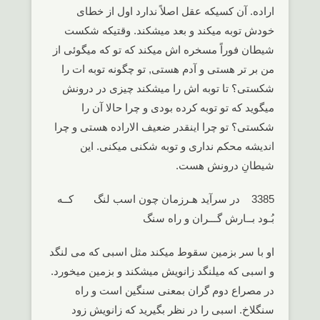
اراده. آن کسیکه عقل اصلاً ندارد اول از خطای
خودش توبه میکند و بعد میشکند. وقتیکه شکست
شیطان فوراً مسخره اش میکند که تو که میگوئی از
من بر تر هستی و آدم هستی, تو چگونه توبه ات را
شکستی؟ تا توبه اش را میشکند چیزی در درونش
میگوید که تو توبه کرده بودی و چرا حالا آن را
شکستی؟ تو چرا اینقدر ضعیف الاراده هستی و چرا
اندیشه محکم نداری و توبه شکنی میکنی. این
شیطانِ درونش هست.
3385 در سرآید هـرزمان چون اسب لنگ کــه
بُـود بــارش گـــران و راه سنگ
او با سر بزمین سقوط میکند مثل اسبی که می لنگد
و اسبی که میلنگد زانویش میشکند و بزمین میخورد.
در مصراع دوم گران بمعنی سنگین است و راه
سنگلاخ. اسبی را در نظر بگیرید که زانویش زود