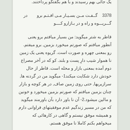
یک جائی بهم رسیدند و با هم بگفتگو پرداختند.
3378 گــفـت مــن بسـیـار مـی افـتـم برو در
گـــریـــوه و راه و در بـازارو کــــو
قاطر به شتر میگوید: من بسیار میافتم برو یعنی
آنطور میافتم که صورتم میخورد بزمین, برو میفتم.
رو بمعنی چهره و صورت است. گریوه یعنی یک زمین
نا هموار شیب دارِ پست و بلند. کو که در آخر مصراع
دوم آمده بمعنی بازار و محله است. قاطر از حال
خودش دارد شکایت میکند1- میگوید من در گردنه ها,
سرازیریها, حتی روی زمین صاف, در هر کوچه و بازار
چنان بزمین میافتم که صورتم بزمین میخورد و خونین
و مالین میشود.2- آن نا باور دارد بآن باورمند میگوید
که من در مسیر زندگیم عدم موفقیتهای فراوانی دارم
و همیشه موفق نیستم و گاهی در کارهائی که
میخواهم بکنم کاملا نا موفق هستم.