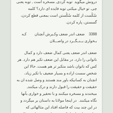
درونش میگوید توبه کردی, مسخره است , توبه یعنی
چی. تو خیال میکنی توبه فایده ای دارد؟ کلمه
سُکُست از کلمه سُکُستن است بمعنی قطع کردن،
گسستن، پاره کردن.
3388 ضعف اندر ضعف وکـبرش آنچنان کـه
بـخواری بــنــگــرد در واصـــلان
ضعف اندر ضعف یعنی کمال ضعف دارد و کمال
ناتوانی را دارد. در مقابل این ضعف تکبر هم دارد. هر
کس که ناتوان باشد متکبر تر هم هست. حالا این
شخصِ سست اراده و بسیار ضعیف با تکبر زیاد،
انچنان به کسانیکه باور مند هستند و وصل شده ان به
حقیقت و حقیقت را قبول دارند و درک میکنند,
میخندند و مسخره میکنند و با تحقیر و خواری بآنها
نگاه میکنند. در اینجا مولانا به داستان بر میگردد و
در این چند بیت که فاصله افتاد این مثالهائی که