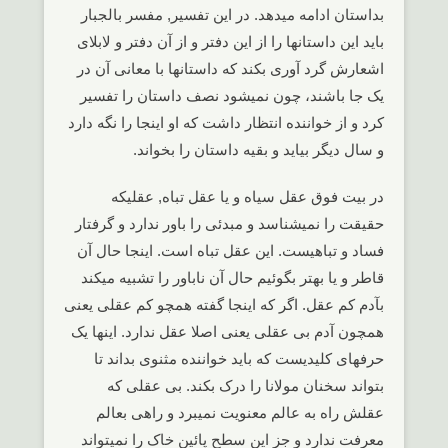
بداستان ادامه میدهد. در این تفسیر, مفسر بالجبار
باید این داستانها را از این دفتر و از آن دفتر و لابلای
اشعارش گرد آوری بکند که داستانها با معانی آن در
یک جا باشند، چون نمیشود نصف داستان را تفسیر
کرد و از خواننده انتظار داشت که او اینجا را نگه دارد
و سال دیگر بیاید و بقیه داستان را بخواند.
در بیت فوق عقل سیاه و یا عقل تباه, عقلیکه
حقیقت را نمیشناسد و مبدئی را باور ندارد و گرفتار
فساد و تباهیست. این عقل تباه است. اینجا حال آن
قاطر و یا بهتر بگوئیم حال آن ناباور را تشبیه میکند
بآدم کم عقل. اگر که اینجا گفته همچو کم عقلی یعنی
همچون آدم بی عقلی یعنی اصلا عقل ندارد. اینها یک
حرفهای کلیدیست که باید خواننده مثنوی بداند تا
بتواند سخنان مولانا را درک بکند. بی عقلی که
عقلش راه به عالم معنویت نمیبرد و راهی بعالم
معرفت ندارد و جز این سطح پائین خاک را نمیتواند