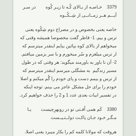
3379 خـاصـه از بـالای کُـه تا زیـر کُوه در سـر
آیـــم هــر زمــانــی از شِــکُــوه
خاصه یعنی بخصوص و در مصراع دوم شِکُوه یعنی
ترس و بیم. 1- قاطر گفت مخصوصا همیشه وقتی که
میخواهم از بالای کوه بپائین بیایم اینقدر میترسم که
ار ترس میلغزم و سُر میخورم و با سر بزمین میافتم.
2- آن نا باور به باورمند میگوید: هر وقتی که در طول
مسیر زندگیم به مشگلی میرسم اینقدر میترسم که
از ترس و بیمم دست و پای خودم را گُم میکنم و اصلا
خودم را برای حل مشکل عاجز می بینم. توجه اینکه
در تفسیر ابیات بعدی عدد 1 و 2 را حذف خواهیم کرد.
3380 کَم همی اُفـتی تو در روبهرِچیست یـا
مـگـر خـود جـان پاکـت دولــتـیــست
هروقت که مولانا کلمه کم را بکار میبرد یعنی اصلا.