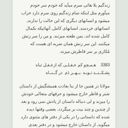
زندگیم بلا هائی سرم میآید که خودم سر خودم
میآورم مثل اینکه تمام زندگیم روی سرم دارد خراب
میشود و انسانهای دیگری که این حالت را ندارند,
انسانهای خردمند, انسانهای کامل, آنهائیکه بکمال
کامل شده اند، بمن طعنه میزنند. و من را سر زنش
میکنند. این سر زنش همان ضربه ای هست که
مُکاری بر سر قاطرش میزند.
3383 هـمـچو کم عـقـلـی که ازعـقـل تباه
بِشـکــنــد تـوبـه بــهــر دَم در گــنــاه
مولانا در همین جا از بنا بعادت همیشگیش از داستان
شتر و قاطر خارج میشود و حرفهای متعالی خودش
را میزند و لی دنباله داستان از یادش نمی رود و بعد
از چندین و چند بیت بر میگردد. بعضی وقتها دیده
شده که داستانی را در یکی از دفتر های مثنوی دارد
میگوید, از داستان خارج میشود و در دفتر بعدی