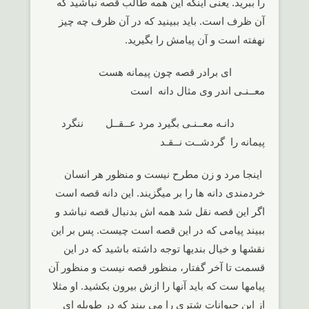
را ببرید. یعنی اینکه این همه طالب قصه نباشید که
آن ظرف است. باید ببینید که در آن ظرف چه چیز
نهفته است و آن پیامش را بگیرید.
ای برادر قصه چون پیمانه هست
معــنـی اندر وی مثال دانه است
دانـه معــنـی بگیرد مرد عــقــل ننگرد
پیمانه را گردشــت نــقـد
اینجا مرد و زن مطرح نیست و منظور هر انسان
خردمندی دانه ها را بر میگزیند. این دانه قصه است
اگر این قصه نقل شد همه اش بدنبال قصه نباشد و
ببیند پیامی که در این قصه است چیست. پس بر این
نقشها و خیال بندیها توجه داشته باشید که در این
قسمت تا آخر گفتار، منظور قصه نیست و منظور آن
پیامها ست که باید آنها را ازش بیرون بکشید. او مثلا
از این حیوانات شتری را می بیند که در طویله ای