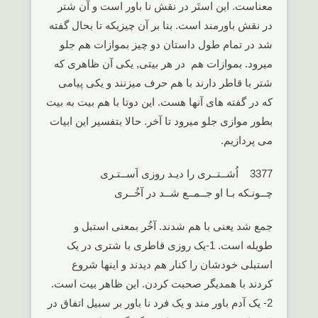
معناست. این استَر در نقش نا باور است و آن شتر
در نقش باورمند است. بنا بر آن چیزیکه تا بحال گفته
شد در تمام طول داستان دو چیز بموازات هم جلو
میرود. بموازات هم در هر بیتی, یکی آن ظاهری که
شتر با قاطر دارند با هم حرف میزنند و یکی پیامی
که در گفته های آنها هست. این دوتا با هم بیت به بیت
بطور موازی جلو میرود تا آخر. حالا بتفسیر این ابیات
می پردازیم.
3377 اُشــتــری را دیـد روزی اَســتـری
چــونـکه بـا او جــمــع شــد در آخُــری
جمع شد یعنی با هم شدند. آخُر بمعنی استبل و
طویله است. 1-یک روزی قاطری با شتری در یک
استبلی خودشان را کنار هم دیدند و اینها شروع
کردند با همدیگر صحبت کردن. این ظاهر بیت است.
2- یک آدم باور مند و یک فرد نا باور بر سبیل اتفاق در