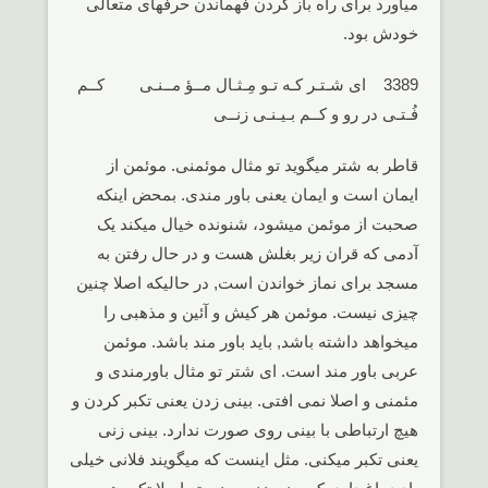
میاورد برای راه باز کردن فهماندن حرفهای متعالی
خودش بود.
3389 ای شـتـر کـه تـو مِـثـال مــؤ مــنـی کــم
فُـتـی در رو و کــم بـیـنـی زنــی
قاطر به شتر میگوید تو مثال موئمنی. موئمن از
ایمان است و ایمان یعنی باور مندی. بمحض اینکه
صحبت از موئمن میشود، شنونده خیال میکند یک
آدمی که قران زیر بغلش هست و در حال رفتن به
مسجد برای نماز خواندن است, در حالیکه اصلا چنین
چیزی نیست. موئمن هر کیش و آئین و مذهبی را
میخواهد داشته باشد, باید باور مند باشد. موئمن
عربی باور مند است. ای شتر تو مثال باورمندی و
مئمنی و اصلا نمی افتی. بینی زدن یعنی تکبر کردن و
هیچ ارتباطی با بینی روی صورت ندارد. بینی زنی
یعنی تکبر میکنی. مثل اینست که میگویند فلانی خیلی