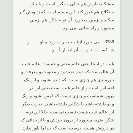
میشکند، بارش هم خیلی سنگین است و باید از
سنگلاخ هم عبور کند. این مسلم است که زانویش گیر
میکند و بزمین میخورد. آن توبه شکن هم بزمین
میخورد و راه بجائی نمی برد.
3386 می خورد ازغـیـب بـر سَـرزخـم او از
شــکســـت تــوبــه, آن اِدبــار خُـــو
غیب در اینجا یعنی عالم معنی و حقیقت. عالم غیب
آن عالمیست که دیده نمیشود و معنویت و معرفت و
باورمندی هم چیزی نیست که دیده بشود، و این یک
احساس است و از عالم غیب است یعنی این در
درون شماست و چیزی نیست که لمس بشود و رنگ
و بو داشته باشد یا شکلی داشته باشد, بعبارت دیگر
این عالم غیب هستِ نیست نماست. حالا این توبه
شکن ضربه میخورد از درون خودش و یا از خدائی که
در درونش هست. درست است که خدا را باور ندارد