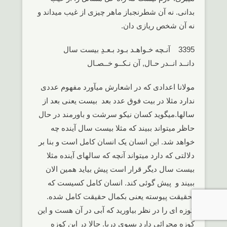
بدانی. نه آن شطرنجباز ماهر چیزی از غیب میداند و
نه آن شخص ریازی دان.
3395 آنـچه خـواهـد بـود بـعـدِ بیست سال
دانــد انــدر حـال, آن نـکــو خــصـال
مولانا اعدادی که در اشعارش میآورد مفهوم عددی
ندارد مثلا در بیت فوق عدد بعد بیست یعنی بعد از
سالها.میگوید کسان نیکو سرشت و باورمند در حال
حاظر میتواند ببیند که مثلا بیست سال آینده چه
خواهد شد. این انسان یک انسان کامل است و بنا بر
دلالتی که دارد میتواند آنچه که سالهای آینده مثلا
بیست سال دیگر قرار است پیش بیاید همین الان
ببیند و پیش گوئی کند. انسان کامل کسیست که
بحقیقت پیوسته یعنی بکمال حقیقت کامل شده.
کوزه ای را در نظر بیاورید که آبی در آن هست و این
کوزه مجرائی دارد بسوی دریا. حالا در این کوزه