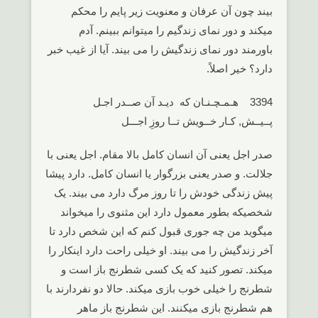
بیند چون آن عرفان و معنویت زیر پایم را محکم
میکند و دور نمای زندگیم را میتوانم ببینم. آدم
باورمند دور نمای زندگیش را می بیند. آیا از غیب خبر
دارد؟ خیر اصلاً.
3394 هـمـچـنـان که دیـد آن صــدر اجـل
پــیــش, کـار خــویش تــا روزِ اجـــل
صدر اجل یعنی آن انسان کامل بالا مقام. اجل یعنی با
جلالت. و صدر یعنی بزرگوار یا انسان کامل. دارد پیشا
پیش زندگی خودش را تا روز مرگ دارد می بیند. یک
شخصیکه بطور معمول دارد این مثنوی را میخواند
میگوید من چه جوری قبول کنم که این شخص دارد تا
آخر زندگیش را می بیند. او خیلی راحت دارد اینکار را
میکند. تصور کنید که یک کسی شطرنج باز است و
شطرنج را خیلی خوب بازی میکند. حالا دو نفردارند با
هم شطرنج بازی میکنند. این شطرنج باز ماهر