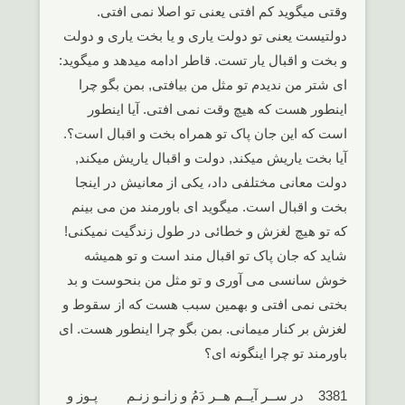
وقتی میگوید کم افتی یعنی تو اصلا نمی افتی.
دولتیست یعنی تو دولت یاری و یا بخت یاری و دولت
و بخت و اقبال یار تست. قاطر ادامه میدهد و میگوید:
ای شتر من ندیدم تو مثل من بیافتی, بمن بگو چرا
اینطور هست که هیچ وقت نمی افتی. آیا اینطور
است که این جان پاک تو همراه بخت و اقبال است؟.
آیا بخت یاریش میکند, دولت و اقبال یاریش میکند,
دولت معانی مختلفی داد، یکی از معانیش در اینجا
بخت و اقبال است. میگوید ای باورمند من می بینم
که تو هیچ لغزش و خطائی در طول زندگیت نمیکنی!
شاید که جان پاک تو اقبال مند است و تو همیشه
خوش سانسی می آوری و تو مثل من بنحوست و بد
بختی نمی افتی و بهمین سبب هست که از سقوط و
لغزش بر کنار میمانی. بمن بگو چرا اینطور هست. ای
باورمند تو چرا اینگونه ای؟
3381 در ســر آیــم هــر دَمُ و زانـو زنـم پـوز و