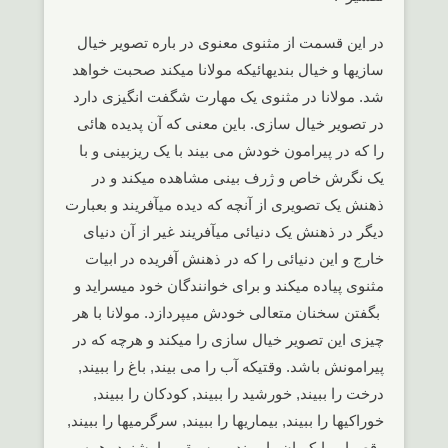
در این قسمت از مثنوی معنوی در باره تصویر خیال
سازیها و خیال بندیهائیکه مولانا میکند صحبت خواهد
شد. مولانا در مثنوی یک مهارت شگفت انگیزی دارد
در تصویر خیال سازی. باین معنی که آن پدیده هائی
را که در پیرامون خودش می بیند با یک ریزبینی و با
یک نگرش خاص و ژرف بینی مشاهده میکند و در
ذهنش یک تصویری از آنچه که دیده میآفریند و بعبارت
دیگر در ذهنش یک دنیائی میآفریند غیر از آن دنیای
خارج و این دنیائی را که در ذهنش آفریده در ابیات
مثنوی پیاده میکند و برای خوانندگان خود میسراید و
بگفتن سخنان متعالی خودش میپردازد. مولانا با هر
چیزی این تصویر خیال سازی را میکند و هرچه که در
پیرامونش باشد. وقتیکه آب را می بیند, باغ را ببیند,
درخت را ببیند, خورشید را ببیند, کودکان را ببیند,
خوراکیها را ببیند, بیماریها را ببیند, سرگرمیها را ببیند,
رقصها و پایکوبان را ببیند, موسیقی را بشنود، همه