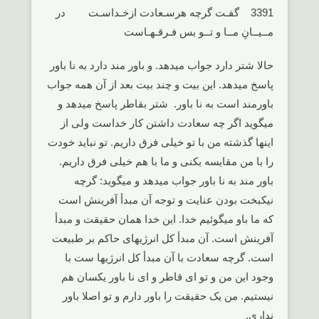
3391 گفـت گرچه هرسـعادت ازخـداسـت در
مــیــانِ مــا و تــو بس فـرقـهـاست
حالا شتر دارد جواب میدهد. و باور مند دارد به نا باور
پاسخ میدهد. این بیت و چند بیت بعد از آن همه جواب
باورمند است به نا باور. شتر بقاطر پاسخ میدهد و
میگوید اگر چه سعادت داشتن کار خداست ولی از
اینها گذشته من با تو خیلی فرق داریم. تو نباید خودت
را با من مقایسه بکنی و ما با هم خیلی فرق داریم.
باور مند به نا باور جواب میدهد و میگوید: گرچه
نیکبخت بودن عنایت و توجه آن مبدأ آفرینش است
که ما باو میگوئیم خدا. این خدا همان حقیقت و مبدأ
آفرینش است. آن مبدأ کل انرژیهای حاکم بر طبیعت
است. گرچه سعادت با آن مبدأ کل انرژیها ست با
وجود این من و تو ای قاطر و ای نا باور یکسان هم
نیستیم. من یک حقیقت را باور دارم و تو اصلا باور
نداری.