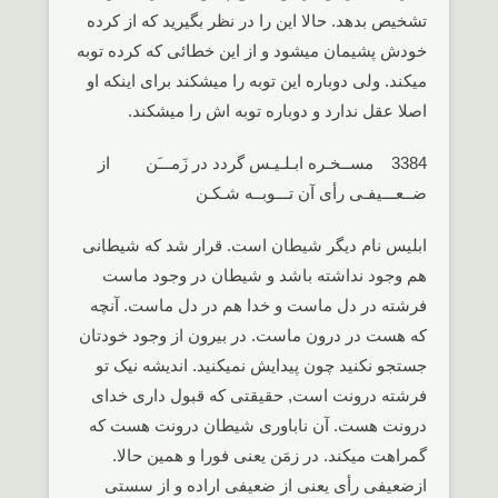
تشخیص بدهد. حالا این را در نظر بگیرید که از کرده
خودش پشیمان میشود و از این خطائی که کرده توبه
میکند. ولی دوباره این توبه را میشکند برای اینکه او
اصلا عقل ندارد و دوباره توبه اش را میشکند.
3384 مســخـره ابـلـیـس گردد در زَمـــَن از
ضــعـــیفـی رأی آن تـــوبــه شـکـن
ابلیس نام دیگر شیطان است. قرار شد که شیطانی
هم وجود نداشته باشد و شیطان در وجود ماست
فرشته در دل ماست و خدا هم در دل ماست. آنچه
که هست در درون ماست. در بیرون از وجود خودتان
جستجو نکنید چون پیدایش نمیکنید. اندیشه نیک تو
فرشته درونت است, حقیقتی که قبول داری خدای
درونت هست. آن ناباوری شیطان درونت هست که
گمراهت میکند. در زمَن یعنی فورا و همین حالا.
ازضعیفی رأی یعنی از ضعیفی اراده و از سستی