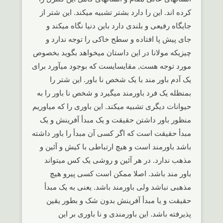
کرده اند. این را دارد بشتر تشبیه میکند. این شتر از
جایگاه رفیعی و بلندی دارد باین دنیا نگاه میکند و
جای پیش پا افتاده و سطح خاکی را توجه ندارد و
چیزیکه مولانا در این داستان میخواهد بگوید بخصوص
مورد توجه هست, مقایسایست که بوجود میآورد برای
یک آدم باور مند با یک شخص نا باور. این شتر را
بمنظله یک فرد باورمند میگیرد و شخص نا باور را به
حیوانات دیگری تشبیه میکند. این باوری را که میاوریم
منظور باور داشتن حقیقت و یک مبدأ آفرینش و یک
مبدأ حقیقت است که اگر کسی آن مبدأ را باور داشته
باشد باورمند است و هیچ ارتباطی با کیش و آئین و
مذهب ندارد. در هر آئین و روشی یک کس میتواند
باور مند باشد. اصلا ممکن است کسی پیرو هیچ
مذهبی نباشد ولی باورمند باشد. یعنی به یک مبدأ
حقیقت و یا مبدأ آفرینش بدون شک و بطور یقین
پذیرفته باشد. این باورمندی و نا باوری بر این