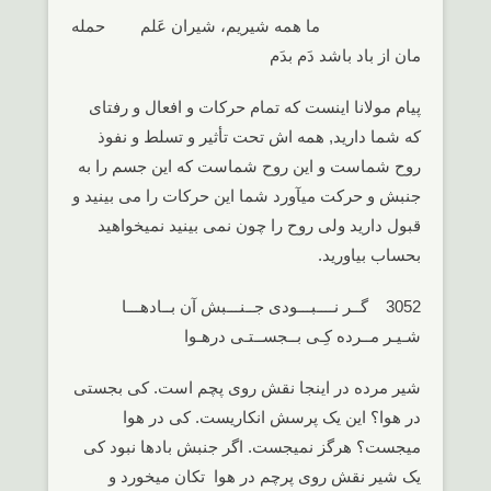
ما همه شیریم، شیران عَلم حمله
مان از باد باشد دَم بدَم
پیام مولانا اینست که تمام حرکات و افعال و رفتای
که شما دارید, همه اش تحت تأثیر و تسلط و نفوذ
روح شماست و این روح شماست که این جسم را به
جنبش و حرکت میآورد شما این حرکات را می بینید و
قبول دارید ولی روح را چون نمی بینید نمیخواهید
بحساب بیاورید.
3052 گــر نــــبـــودی جــنـــبش آن بــادهـــا
شـیـر مــرده کِـی بــجســتـی درهـوا
شیر مرده در اینجا نقش روی پچم است. کی بجستی
در هوا؟ این یک پرسش انکاریست. کی در هوا
میجست؟ هرگز نمیجست. اگر جنبش بادها نبود کی
یک شیر نقش روی پرچم در هوا تکان میخورد و