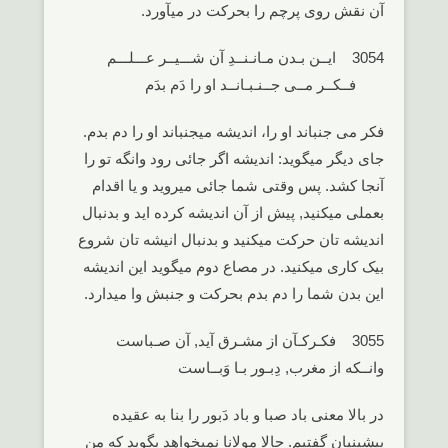
آن نقش روی پرچم را بحرکت در میآورد.
3054 ایــن بـدن مـانـنــدِ آن شـــیــر عـــلـــم
فــکــر مــی جــنـبـانــد او را دَم بدَم
فکر می جنباند او را، اندیشه میجنباند او را دم بدم.
جای دیگر میگوید: اندیشه اگر جائی رود وانگه تو را
آنجا کشد. پس وقتی شما جائی میروید و یا اقدام
بعملی میکنید, پیش از آن اندیشه کرده اید و بدنبال
اندیشه تان حرکت میکنید و بدنبال انیشه تان شروع
بیک کاری میکنید. در مصاع دوم میگوید این اندیشه
این بدن شما را دم بدم بحرکت و جنبش وا میدارد.
3055 فکـرکـآن از مشـرق آید, آن صـباست
وانــکه از مغرب, دِبـور بـا وَبــاست
در بالا معنی باد صبا و باد دَبور را بنا به عقیده
پیشینیان گفتیم. حالا مولانا نمیخواهد بگوید که من