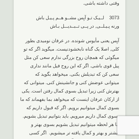
وقتی داشته باشی.
3073 لــیـک تـو آیِس مشــو هــم پـیـل باش
ورنه پـیـلــی, در پــی تــبــدیـــل بـاش
آیِس یعنی مأیوس شونده. در عرفان نومیدی بطور
کلی, اصلا یک گناه نابخشودنیست. میگوید اگر که تو
میگوئی که همچان روح بزرگی ندارم سعی کن مثل
پیل قوی باشی. اگر که این روح فیل مانند نداری
سعی کن که تبدیلش بکنی. میخواهد بگوید که
میتوانی عوضش کنی و جانشینش کنی. میتوانی که
بهترش کنی زیرا تبدیل بسوی کمال رفتن است. یکی
از ارکان عرفان اینست که میخواهد بما بفهماند که ما
بسوی کمال میتوانیم برویم. اگر که قبول داریم که
بسوی کمال داریم میرویم, باید بتوانیم تبدیل بشویم.
ما هر لحظه میتوانیم تبدیل بشویم بسوی بهتر و
بیشتر و بهتر و کمال یافته تر میشویم. اگر کسی