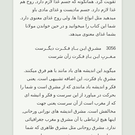
تقویت کرد. همانگونه که جسم غذا لازم دارد, روح هم
غذا لازم دارد. جسم مادیست و غذای مادی باو
میدهید مثل انواع غذا ها. ولی روح غذای معنوی دارد.
شما این کتاب را میخوانید و در حین خواندن مولانا
بشما غذای معنوی میدهد.
3056 مشـرقِ ایـن بــادِ فـکــرت دیگــرست
مـغــربِ ایـن بـادِ فـکرت زآن سَرست
میگوید این اندیشه های باد مانند با هم فرق میکنند.
مشرقِ بادِ فکرت، این اضافه تشبیهی است. یعنی
فکر و اندیشه باد مانندی که از مشرق است و شما را
بحرکت در میاورد از این سرست و فکر و انیشه ای
که از مغرب است از آن سرست یعنی جهت
مخالفش است. مشرق اندیشه های نورانی ورحانی,
اینها هیچ ارتباطی با آن مشرق و مغرب جغرافیائی
ندارد. مشرق روحانی مثل مشرق ظاهری که شما