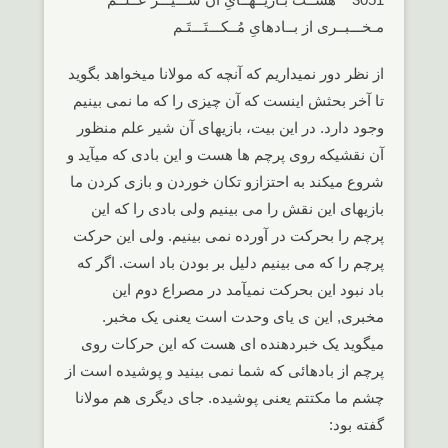
مـخـــبــری از بــادهایِ مُــکـــتَـــتَـم
از نظر دور نمیداریم که آنچه که مولانا میخواهد بگوید
تا آخر بحثش اینست که آن چیزی را که ما نمی بینیم
وجود دارد. در این بیت، بازیهای آن شیر علم منظور
آن نقشیکه روی پرچم ها هست و این بادی که میآید و
شروع میکند به احتزازو تکان خوردن و بازی کردن ما
بازیهای این نقش را می بینیم ولی بادی را که این
پرچم را بحرکت در آورده نمی بینیم. ولی این حرکت
پرچم را که می بینیم دلیل بر بودن باد است. اگر که
باد نبود این بحرکت نمیآمد در مصراع دوم این
مخبری, این ی یای وحدت است یعنی یک مخبر.
میگوید یک خبردهنده ای هست که این حرکات روی
پرچم از بادهائی که شما نمی بینید و پوشیده است از
چشم ما مکتتم یعنی پوشیده. جای دیگری هم مولانا
گفته بود: