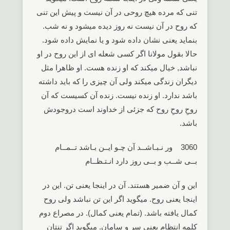
تنی که مرده هیچ روحی در آن نیست و پیش این تنی
که روح در آن نیست نه روز دیده میشود و نه شب.
بنماید یعنی نشان داده شود و یا نمایش داده شود.
حالا بقول مولانا اگر کسی شعله ای از این روح در او
نباشد, خیال میکند که او زنده هست. او ظاهرا مثل
دیگران زندگی میکند ولی آن چیزی را که باید داشته
باشد ندارد. او زنده نیست. زنده آن کسیست که آن
روحِ روحِ روح که جزئی از خداوند است دروجودش
باشد.
3060 ور نـبـاشــد آن چـو ایــن بـاشد تــمــام
بــی شــب و بــی روز دارد انـتـظــام
این و آن ضمیر هستند. آن در اینجا یعنی تن. این در
اینجا یعنی روح. میگوید اگر این تن نباشد ولی روح
کمال یافته باشد. (تمام یعنی کمال). در مصراع دوم
کلمه انتظام یعنی سر و سامان. میگوید اگر تنتان