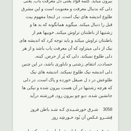
بیرون میآید. کلمه فُؤاد یعنی دل معرفت یاب, یعنی
دلی که بدنبال معرفت و معنویت است و این مشرق
طلوع اندیشه های نیک است. در اینجا مفهوم بیت
قبل را دنبال میکند. میگوید همانگونه که بد ها و
زشتیها از باطنتان تراوش میکند, خوبیها هم از
باطنتان تراوش میکند و باید توجه کرد که اندیشه های
نیک از دلی میتراود که آن معرفت یاب باشد و از هر
دلی طلوع نمیکند. دلی که پُر از حرص, کینه,
حسادت, انتقام, زشتی و ناباوری باشد، در این چنین
دلی اندیشه نیک طلوع نمیکند. اندیشه های نیک
طلوعش در د ل صیقل خورده و پاک است, در دلی
که هرچه زشتیها در آن هست بیرون شده و نیکی ها
جانشین شده. دیو چو بیرون رود, فررشته درآید
3058 شـرق خورشـیـدی کـه شـد باطن فروز
قِشــرو عـکسِ آن بُود خـورشِد روز
مشرق خورشیدیکه باطن شما را روشن میکند, این