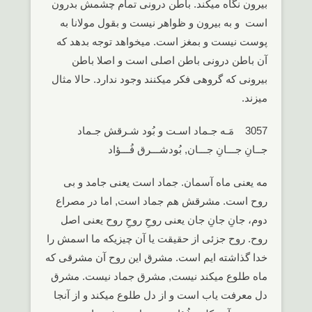
بیرون نگاه میکند. باطن درونی تمام چشمش بدرون
است و به بیرون و ظواهر نیست و بقول مولانا به
پوست نیست و بمغز است. میخواهد توجه بدهد که
آن باطن درونی باطن اصلی است و اصلا باطن
بیرونی که گروهی فکر میکنند وجود ندارد. حالا مثال
میزند.
3057 مَـه جـماد اسـت و بُود شـرقش جـماد
جــانِ جـــانِ جـــان, بُودشـــرق فُـــؤاد
مه یعنی ماه آسمان. جماد است یعنی جامد و بی
روح است. مشرقش هم جماد است, اما در مصراع
دوم، جانِ جانِ جان یعنی روحِ روحِ روح یعنی اصل
روح. روح جزئی از حقیقت یا آن چیزیکه ما اسمش را
خدا گذاشته ایم است. مشرق این روح آن مشرقی که
ماه طلوع میکند نیست, مشرق جماد نیست. مشرق
دل معرفت یاب است و از دل طلوع میکند و از آنجا