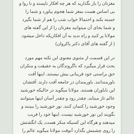
مغزتان را باز بگذارید که هر چه افکار ناپسند و نا روا و
بی اساس هست بمغز شما هجوم بیاورد و شما را
خسته بکند و احتمالا خواب شب را هم از شما بگیرد
و شما بجای آن میتوانید مغزتان را از این گفته های
مولانا پر کنید و راه ندید به آن افکاریکه داخل میشود.
( از گفته های آقای دکتر پاکروان)
در این قسمت از مثنوی معنوی این نکته مهم مورد
بحث قرار میگیرد که ناگروندگان به حقیقت و منکران
حق براستی خود فریبانی بیش نیستند. اینها آفت
باورمندانند. باورمندان در جامعه آفت دارند. آفتشان
این ناباوران هستند. مولانا میگوید در حالیکه خورشید
عالم تاز میتابد, چقدر زود و چقدر آسان اینها میتوانند
وجود خورشید را کتمان کنند. نور خورشید را ببینند و
بگویند این نور خورشید نیست. اینها خود را فریب
میدهند و هرگاه این کسیکه منکر هست, یک انگشتش
را روی چشمش بگذارد آنوقت مولانا میگوید عالم را