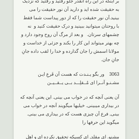
بر اینکه در این راه آنقدر جلو رفتید و رفتید که نزدیک
به حقیقت شده اید و دارید آن نور حقیقت را می
بینید.آن نور حقیقت را که از دور پیداست شما فقط
با روحتان میتوانید ببینید و درک حقیقت کنید و نه
چشمهای سرتان. و بعد از مرگ آن روح وجود دارد و
چه بهتر میتواند این کار را بکند و جزئی از خداست و
مولانا اسمش را جان گذارده و خدا را لقب داده جانِ
جانِ جان.
3063 ور بگو یـنـدت که هست آن فَرعِ ایـن
مشـنـو آنــرا ای مُــقلِـــد بــی یــقــیــن
آن یعنی آنچه که در خواب می بینی. این یعنی آنچه که
در بیداری میبینی. خیلیها میگویند آنچه در خواب می
بینی, فرع آن چیزی هست که در بیداری می بینی.
میگوید این حرفها را
مشنو. ای مقلد, ای کسیکه تحقیق نکرده ای و اهل