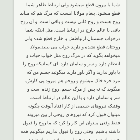
شما با بیرون قطع نمیشود ولی ارتباط ظاهر شما
قطع میشود. پیغام مولانا اینست که مرگ هم که میآید
روح هست و روح فانی نیست و باقی است. و آن روح
باقی با عالم خارج در ارتباط است. مثل اینکه شما
درخواب جسمتان ارتباطش با خارج قطع شده ولی
روحتان قطع نشده و دارید خواب می بینید.مولانا
میخواهد بگوید که در مرگ روح مثل خواب حیات و
انتظام دارد و سر و سامان دارد. ای کسانیکه روح را
یا باور ندارید و اگر باور دارید میگوئید جسم من که
مرد جزء خاک میشوم و روحم هم میرود پی کارش.
میگوید که نه پس از مرگ جسم, روح زنده است و
سر و سامان دارد و با این عالم در ارتباط است.
وقتیکه نیروهای جسمی از کار افتاد آنوقت چگونه
میتوان قبول کرد که نیروهای روحی از بین میروند
فقط وقتی میتوان این کار را کرد که ما روح را قبول
داشته باشیم. وقتی روح را قبول نداریم میگوئیم همه
چیز تمام شد و همه چیز از بین رفت و تمام شد در