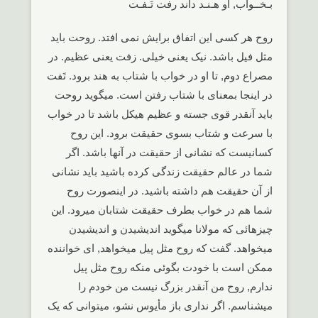
بـخــواب, او هـنـد داند رفت تَـفـت
روح هر کسی این اتفاق برایش نمی افتد. روحت باید
مثل فیل باشد. نیک یعنی خیلی. زفت یعنی عظیم. در
مصراع دوم, تا او در خواب با شتاب به هند برود. تَفت
در اینجا بمعنای با شتاب رفتن است. میگوید روحت
باید آنقدر قوی جسته و عظیم هیکل باشد تا در خواب
با سرعت و شتاب بسوی حقیقت برود. این روح
کسانیست که نشانی از حقیقت در آنها باشد. اگر
شما در عالم حقیقت زندگی کرده باشید باید نشانی
از آن حقیقت هم داشته باشید. در اینصورت روح
شما هم در خواب بطرف حقیقت شتابان میرود. این
چیزهائی که مولانا میگوید اندیشیدن و اندیشیدن
میخواهد. گفت که روح مثل پیل میخواهد, ای خواننده
ممکن است با خودت بگوئی منکه روح مثل پیل
ندارم, روح من آنقدر بزرگ نیست من خودم را
میشناسم. اگر نداری باز مأیوس نشو، میتوانی که یک