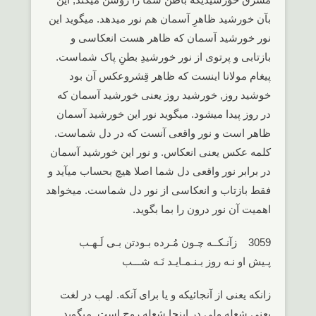
بآن خورشید ظاهرِ آسمان هم نور میدهد. میگوید این
نور خورشید آسمان که ظاهر هست انعکاسی و
بازتابی و پرتوی از نور خورشیدِ بطنِ پاک شماست.
پیغام مولانا اینست که ظاهر قِشروعکس آن بود
خوشید روز, خورشید روز یعنی خورشید آسمان که
در روز پیدا میشود. میگوید نور این خورشید آسمان
ظاهر است و نور واقعی آنست که در دل شماست.
کلمه عکس یعنی انعکاس. و نور این خورشید آسمان
در برابر نور واقعی دل شما اصلا هیچ بحساب میآید و
فقط بازتاب و انعکاسی از نور دل شماست. میخواهد
اهمیت آن نور درون را بما بگوید.
3059 زآنـکــه چـون مُـرده بـودتن بـی لَـهـب
پـیش او نـه روز بـنـمـایـد نَـه شـــب
زانکه یعنی از آنجائیکه و یا برای آنکه. لهب در لغت
یعنی شعله ولی در اینجا شعله روح است. میگوید