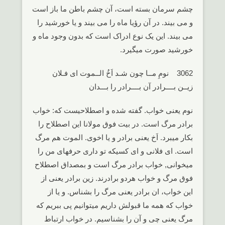
چشم سرمان بسته است، آن چشم باطن ما باز است
و می بیند. در آن رؤیا ماه را می بیند و یا خورشید را
می بیند. این یک نوع ادراک است که بدون وجود ماه و
خورشید صورت میگیرد.
3062 نومِ مــا چون شـد اَخُ الــموت ای فـلان
زیــن بــــرادر آن بــــرادر را بـــدان
نوم یعنی خواب. گفته شده و اصطلاحیست که: خواب
برادر مرگ است. در بیت فوق مولانا این اصطلاح را
بکار میبرد. اَخ یعنی برادر و یا اخوی. الموت هم مرگ
است. ای فلانی و ای کسیکه تو داری حرفهای من را
میخوانی, خواب برادر مرگ است و بمصداق اصطلاح
فوق مرگ و خواب هردو برادرند. زین برادر یعنی از
این خواب، ان برادر یعنی مرگ را بشناس. و یا از
خواب که همه ما قبولش داریم میتوانیم پی ببریم که
مرگ یعنی چی و آن را بشناسیم. در خواب ارتباط