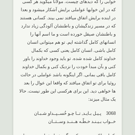
خوابی را که دیدهای چیست. مولانا میگوید هر کسی
که در این خوابها عواملی برایش آشکار میشود و بعدا
در اینده برایش اتفاق میافتد نمی بیند. کسانی هستند
که در مسیر زندگیشان و باطنشان آلودگی زیاد ندارد
و باطنشان صیقل خورده است و ما اسم آنها را
انسانهای کامل گذاشته ایم. تو هم میتوانی انسان
کامل باشی. انسان کامل یعنی کسی که بکمال
خداوند کامل شده شده. تو باید وجود خداوند را باور
کنی و بآن مبدأ خودت را نزدیک کنی و بکمال خداوند
کامل باقی بمانی. اگر اینگونه باشد عواملی در حالت
روئیا برای تو اتفاق میافتد که واقعا این عوال را بعد
ها خواهی دید. این برای هرکسی این طور نیست. حالا
یک مثال میزند:
3068 پـیـل بـایـد, تــا چـو خُســپــداو شـبـان
خــواب بـیـنـد خـطّـه هــنــد وســتــان