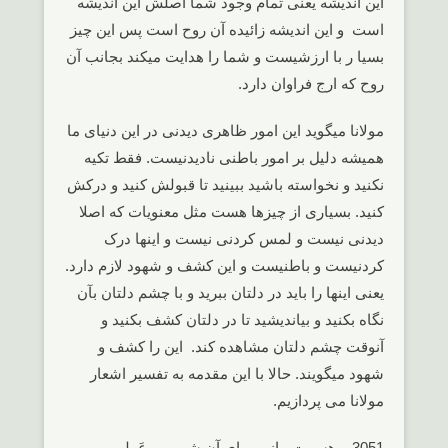
این اندیشه یعنی تمام وجود شما اصلش این اندیشه
است و این اندیشه زائیده آن روح است پس این چیز
بسیا ر با ارزشیست و شما را هدایت میکند بجانب آن
روح که ارج فراوان دارد.
مولانا میگوید این امور ظاهری دیدنی در این دنیای ما
همیشه دلیل بر امور باطنی نادیدنیست. فقط تکیه
نکنید و نخواسته باشید ببینید تا قبولش کنید و درکش
کنید. بسیاری از چیزها هست مثل معنویات که اصلا
دیدنی نیست و لمس کردنی نیست و اینها درک
کردنیست و باطنیست و این کشف و شهود لازم دارد.
یعنی اینها را باید در دلتان ببرید و با چشم دلتان بآن
نگاه بکنید و بیاندیشید تا در دلتان کشف بکنید و
آنوقت چشم دلتان مشاهده کند. این را کشف و
شهود میگویند. حالا با این مقدمه به تفسیر اشعار
مولانا می پردازیم.
3051 هســت بـازیــهــایِ آن شـــیـــر عَــلــم