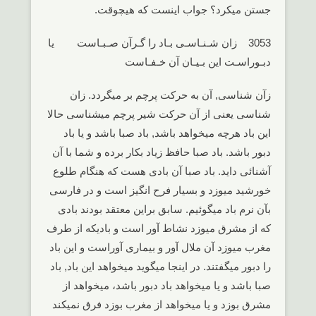
جستن میکرد؟ جواب اینست که هیچوقت.
3053 زان شـنـاسـی بـاد را گـرآن صـبـاست یا
دبـوراسـت این بـیـان آن خـفـاست
زآن شناسی, آن به حرکت پرچم بر میگردد. زان
شناسی یعنی از آن حرکت شیر پرچم میشناسی حالا
این باد هرچه میخواهد باشد, باد صبا باشد و یا باد
دبور باشد. باد صبا حافظ زیاد بکار برده و شما با آن
آشنائی داید. باد صبا آن بادی هست که هنگام طلوع
خورشید میوزد و بسیار فرح انگیز است و در فارسی
بآن نرم باد میگوئیم. سابق براین معتقد بودند بادی
که از مشرق میوزد نشاط آور است و بادیکه از طرف
مغرب میوزد آن ملال آور و بیماری آوراست و این باد
را دبور میگفتند. در اینجا میگوید میخواهد این باد, باد
صبا باشد و یا میخواهد باد دبور باشد، میخواهد از
مشرق بوزد و یا میخواهد از مغرب بوزد فرق نمیکند