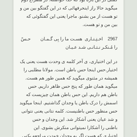
میگوید حالا راز اینحرفهائی که در این گفتگو بین من و
تو هست از من بشنو. ماجرا یعنی این گفتگوئی که
بین من و تو هست.
2967 اخـتِـتـاری هسـت ما را بِی گـمـان حـسّ
را مُـنکـر نـتـانـی شـد عـیـان
در این اختیاری، ی آخر کلمه ی وحدت هست یعنی یک
اختیار.حس اینجا حس باطن است. مولانا مطلبی را
همیشه در مثنوی میگوید که همین طور هم هست.
میگوید همان طور که پنج حس ظاهر داریم, حس
باطن هم داریم. این حس باطن همان چیزیست که
اسمش را درک باطن یا وجدان گذاشتیم. اینجا میگوید
حس منظور حس باطنیست. کلمه نتانی یعنی نتوانی
و شد عیان یعنی آشکار شد. این وجدان و حس
باطنی را آشکارا نمیتوانی منکرش بشوی. این
اختیاری که هست اگر به وجدان خودت مراجعه بکنی