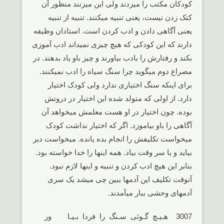
کودکان مکتب را میزدند ولی این میزنند منظور آن
کتک زدن نیست، یعنی تنبیه میکنند. تنبیه از تنبیه
یعنی آگاهی دادن و ادب کردن است. استادان وظیفه
دارند که این کودکی که هیچ چیزی نمیداند ادب آموزی
بکند و رفتارش را بادب بیاورند و چیز باو یاد بدهند. در
مصراع دوم میگوید چرا سنگ سیاه را ادب نمیکنند.
برای اینکه سنگ اختیاری ندارد ولی کودک اختیار
دارد. از اولی که متولد شده این اختیار در درونش
بوده. چون اختیار در او هست معلمش میخواهد آن
آگاهی را باو بیاموزد. اگر که اختیار نداشت کودک
میخواست تکلیفش را انجام بده یانده. میخواست دیر
بیاید و یا سر وقت بیاد. همه اینها را خدا خواسته بود.
بنابر این هیچ ادب کردن و تنبیه و اینها لازم نبود.
آنوقت تکلیف این آدمها ببین چی میشد یک سری
آدمهای وحشی ببار میآمدند.
3007 هـیـچ گـوئی سـنگ را فردا بـیـا ور