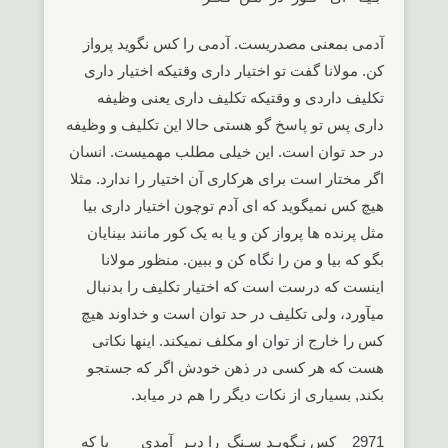
آدمی بمعنی مصدریست. آدمی را کس نگوید پرواز
کن. مولانا گفت تو اختیار داری وقتیکه اختیار داری
تکلیف داردی و وقتیکه تکلیف داری یعنی وظیفه
داری پس تو پاسخ گو هستی حالا این تکلیف و وظیفه
در حد توان است. این خیلی مطلب مهمیست. انسان
اگر مختار است برای هرکاری آن اختیار را ندارد. مثلا
هیچ کس نمیگوید که ای آدم توچون اختیار داری بیا
مثل پرنده ها پرواز کن و یا به یک کور مانند بینایان
بگو که بیا و من را نگاه کن و ببین. منظور مولانا
اینست که درست است که اختیار تکلیف را بدنبال
میآورد، ولی تکلیف در حد توان است و خداوند هیچ
کس را خارج از توان او مکلف نمیکند. اینها نکاتی
هست که هر کسی در ذهن خودش اگر که جستجو
بکند, بسیاری از نکات دیگر را هم در میابد.
2971 کس نـگویـد سـنگ را دیـر آمدی یا که