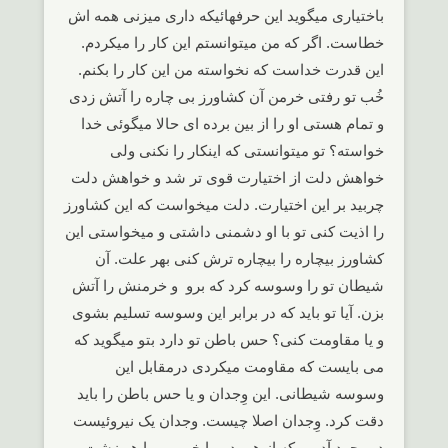
باختیاری میگوید این حرفهائیکه داری میزنی همه اش
خطاست. اگر که من میتوانستم این کار را میکردم.
این قدرت خداست که نخواسته من این کار را بکنم.
خُب تو رفتی خرمن آن کشاورز بی چاره را آتش زدی
و تمام هستی او را از بین برده ای حالا میگوئی خدا
خواسته؟ تو میتوانستی که اینکار را نکنی ولی
خواهش دلت از اختیارت قوی تر شد و خواهش دلت
چربید بر این اختیارت. دلت میخواست که این کشاورز
را اذیت کنی تو با او دشمنی داشتی و میخواستی این
کشاورز بیچاره را بیچاره ترش کنی بهر علت. آن
شیطان تو را وسوسه کرد که برو و خرمنش را آتش
بزن. آیا تو باید که در برابر این وسوسه تسلیم بشوی
و یا مقاومت کنی؟ حس باطن تو دارد بتو میگوید که
می بایست که مقاومت میکردی درمقابل این
وسوسه شیطانی. این وِجدان و یا حس باطن را باید
دقت کرد. وِجدان اصلا چیست. وجدان یک نیروئیست
در وجود آدمی که از هر بد و یا خوبی و یا هر زشت و