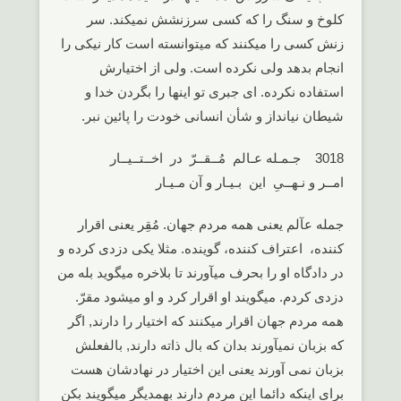
کلوخ و سنگ را که کسی سرزنشش نمیکند. سر
زنش کسی را میکنند که میتوانسته است کار نیکی را
انجام بدهد ولی نکرده است. ولی از اختیارش
استفاده نکرده. ای جبری تو اینها را بگردن خدا و
شیطان نیانداز و شأن انسانی خودت را پائین نبر.
3018 جـمـله عـالم مُــقــرّ در اخــتــیــار
امــر و نـهــیِ این بـیـار و آن مـیـار
جمله عآلم یعنی همه مردم جهان. مُقِر یعنی اقرار
کننده، اعتراف کننده، گوینده. مثلا یکی دزدی کرده و
در دادگاه او را بحرف میآورند تا بلاخره میگوید بله من
دزدی کردم. میگویند او اقرار کرد و او میشود مقرّ.
همه مردم جهان اقرار میکنند که اختیار را دارند, اگر
که بزبان نمیآورند بدان که بال ذاته دارند, بالفعلش
بزبان نمی آورند یعنی این اختیار در نهادشان هست
برای اینکه دائما این مردم دارند بهمدیگر میگویند بکن