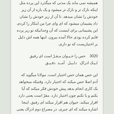
همیشه نمی ماند یک مدتی که میگذرد این پرده مثل
اینکه نازک تر و نازک تر میشود و یک باره از آن زیر
خودش را نشان میدهد. تا آن از زیر خودش را نشان
داد پشیمان میشود که ای وای چرا من اینکار را کردم.
این پشیمانی برای اینست که آن وِجدانیکه تو زیر پرده
قایم کرده بودی حالا آمده بیرون. اینها همه اش دلیل
بر اختیاریست که تو داری.
3020 حس را حـیـوان مـقـرّ است ای رفیق
لـیـک ادراکِ دلـیـل آمــد دقـیـق
این حس همان حس اختیار است. مولانا میگوید که
آدم اصلا حس میکند که اختیار دارد. وقتیکه میخواهد
یک کاری انجام بدهد پیش خودش فکر میکند که آیا
بکنم و یا نکنم چون اختیار دارد. مقرّ است یعنی دارد
اقرار میکند. حیوان هم اقرار میکند ای رفیق. اینجا
اشاره میکند که ای جبری. در مصراع دوم ادراک یعنی