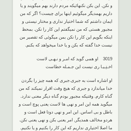
و نکن. این بکن نکنهائیکه مردم دارند بهم میگویند و یا
داریم بهمدیگر میگوئیم اینها برای چیست؟ اگر که من
ایمان داشتم که شما اختیار نداری و مختار نیستی و
مجبور هستی که من نمیگفتم این کار را نکن. بمحظ
اینکه بگویم این کار را نکن بمن میگوئی که تقصیر من
نیست خدا گفته که بکن و یا خدا میخواهد که بکنم.
3019 او همی گوید که امـر و نـهـی لاست
اخـتِـیـا ری نیست این جـمـله خطاست
او اشاره است به جبری.جبری که همه چیز را بگردن
خدا میاندازد و جبری که هیچ وقت اقرار نمیکند که من
گناه کارم. وقتیکه مجبور بودم گناه دیگر معنی ندارد.
میگوید همه این امر و نهی ها لاست یعنی پوچ است و
باطل و بی اساس. این امر و نهی دوتا فعل است و
هردو مخالف همدیگر, امر یعنی بکن و نهی یعنی نکن.
ما اصلا اختیاری نداریم که این کار را بکنیم و یا نکنیم.