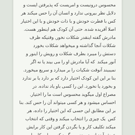
محسوس درونیست و امریست که پذیرفتن ایست و
دلایل نظر بیرونی ندارد و انسان آن را حس میکند هر
کس با فطرت خودش و با ذات خودش و با این اختیار
اصلا آفریده شده. حتی آن کودک هم اینطور هست.
مادرش گفته اینقدر شکلات نخور, وقتیکه ظرف
شکلات آنجا گذاشته و میخواهد شکلات بخورد
دستش را میبرد بطرف شکلات و رویش را اینور و
آنور میکند که آیا مادرش او را می بیند یا نه اگر
نمیبیند آنوقت شکیات را بر میدارد و سریع میخورد.
بنا بر این این کودک اختیار دارد که بر دارد یا بر ندارد
و بخورد یا نخورد. این را کسی باو یاد نداده. در
مصراع اول میگوید محسوس است ما را اختیار.
احساس میشود و هر کسی میتواند آن را حس کند. بنا
بر این مطابق این حسی که این اختیار را داده، هر
کس یک چیزی را انتخاب میکند و وقتی که انتخاب
میکند تکلیف کار و یا بگردن گرفتن این کار برایش
خوش آیند است. یعنی میگوید که من این کار را