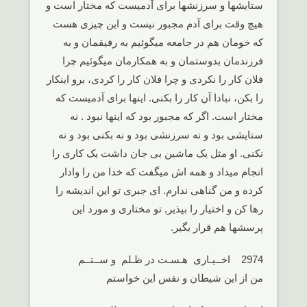
ستایشها و سرزنشها برای آدمیست که مختار است و
هیچ وقت برای آدم مجبور نیست و این چیزی هست
که خومان هم در جامعه میگوئیم به رفیقمان و به
فرزندمان بدوستمان و به همکارمان میگوئیم چرا
فلان کار را نکردی و چرا فلان کار را کردی، برو اینکار
را بکن، نبادا آن کار را بکنی. اینها برای آدمیست که
مختار است. اگر که مجبور بود که اینها نبود . نه
ستایشی بود و نه سرزنشی بود و نه بکنی بود و نه
نکنی. او مثل یک ماشین بی جان داشت یک کاری را
انجام میداد و همه اش میگفت که خدا من را وادار
کرده و من گناهی ندارم. ای جبری تو این اندیشه را
رها کن و اختیار را بپذیر, تو مختاری و مورد این
پرسشها هم قرار بگیر.
2974 اخــیـاری هـسـت در ظـلم و ســتــم
من از این شیطان و نفس این خواستم