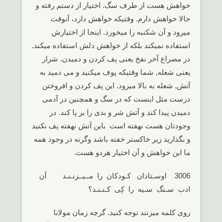
خواهش هست از طرف سگ. اختیار از دستم رفته و
حالا خواهش دارم. وقتیکه خواهش دارد، آنوقت
میرود و آن شکنبه را میخورد. اینجا از اختیارش
استفاده نمیکند بلکه از خواهش دلش استفاده میکند.
در مصراع آخر نفخ یعنی پف کردن و دمیدن. شرار
یعنی شعله, شما وقتیکه پوف میکنید و می دمید به
آتش, شعله به بالا میرود. این پف کردن و افروختن
درست مثل اینست که در سگ و همچنین در آدمی
دمیدن پیدا کند و آتش شر و بدی را بر پا کند. در
وجودتان هست نهفته است باین آتش نهفته پف نکنید
و بگذارید زیر خاکستر خفته باشد وگرنه در وجود همه
ما این خواهش و آن اختیار هردو هست.
3006 اوسـتادان کـودکان را مــیــزنـنـد آن
ادب سـنگ سـیه را کِی کـنـنـد؟
روی کلمه میزنند توجه کنید. گرچه زمان مولانا