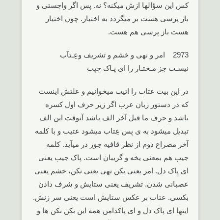
کس این سؤالها ازش میکنه؟ نه. پس اگر واجستی و
باز پرسی هست بر میگردد به اختیار. چون اختیار
هست باز پرسی هم هست.
2973 امر و نهی و خشم و تشریف وعِـتآب
نیسـت جز مـختـار را ای پـاک جیِب
در این بیت عتاب را اتیب میخوانیم و علتش اینست
که در دستور زبان عرب اگر زیر حرف اول کسره
باشد و حرف ما قبل آخر الف باشد آنوقت این الف
تبدیل میشود به ی پس عِتاب میشود عتیب و با کلمه
آخر مصراع دوم از نظر قافیه جور در میآید. کلمه
جیب هم بمعنی یخه و گریبان است. پاک جیب یعنی
ای پاک دل. امر یعنی بکن نهی یعنی نکن، خشم یعنی
عصبانی شدن. تشریف یعنی ستایش و شرف دادن
بکسی. عتاب بر عکس ستایش است یعنی سر زنش.
اینها ای پاک دل و ای پاکدامن همه این بکن نکن ها و