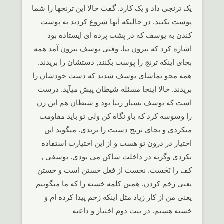
یک ترنجی داد و یک کارد. گفت حالا این ترنجها را شما
پوست بکنید. در حالیکه آنها شروع کردند به پوست
کندن به یوسف که در پشت پرده ای ایستاده بود
اشاره کرد که بیرون بیا. وقتی یوسف بیرون آمد همه
بجای اینکه ترنج را پوست بکنند, دستشان را بریدند.
همه محو تماشای یوسف شدند که دست خودشان را
بریدند. حالا اینجا مسئله شیطان پیش میآید. درست
است که یوسف بسیار زیبا بود و شیطان هم این زن
را وسوسه کرد که باو نگاه کن ولی تو باید مقاومت
میکردی و بجای ترنج دستت را بریدی. میگوید این
اختیار در درون تو هست و از این اختیارت استفاده
نکردی وگرنه در داخلت ساکن می بودی. یوسفی ,
کف را نَخَست. نخست از فعل خستن است و خستن
یعنی زخم کردن. همین کلمه خسته را که ما میگوئیم
یعنی من از کار زیاد مثل اینکه زخم پیدا کرده ام و
خسته هستم. در بیت دوم اختیار و داعیه