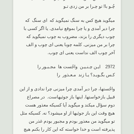
چُـو با! تو چـرا بر من زدی تـو
میگوید هیچ کس به سنگ نمیگوید که ای سنگ که
چرا دیر آمدی و یا چرا بموقع نیامدی. یا اگر کسی با
چوب دیگری را بزند، مضروب به چوب نمیگوید که
چرا بر من میزنی. کلمه چوبا یعنی ای چوب و الف
آخر چوب الف نداست یعنی ای چوب.
2972 ایـن چـنـیـن واجُست ها مجـبـور را
کـس بگـویـد؟ یـا زند مـعـذور را
واجُستها، چرا دیر آمدی چرا میزنی چرا ندادی و از این
قبیل بازخواستها. اینها باز جوئیهاست. در مصراع
دوم سؤال میکند و میگوید آیا کسیکه معذور هست
هیچ وقت این باز جوئیها از او میشود؟ نه. کسیکه مثل
تو میگوید من معذور بودم و مجبور بودم غذر من
پذیرفته است و خدا خواسته که این کار را بکنم هیچ