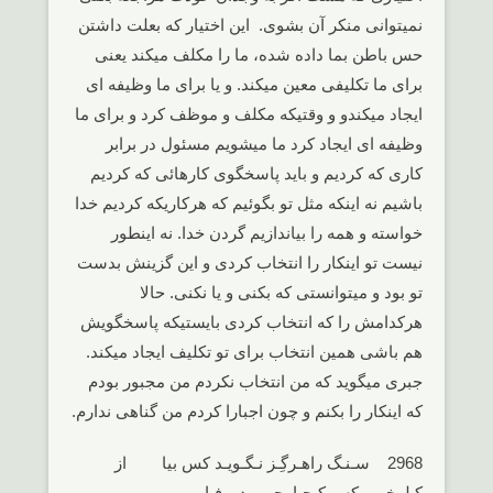
نمیتوانی منکر آن بشوی. این اختیار که بعلت داشتن
حس باطن بما داده شده، ما را مکلف میکند یعنی
برای ما تکلیفی معین میکند. و یا برای ما وظیفه ای
ایجاد میکندو و وقتیکه مکلف و موظف کرد و برای ما
وظیفه ای ایجاد کرد ما میشویم مسئول در برابر
کاری که کردیم و باید پاسخگوی کارهائی که کردیم
باشیم نه اینکه مثل تو بگوئیم که هرکاریکه کردیم خدا
خواسته و همه را بیاندازیم گردن خدا. نه اینطور
نیست تو اینکار را انتخاب کردی و این گزینش بدست
تو بود و میتوانستی که بکنی و یا نکنی. حالا
هرکدامش را که انتخاب کردی بایستیکه پاسخگویش
هم باشی همین انتخاب برای تو تکلیف ایجاد میکند.
جبری میگوید که من انتخاب نکردم من مجبور بودم
که اینکار را بکنم و چون اجبارا کردم من گناهی ندارم.
2968 سـنـگ راهـرگِـز نـگـویـد کس بیا از
کـلوخـی کس کـجـا جـویــد وفـا