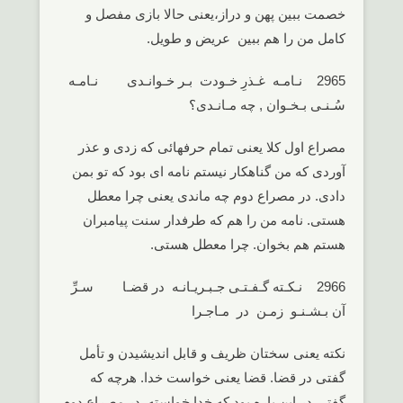
خصمت ببین پهن و دراز،یعنی حالا بازی مفصل و
کامل من را هم ببین عریض و طویل.
2965 نـامـه غـذرِ خـودت بـر خـوانـدی نـامـه
سُـنـی بـخـوان , چه مـانـدی؟
مصراع اول کلا یعنی تمام حرفهائی که زدی و عذر
آوردی که من گناهکار نیستم نامه ای بود که تو بمن
دادی. در مصراع دوم چه ماندی یعنی چرا معطل
هستی. نامه من را هم که طرفدار سنت پیامبران
هستم هم بخوان. چرا معطل هستی.
2966 نـکـته گـفـتـی جـبـریـانـه در قضـا سـرِّ
آن بـشـنـو زمـن در مـاجـرا
نکته یعنی سختان ظریف و قابل اندیشیدن و تأمل
گفتی در قضا. قضا یعنی خواست خدا. هرچه که
گفتی در این باره بود که خدا خواسته. در مصراع دوم