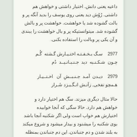
داعیه یعنی دانش. اختیار داشتی و خواهش هم
داشتی. رُوُش دید یعنی روی یوسف را بدید آنگه پر و
بالت گشوده شد یا خواهشت. خواهشت پر و بالش
گشوده شد. میتوانستیکه پر و بال خواهشت را ببندی
و آن یکی پر وبالت را استفاده بکنی.
2977 سـگ بـخـفـتـه اختـیـارش گـشته گُـم
چـون شـکـنـبه دید جـنـبـانـیــد دُم
2979 دیـدن آمـد جـنـبــشِ آن اخـتــیـار
هـمچو نفخی, زآتـش انـگـیـزد شَـرار
حالا مثال دیگری میزند. سگ هم اختیار دارد و
خواهش هم دارد. حالا سگی که آنجا خوابیده
اختیارش هم خواب است ولی اگر شکنبه آنجا باشد
بوی شکنبه را میشنود و بیدار میشود و شروع میکند
به بلند شدن و دم جنباندن. این دم جنباندن بمنظله