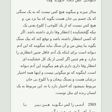
مثال میزند و میگوید هیچ کس نیست که به یک سنگی
که یک جسم بی جان هست بگوید که بیا نزد من. و
هیچ کس نیست که از یک کلوخی ( کلوخ یعنی یک
تیکه گِلِخشکیده ) انتظار وفا داری داشته باشد. اگر
که کسی اتنتظار داشته باشد و توقع کند که بیک سنگ
بگوید بیا پیش من و آن سنگ بیاید میگویند که این آدم
دیوانه است برای اینکه یک آدم عاقل چنین انتظاری را
ندارد. و هم چنین اگر کسی از یک کل خشکیده ای
انتظار وفا داری دارم باو هم میگویند این آدم دیوانه
است. اینگونه که تو میگوئی نیست و اینها همه اختیار
درشان هست و بسنگ بیجان و یا کلوخ بی جان
مربوط نمیشود که اختیار دارد یا نه. این مربوط به یک
انسان زنده ای مثل توست.
2969 آدمـی را کس نـگـویـد هـیـن بـپـر یـا
بـیـا ای کـور در مـن نـگـر