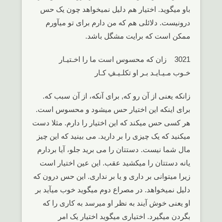
باو میگوید. اختیار هم دلیل نمیخواهد چون یک حس
درونیست. دلائلی هم که من دارم برای تو میآورم
ممکن است که برایت مشگل باشد.
3021 زان که محسوس است ما را اخـتیـار
خـوب مـیـایـد بـر او تکلـیـفِ کـار
زانکه یعنی از آن رو که, برای آنکه، از آن سبب که.
برای اینکه این اختیار حس میشود و محسوس است.
هر کسی حس میکند که این اختیار را دارم. مثلا دست
میکنید که یک چیزی را بر دارید. می بینید که این چیز
مال شما نیست. دستتان را می برید جلو، آیا بردارم
یانه دستتان را میکشید عقب. این عین اختیار است
زیرا میتوانی بر داری و یا بر نداری. این حس درون که
دلیل نمیخواهد. در مصراع دوم میگوید خوب میآید بر
او یعنی خوش آیند به نظر او میرسد به کاری را که
بگردن میگیرد. اختیاری میگوید اختیار یک امر