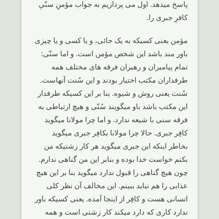
پاسخ میدهد. اول می پردازیم به جواب مؤمنِ سنّیِ
کافرِ جبری را.
مؤمن یعنی کسیکه به یک جائی، و یا کسی و یا چیزی
باور مند باشد این شخص مؤمن است. و اما سنّی:
تمام پیامبران و رهبران فرقه های مختلف همه
طرفداران مکتب اختیار بودند و این سُنت آنهاست.
سُنت یعنی روش و شیوه. بنا بر این کسیکه طرفدار
این مکتب باشد باو میگویند سُنّی و هیچ ارتباطی به
فرقه سنی با شیعه ندارد. و اما چرا مولانا میگوید
کافِر جبری. حالا چرا مولانا بکافِر جبری میگوید
بخاطر اینکه این جبری میگوید هر کار زشتیکه من
بکنم خواست خدا بوده و بنابر این من گناهی ندارم.
چون هیچ گناهی را قبول ندارد میگوید بنا بر این هیچ
عذابی را هم نباید ببینم. این مخالف آن نظر کلی
انسانی هست و کافِر از اینجا آمده. یعنی کسیکه باور
ندارد کاری که دارد میکند کار زشتی است و همه