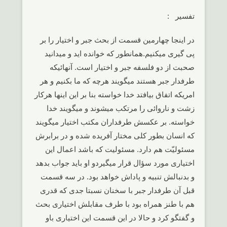
تفسیر :
در اینجا چهارمین قسمت از بحث جبر و اختیار را بر
پی گیری میکنیم.همانطور که خوانده اید و میدانید
صحبت از دو فلسفه جبر و اختیار است. آنهائیکه
طرفدار جبر هستند میگویند هرچه که ما بکنیم و هر
امریکه اتفاق بیافتد خدا خواسته بنا بر این اینها هرکار
زشت و ناروائی را مرتکب میشوند و میگویند خدا
خواسته. بر عکسش طرفداران مکتب اختیار میگویند
که انسان بطور کلی مختار آفریده شده و در برابرش
مسئولیّت هم دارد. مسئولیت که باشد اعمال این
اختیاری مورد سؤال قرار میگیردو او باید جواب بدهد
و بدنبالش تنبیه و پاداش خواهد بود. در سه قسمت
قبل آن طرفدار جبر با سخنان نسبتا جدی که قدری
هم با طنز همراه بود با طرف مقابلش اختیاری بحث
و گفتگو کرد و حالا در این قسمت این اختیاری باو