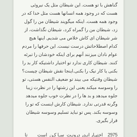
گناهش با تو هست. این شیطان مثل یک نیروئی
هست که در وجود همه انسانها هست مثل خدا که در
وجود همه هست. اینکه میگویند شیطان من را گول
زد، شیطان من را گمراه کرد، شیطان نگذاشت، از
شر شیطان ای کاش خلاص می شدیم, اینها هیچ
کدام اصطلاحاتش درست نیست. این حرفها را مردم
عوام نادان میزنند آنهم برای اینکه خودشان را تبرئه
کنند. شیطان کاری ندارد تو اختیار داشتیکه کار بد را
بکنی یا کار نیک را بکنی.اینجا نقش شیطان چیست؟
شیطان وقتیکه می بیند تو ضعیف النفس هستی، تو
را وسوسه میکند یعنی این زشتها را در نظرت زیبا
جلوه میدهد و بد ها را در نظرت خوب جلوه میدهد
وگرنه قدرتی ندارد. شیطان کارش اینست که تو را
وسوسه بکند. پس تو نباید تسلیم وسوسه شیطان
قرار بگیری.
2975 اختیـار انـدر درونـت سـا کـن است تا