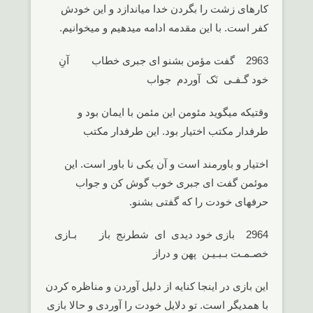
کارهای زشت را بگردن خدا میاندازد و این خودش
کفر است. با این مقدمه ادامه میدهیم و میخوانیم.
2963 گفت مؤمن بشنو ای جبری خطاب آنِ
خود گـفـی نَک آوردم جواب
وقتیکه میگوید مئومن این مئمن با ایمان بود و
طرفدار مکتب اختیار بود. این طرفدار مکتب
اختیار و باورمند است و آن یکی نا باور است. این
موئمن گفت ای جبری خوب گوش کن و جواب
حرفهای خودت را که گفتی بشنو.
2964 بازی خود دیدی ای شطرنج باز بـازی
خصـمـت بـبـیـن پهن و دراز
این بازی در اینجا کنایه از دلیل آوردن و مناظره کردن
با همدیگر است. تو دلایل خودت را آوردی و حالا بازی