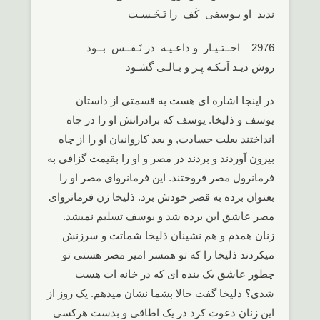
ندید او یـوسفی کَف را نَـخَـسـت
2976 اخــتـیـار و داعـیـه در نَـفــس بــود
روش دیـد آنـکـه پـر و بـالـی گشـود
در اینجا اشاره ای هست به قسمتی از داستان
یوسف و ذلیخا. یوسف که برادرانش او را در چاه
انداختند بعلت حسادت, و بعد کاروانیان او را از چاه
بیرون آوردند و بردند در مصر و او را بقیمت گزافی به
فرمانرول مصر فروختند. این فرمانروای مصر او را
بعنوان برده به قصر خودش برد. ذلیخا زن فرمانروای
مصر عاشق این برده شد و یوسف تسلیم نمیشد.
زنان همدم و هم نشینان ذلیخا شماتت و سرزنش
میکردند ذلیخا را که تو همسر امیر مصر هستی تو
چطور عاشق یک بنده ای که در خانه ات هست
شدی؟ ذلیخا گفت حالا بشما نشان میدهم. یک روز از
این زنان دعوت کرد در یک اطاقی و بدست هرکسی