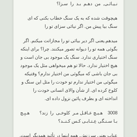
نـیـائـی, من دهـم بـد را سـزا؟
هیچوقت شده که به یک سنگ خطاب بکنی که ای
سنگ بیا پیش من. اگر نیائی سزای تو را
میدهم.یعنی اگر دیر بیائی تو را مجازاتت میکنم. اگر
بگوئی همه تو را دیوانه تصور میکنند. چرا؟ برای اینکه
سنگ اختیاری ندارد. سنگ یک موجود بی جان است و
هیچ اختیار ندارد. حالا تو هم میخواهی مثل یک موجود
بی جان باشی که میگوئی من اختیار ندارم؟ وقتیکه
میگوئی من اختیار ندارم تو خودت را مثل این سنگ و
کلوخ کرده ای. از شأن والای انسانی خودت را
انداخته ای و بطرف پائین نزول داده ای.
3008 هـیـچ عـاقـل مـر کلوخـی را زند؟ هـیِـچ
بـا سـنـگی عِـتـابـی کـس کـنــد؟
عناب یعنی سرزنش. همه اینها در تأئید همدیگر است.