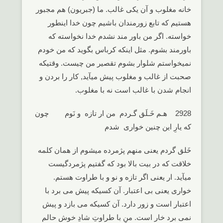
خانه مغلوب و آن یکی غالب. ما (جبریون) هم مجبور
هستیم که تابع زورمندان باشیم چون خدا اینطور
خواسته. اگر من باور مند نشدم خدا نخواسته که
باورمند بشوم. مثل اینکه کرباس بگوید که من خودم
نمیخواستم شلوار بشوم تقصیر من چیست. وقتیکه
صحبت از غالب و مغلوب پیش میآید, کار را بردن و
انجام شدن با غالب است نه با مغلوب.
2928 هـم خَـلَق گـردم من ار تازه و نَوم چون
که یارِ این چنین خواری شدم
خَلق گردم یعنی منهم پژمرده میشوم از همان کلمه
خلاقت که در بیت بالا بود که گفتیم پژمردگیست
میآید. ار یعنی اگر تازه و نو و با طراوت هستم.
خواری یعنی بی اعتبار. آن کسیکه پیش می برد با
اعتبار است و زور دارد. آن کسیکه می بازد و پیش
نمی برد خار است. منِ با طراوتِ شادِ خوش حالم