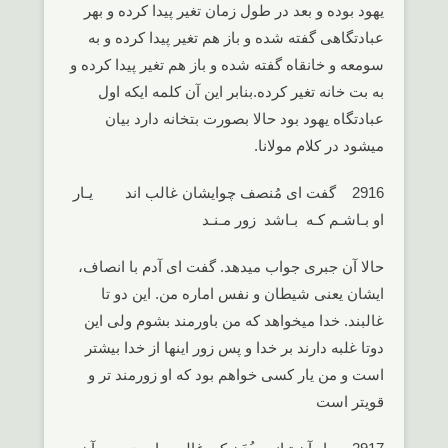
یهود بوده و بعد در طول زمان تغیر پیدا کرده و بهر
عبادتگاهی گفته شده و باز هم تغیر پیدا کرده و به
سومعه و خانقاه گفته شده و باز هم تغیر پیدا کرده و
به بت خانه تغیر کرده.بنابر این آن کلمه ایکه اول
عبادتگاه یهود بود حالا بصورت بتخانه دارد بیان
میشود در کلام مولانا.
2916 گفت ای مُنصف چوایشان غالب اند یـار
او بـاشـم کـه بـاشد زور مـنـد
حالا آن جبری جواب میدهد. گفت ای آدم با انصاف،
ایشان یعنی شیطان و نفس اماره من. این دو تا
غالبند. خدا میخواهد که من باورمند بشوم ولی این
دوتا غلبه دارند بر خدا و پس زور اینها از خدا بیشتر
است و من یار کسی خواهم بود که او زورمند تر و
قویتر است