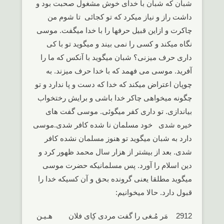
شبان که شبان با خدای خوش مشغول صحبت بود و
داشت راز و نیاز میکرد که تو کجائی تا شوم من
چاکرت و ازاین قبیل حرفها را با خدا میگفت. موسی
نگاه میکند و کسی را نمی بیند و میگوید تو با کی
داری حرف میزنی؟ شبان میگوید با آنکس که ما را
آفرید. موسی می فهمد که با خدا حرف میزند. به
چوپان اعتراض میکند که خدا که دست و پا ندارد و تو
چگونه میخواهی چاکر خدا باشی و برایش رختخواب
بیاندازی. تو داری کفر میگوئی. موسی گفت های
خیره شدی خود مسلمان نا شده کافر شدی.موسی
دارد به شبان میگوید تو هنوز مسلمان نشده کافر
شدی. بعد از بیشتر از هزار سال محمد ظهور کرد و
دین اسلام را آورد. پس مسلمانیکه حضرت موسی
میگوید مطلقا یعنی گرونده بحق و آن کسیکه خدا را
قبول دارد. حالا میخوانیم:
2912 مَر مُـغی را گفت مردی کِای فلان هـیـن