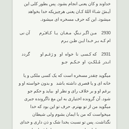
خداوند و کان یعنی انجام بشود. پس بطور کلی این
اَیـشَ شـاءَ اللهُ کـان یعنی هرچیزیکه خدا بخواهد
میشود. این که حرف مسخره ای میشود.
2930 مـن اگـر نـنگِ مـغـان یـا کـافـَرم آن نی
ام کـه بـر خـدا ایـن ظـن بـرم
2931 که کـسی نا خواه او و رَغـم او گردد
انـدر مُـلکـتِ او حـکـم جـو
میگوید چقدر مسخره است که یک کسی ملکی و یا
خانه ای و یا قصری داشته باشد و بدون خواسته او و
برغم او و بر خلاف رای و نظر او بیاید و حکم جو
شود. آن گرونده اختیاری به این مغ ناگرونده جبری
میگوید من از تو بهترم. حرف تو این بود که خدا
میخواست که من با ایمان بشوم ولی شیطان
نگذاشت. پس تو نسبت بخدا شک و ذن داری و خدای