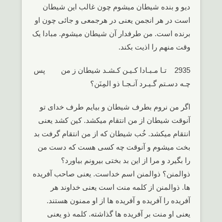
دیو و بنده شیطان میشوم چون غالب این شیطان
است در هر انجمن یعنی در هرجمعی و جائی چون او
برنده است. من طرفدار آن شیطان میشوم. مبادا یک
وقت منهم را اذیت بکند.
2935 تـا مـبـادا کـیـن کـشـد شیطان ز من پس
چـه دسـتم گـیـرد آنـجـا ذو المِنَن؟
اگر من نروم بطرف شیطان و بیایم طرف خدای تو
آنوقت شیطان از من انتقام میکشد. کین کشد یعنی
انتقام میکشد. خُب شیطان که از من انتقام گرفت بد
بخت میشوم و آنوقت چه کسی هست که دست من
را بگیرد و مرا از این بد بختی بیرونم بیاورد؟
ذوالمنن؟ ذوالمنن اسم خداست. یعنی صاحب آفریده
ها. ذوالمنن از کلمه منت است یعنی خداوند هر
آفریده را آفریده و آفریده ها از او ممنون هستند.
یعنی او منت بر آفریده ها گذاشته. کلمه ذو یعنی