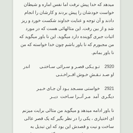
میدهد که خدا پیش نرفت اما نفس اماره و شیطان
خواست خودشان را پیش بردند و کارشان را انجام
دادند و آن توجه و عنایت خداوند شکست خورد و ریز
شد و از بین رفت. این مثالهائی هست که در مورد
اثبات جبری گوینده دارد میگوید. این نا باور میگوید که
من مجبورم که نا باور باشم چون خدا خواسته که من
نا باور بمانم.
2920 تـو یـکی قصـر و سـرائی سـاختـی اندر
او صـد نـقـشِ خـوش افــراخـتـی
2921 خواستی مسـجد بـود آن جـای خـیـر
دیگـری آمد مـر آنــرا سـاخت دیــر
نا باور ادامه میدهد و میگوید من مثالی برایت میزنم
ای اختیاری ، یکی را در نظر بگیر که یک قصر عالی
ساخت و نیت و قصدش این بود که این تبدیل به