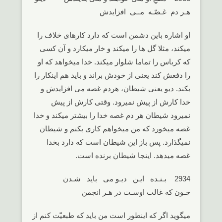
هـر دم غـصّـه مــی افزایدش
او اشاره باین دشمن است که دارد کارهای خلاف را
میکند، مثلا گل ها را میکند و خار میکارد و آن کسی
که کرباس را تماما شلوار میکند. خدا میخواهد که او
را دفعش کند یعنی از خودش براند و باید هم اینکار را
بکند. دیو یعنی شیطان، هردم غصه می افزایدش و
خدا کارش از پیش نمیرود. وقتی کارش از پیش
نمیرود شیطان هر دم غصه خدا را بیشتر میکند و خدا
غصه میخورد که من میخواهم کاری بکنم و شیطان
نمیگذارد. پس باز این شیطان است که دارد بخدا
غصه میدهد. اینجا شیطان برنده است.
2934 بـنـده ایـن دیـو می باید شـدن
چـون که غالب اوسـت در هـر انجمن
میگوید اگر که اینطور است من باید که طبعیّت کنم از