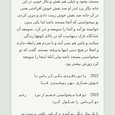
مسجد بشود و خیلی هم نقش و نگار خوبی در این
خانه بکار برد اندر او صد نقش خوش افراختی یعنی
در آن خانه صد نقش خوش زینت دادی و مزین کردی.
تو میخواستی که آنجا مسجد باشد اما یکی بدون
خواسته تو آمد و آنجا را سومعه و دَیر کرد. سومعه آن
عبادگاه تارک دینهاست که در بالای کوهها زندگی
میکنند و پائین هم نمی آیند و با مردم هم رابطه ندارند
و اصلا در هیچ دینی اینها پذیرفته نیستند. گفت که تو
میخواستی مسجد باشد ولی آنکه اینجا را سومعه
کرد زورش بیشتر بود.
2922 یـا تـو بـافـیـدی یـکـی کـر بـاس تـا
خـوش بسـازی بـهـر پـوشـیـدن قــبـا
2923 تـو قـبا مـیخواستی خـصـم از نبرد رغـم
تـو کـربـاس را شــلـوار کــرد
یا یک مثل دیگر. تو آمدی و کرباس بافتی و نیتت تو