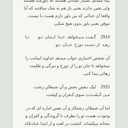
پیدا میکنم. بسیار کسانی هستند که باورمند هستند
ولی یقین ندارند یعنی باز هم به شک میافتند که آیا
واقعا آن خدائی که من باور دارم هست یا نیست.
موقن یعنی باور بدون هیچ شکی.
2914 گـفـت مـیـخواهد خـدا ایـمان تـو تـا
رهـد از دسـت دوزخ جــان تـو
آن شخص اختیاری جواب میدهد خداوند ایمانت را
میخواهد تا جان تو را از دوزخ و تیرگی و ظلمت
رهائی پیدا کنی.
2915 لیک نـفسِ نحس و آن شیطانِ زشت
مـی کَـشَنـدت سوی کـفران و کِنِشت
اما آن شیطان زشتکار و آن نفس اماره ای که در
وجودت هست تو را بطرف نا گروندگی و کفران و
بتخانه میکشاند. کنشت در لغت و از ابتدا عبادتکاه