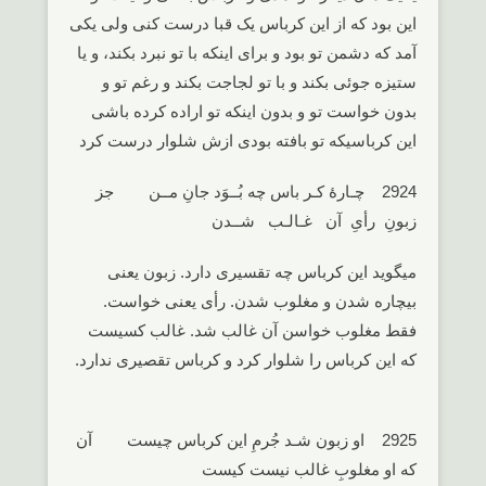
این بود که از این کرباس یک قبا درست کنی ولی یکی
آمد که دشمن تو بود و برای اینکه با تو نبرد بکند، و یا
ستیزه جوئی بکند و با تو لجاجت بکند و رغم تو و
بدون خواست تو و بدون اینکه تو اراده کرده باشی
این کرباسیکه تو بافته بودی ازش شلوار درست کرد
2924 چـارۀ کـر باس چه بُــوَد جانِ مــن جز
زبونِ رأیِ آن غـالـب شــدن
میگوید این کرباس چه تقسیری دارد. زبون یعنی
بیچاره شدن و مغلوب شدن. رأی یعنی خواست.
فقط مغلوب خواسن آن غالب شد. غالب کسیست
که این کرباس را شلوار کرد و کرباس تقصیری ندارد.
2925 او زبون شـد جُرمِ این کرباس چیست آن
که او مغلوبِ غالب نیست کیست