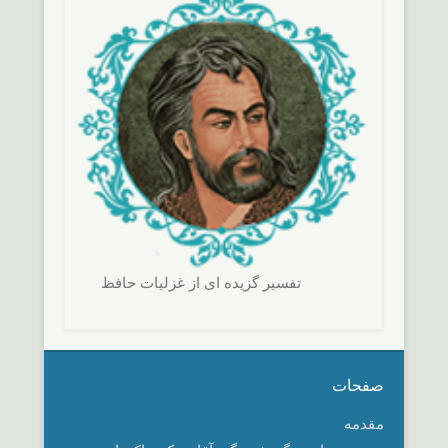
تفسير گزيده ای از غزليات حافظ
صفحات
مقدمه