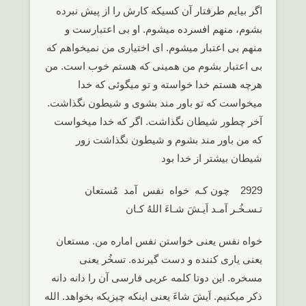
اگر بیایم طرفتار آن کسیکه کارش را از پیش نبرده
بشوم، منهم افسرده میشوم. او بی اعتبارست و
منهم بی اعتبار میشوم. ای اختیاری من نمیخواهم که
بی اعتبار بشوم من همینی که هستم خوب است. من
هرچه هستم خدا خواسته و تو میگوئی که خدا
میخواست که تو باور مند بشوی و شیطون نگذاشت.
آخر چطور شیطان نگذاشت. اگر که خدا میخواست
که من باور مند بشوم و شیطون نگذاشت زور
شیطان بیشتر از خدا بود
2929 چون کـه خواه نفس آمد مُستعان
تـسـخُـر آمـد اَیـشَ شـاءَ اللهُ کـان
خواه نفس یعنی خواستن نفس اماره من. مستعان
یعنی یاری کننده و دست گیرنده. تسخُر یعنی
مسخره. این دوتا کلمه عربی فارسی آن را دانه دانه
ذکر میکنیم. اَیشَ شاءَ یعنی اینکه چیزیکه بخواهد. الله