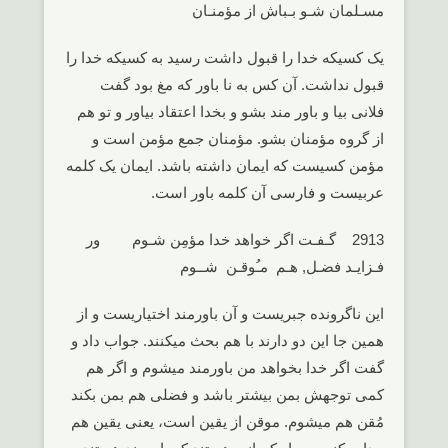
مسـلمان شـو بـباش از مؤمنـان
یک کسیکه خدا را قبول داشت رسید به کسیکه خدا را
قبول نداشت. آن کس به نا باور که مغ بود گفت
فلانی بیا و باور مند بشو و بخدا اعتقاد بیاور و تو هم
از گروه مؤمنان بشو. مؤمنان جمع مؤمن است و
مؤمن کسیست که ایمان داشته باشد. ایمان یک کلمه
عربیست و فارسی آن کلمه باور است.
2913 گـفـت اگر خواهد خدا مؤمِن شـوم ور
فـزایـد فضـل, هـم مـُوقـن شــوم
این ناگرونده جبریست و آن باورمند اختیاریست و از
همین جا این دو دارند با هم بحث میکنند. جواب داد و
گفت اگر خدا بخواهد من باورمند میشوم و اگر هم
کمی توجهش بمن بیشتر باشد و فضلی هم بمن بکند
مُقن هم میشوم. موقن از یقین است، یعنی یقین هم