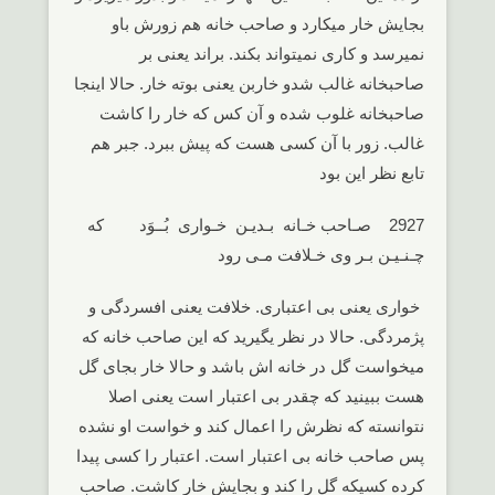
بجایش خار میکارد و صاحب خانه هم زورش باو
نمیرسد و کاری نمیتواند بکند. براند یعنی بر
صاحبخانه غالب شدو خاربن یعنی بوته خار. حالا اینجا
صاحبخانه غلوب شده و آن کس که خار را کاشت
غالب. زور با آن کسی هست که پیش ببرد. جبر هم
تابع نظر این بود
2927 صـاحب خـانه بـدیـن خـواری بُــوَد که
چـنـیـن بـر وی خـلافت مـی رود
خواری یعنی بی اعتباری. خلافت یعنی افسردگی و
پژمردگی. حالا در نظر یگیرید که این صاحب خانه که
میخواست گل در خانه اش باشد و حالا خار بجای گل
هست ببینید که چقدر بی اعتبار است یعنی اصلا
نتوانسته که نظرش را اعمال کند و خواست او نشده
پس صاحب خانه بی اعتبار است. اعتبار را کسی پیدا
کرده کسیکه گل را کند و بجایش خار کاشت. صاحب