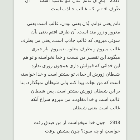
2917 یـارِ آن تـانم بـُدَن کـو غالـب است آن
طَرف افـتـم ,کـه غـالب جـاذب است
تانم یعنی توانم. بُدَن یعنی بودن. غالب است یعنی
مغرور و زور مند است. آن طرف افتم یعنی بآن
سوئی میروم. که غالب جاذب است. یعنی من بطرف
غالب میروم و بطرف مغلوب نمیروم. باز جبری
میگوید این تقصیر من نیست و خدا نخواسته و تو هم
این خدائی که قبولش داری همچون زوری ندارد.
شیطان زورش از خدای تو بیشتر است و خدا خواسته
است که من نجات پیدا کنم ولی شیطان نمیگذارد. بنا
بر این شیطان زورش بیشتر است، پس شیطان
غالب است و خدا مغلوب. من میروم سراغ آنکه
غالب است یعنی شیطان.
2918 چون خدا میخواست از من صِدقِ زفت
خواستِ او چه سود؟ چون پیشش نرفت