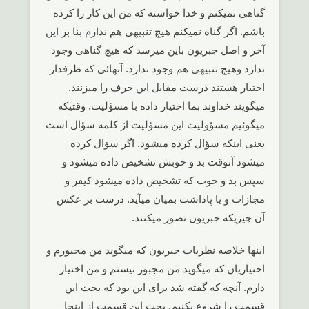
گناهی نمیکنم و خدا خواسته که من این کار را کرده
باشم. اگر گناه نمیکنم هیچ تنبیهی هم ندارم بنا بر این
آخر و اصل جبریون باین میرسد که هیچ گناهی وجود
ندارد وهیچ تنبیهی هم وجود ندارد. آنهائی که طرفدار
اختیار هستند درست مقابل این حرف را میزنند.
میگویند خداوند بما اختیار داده با مسؤلیت. وقتیکه
میگوئیم مسؤولیت این مسؤلیت از کلمه سؤال است
یعنی اینکه سؤال کرده میشود. اگر سؤال کرده
میشود آنوقت بد و خوبش تشخیص داده میشود و
سپس بد و خوب که تشخیص داده میشود کیفر و
مجازات و یا پاداشت بمیان میآید. درست بر عکس
آن چیزیکه جبریون تصور میکنند.
اینها خلاصه نظریات جبریون که میگوید من مجبورم و
اختیاریان که میگوید من مجبور نیستم و من اختیار
دارم. آنچه که گفته شد برای این بود که بحث این
قسمت را شروع بکنیم. بحث این قسمت از اینجا