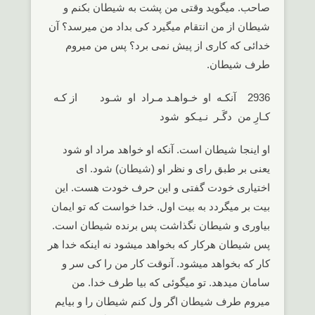
صاحب. میگوید وقتی من پشت به شیطان بکنم و
شیطان از من انتقام میگیرد کی بداد من میرسد؟ آن
خدائی که کاری از پیش نمی برد؟ پس من میروم
طرف شیطان.
2936 آنکـه او خـواهـد مـراد او شـود از کـه
کـارِ من دگَـر نـیـکو شود
او اینجا شیطان است. آنکه او خواهد مراد او شود
یعنی بر طبق رای و نظر او (شیطان) شود. ای
اختیاری خودت گفتی و این حرف خودت هست. این
بیت بر میگردد به بیت اول. خدا خواست که تو ایمان
بیاوری و شیطان نگذاشت پس برنده شیطان است.
پس شیطان هرکار که بخواهد میشود نه اینکه خدا هر
کار که بخواهد میشود. آنوقت کار من را کی سر و
سامان میدهد. تو میگوئی که بیا طرف خدا. من
میروم طرف شیطان اگر ول کنم شیطان را و بیایم