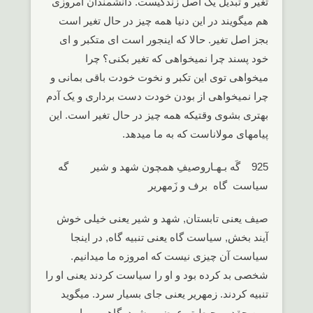
تغیر و تبدیل یک اصل زندگیست. دانشمندان امروزی
هم میگویند در این دنیا همه چیز در حال تغیر است
بجز اصل تغیر. حالا که اینجور است ای متکبر و ای
خود پسند چرا نمیخواهی که تغیر بکنی؟ چرا
میخواهی توی این تکبر و نخوت خودت باقی بمانی و
چرا نمیخواهی از بودن خودت دست برداری و یک آدم
بهتری بشوی وقتیکه همه چیز در حال تغیر است. این
پیامهای مولاناست که به ما میدهد.
925 گَه بـهـاروصیفِ همچون شهد و شیر گه
سیاست گاه برف و زَمهریر
صیف یعنی تابستان, شهد و شیر یعنی خیلی خوش
آیند بخش, سیاست گاه یعنی تنبیه گاه, در اینجا
سیاست آن چیزی نیست که امروزه ما میدانیم.
شخصی بد کرده بود و او را سیاست کردند یعنی او را
تنبیه کردند. زمهریر یعنی جای بسیار سرد. میگوید
ببین چقدر محیط تو عوض میشود..گاههی بهار،