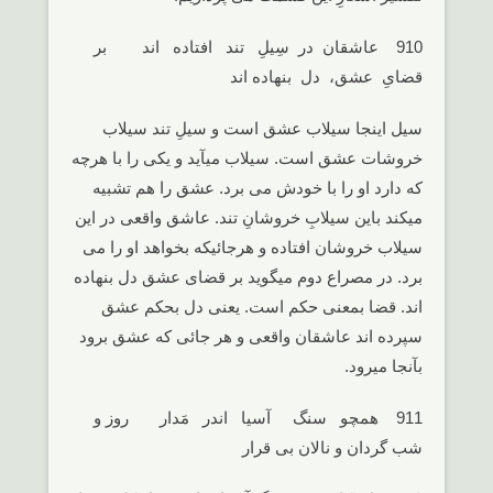
910 عاشقان در سِیلِ تند افتاده اند بر
قضایِ عشق، دل بنهاده اند
سیل اینجا سیلاب عشق است و سیلِ تند سیلاب
خروشات عشق است. سیلاب میآید و یکی را با هرچه
که دارد او را با خودش می برد. عشق را هم تشبیه
میکند باین سیلابِ خروشانِ تند. عاشق واقعی در این
سیلاب خروشان افتاده و هرجائیکه بخواهد او را می
برد. در مصراع دوم میگوید بر قضای عشق دل بنهاده
اند. قضا بمعنی حکم است. یعنی دل بحکم عشق
سپرده اند عاشقان واقعی و هر جائی که عشق برود
بآنجا میرود.
911 همچو سنگ آسیا اندر مَدار روز و
شب گردان و نالان بی قرار