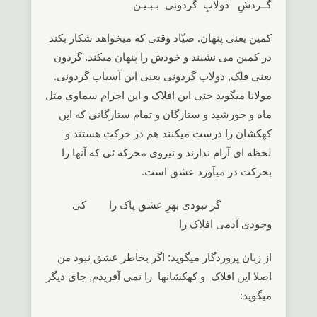
گــردشِ دولابِ گردونی بـبـیـن
کمین یعنی پنهان. صیّاد وقتی که میخواهد شکار بکند
در کمین می نشیند و خودش را پنهان میکند. گردون
یعنی فلک, دولاب گردونی یعنی این آسیاب گردونی.
مولانا میگوید حتی این افلاک و این اجرام سماوی مثل
ماه و خورشید و ستارگان و تمام ستارگانی که این
کهکشان را درست میکنند هم در حرکت هستند و
لحظه ای آرام ندارند و نیروی محرکه ئی که آنها را
بحرکت در میآورد عشق است.
گر نبودی بهرِ عشق پاک را کی
وجودی آدمی افلاک را
از زبان پروردگار میگوید: اگر بخاطر عشق نبود من
اصلا این افلاک و کهکشانها را نمی آفریدم, جای دیگر
میگوید: