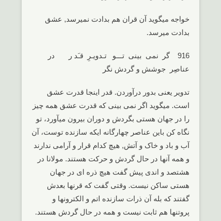
خواجه میگوید آن قران هم بدادت نمیرسد, عشق
بدادت میرسد.
916 گر نمی بینی تـــو تـدویـرِ قـَد ر در
عناصِر جوشش و گردش نگر
تدویر یعنی بدور درآوردن. قدر اینجا قدرت عشق
است. میگوید اگر نمی بینی که قدرت عشق همه چیز
را در جهان هستی بگردش و دوران بیرون میآورد، تو
نگاه کن باین عناصر چهارگانه ایکه سازنده توست، آن
آب و باد و خاک و آتش, هیچ کدام قرار و آرامی ندارند
و همه آنها در حال گردش و حرکت هستند. مولانا در
هشتصد و اندی پیش گفت هیچ ذره ای در جهان
هستی ساکن نیست. وقتی گفت که قرنها بعدش
گفتند که بله آن ذرات سازنده اتم و الکترونها و
پروتنها هم ثابت نیست و همه در حال گردش هستند.