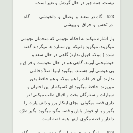
نیست. همه چیز در حال گردش و تغیر است.
923 گاه در سعـد و وصال و دلخوشی گاه
در نَحس و فراق و بیهشی
باز اشاره میکند به احکام نجومی که منجمان نجومی
میگویند. میگوید وقتیکه این ستاره ها میگردند گفته
شده ( مولانا قبول ندارد) گاهی در حال سعد و
خوشبختی آورند. گاهی هم در حال نحوست و فراق و
بی هوشی آور هستند. میگوید اینها اصلاً دخالتی
ندارند. آن خرافات را هم مولانا و هم حافظ بدور
میریزند. حافظ میگوید ای کسیکه از این اختران و
سیارات و ستارگان بخت و اقبال طلب میکنی! تو
داری قصه میگوئی. بجای اینکار برو و ذلف یارت را
بگیر و با او خوش باش و قصه مگو. میگوید: بگیر طرّه
دلدار و قصه مگوی. اینها همه قصه است.
924 ماه گردون چون دراین گردیدن است گاه