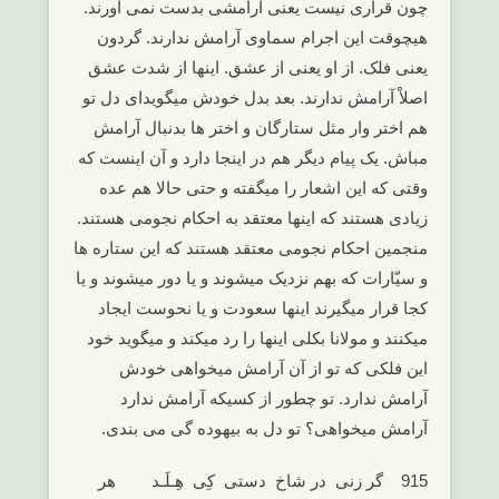
چون قراری نیست یعنی آرامشی بدست نمی آورند.
هیچوقت این اجرام سماوی آرامش ندارند. گردون
یعنی فلک. از او یعنی از عشق. اینها از شدت عشق
اصلاْ آرامش ندارند. بعد بدل خودش میگوید‌ای دل تو
هم اختر وار مثل ستارگان و اختر ها بدنبال آرامش
مباش. یک پیام دیگر هم در اینجا دارد و آن اینست که
وقتی که این اشعار را میگفته و حتی حالا هم عده
زیادی هستند که اینها معتقد به احکام نجومی هستند.
منجمین احکام نجومی معتقد هستند که این ستاره ها
و سیّارات که بهم نزدیک میشوند و یا دور میشوند و یا
کجا قرار میگیرند اینها سعودت و یا نحوست ایجاد
میکنند و مولانا بکلی اینها را رد میکند و میگوید خود
این فلکی که تو از آن آرامش میخواهی خودش
آرامش ندارد. تو چطور از کسیکه آرامش ندارد
آرامش میخواهی؟ تو دل به بیهوده گی می بندی.
915 گر زنی در شاخ دستی کِی هِـلَـد هر