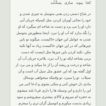
کجا پیوند سازی بِسکُـلَـد
در شاخ دستی زدن یعنی متوسل به چیزی شدن و
خود را بجائی آویزان کردن, مثل کسیکه جریان آبی
دارد او را می برد و دست به شاخه ای میگیرد که او
را نگه بدارد که آب او را نبرد. اینجا منظورش متوسل
شدن به عوامل این جهان خاکیست. میگوید تو باین
چیزهائی که در این جهان خاکیست زیاد به آنها تکیه
مکن. تکیه کردن باین چیزها مثل اینست که دست
بزنی بشاخه ایکه تو را آب نبرد. بلاخره جریان آب آن
شاخه و درخت و ریشه آن را از جا میکند و می برد. از
اول گفته بود که این عشق مثل سیل آب است و آن
سیلاب تو را میبرد. تو وقتیکه میخواهی بوسائل
مادی دل خوش کنی و متکی بشوی و ادعا کنی من
این را دارم و این وسیله ها را دارم, فردا بلند میشوم
به حجره ام میروم و کالای بیشتری میفروشم و سود
زیادی بدست میآورم و اتومبیل گران تری را میخرم.