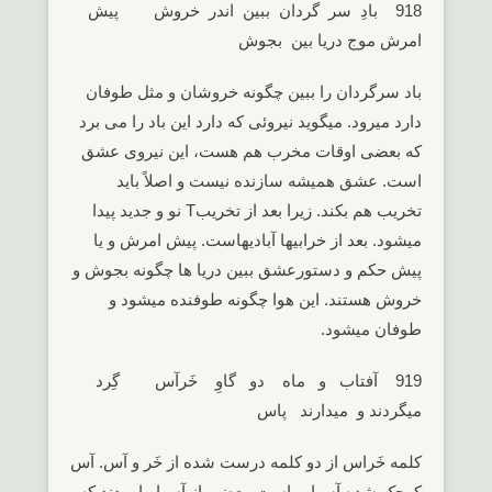
918 بادِ سر گردان ببین اندر خروش پیش
امرش موج دریا بین بجوش
باد سرگردان را ببین چگونه خروشان و مثل طوفان
دارد میرود. میگوید نیروئی که دارد این باد را می برد
که بعضی اوقات مخرب هم هست، این نیروی عشق
است. عشق همیشه سازنده نیست و اصلاً باید
تخریب هم بکند. زیرا بعد از تخریبT نو و جدید پیدا
میشود. بعد از خرابیها آبادیهاست. پیش امرش و یا
پیش حکم و دستورعشق ببین دریا ها چگونه بجوش و
خروش هستند. این هوا چگونه طوفنده میشود و
طوفان میشود.
919 آفتاب و ماه دو گاوِ خَرآس گِرد
میگردند و میدارند پاس
کلمه خَراس از دو کلمه درست شده از خَر و آس. آس
کوچک شده آسیاب است. بعضی از آسیابها بودند که