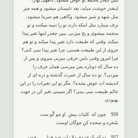
اینقدر خوشت میاید، بعد تابستان میشود و همه چیز
مثل شهد و شیر میشود. وگاهی هم سرما میشود،
برف میبارد مثل اینکه دارند تو را تنبیه میکنند و تو
منجمد میشوی و یخ میزنی. ببین چقدر اینها تغیر پیدا
میکند. وقتی که طبیعت دارد تغیر پیدا میکند و تو هم
جزوی از این طبیعت هستی, چرا تغیر پیدا نمی کنی؟
چرا امروز وقتی بامن حرفی میزنی میروی و پس از
ده سال که دوباره بمن میرسی همان حرف را
میزنی؟. تو ده سال از عمرت گذشته و ذره ای از
اندیشه ات عوض نشده؟. مگر تو این تغیرات را در این
عالم طبیعت نمی بینی؟ اگر میبینی تغیر کن در جهت
بهبودی.
926 چون که کلیات پیشِ او چو گُو ست
سُخره و سجده کنِ چوگان اوست
927 تو که یک جزوی دلا زاین صد هزار چون