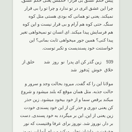
پیش حکم عشق بی قرار؟ حکمش یعنی حکم عشق,
چرا این عشق اثری در تو ندارد و چرا تو را بی قرار
نمیکند. یعنی تو همانی که بودی هستی مثل کوه
سنگ. حتی کوه هم آرام و بی قرار نیست و این کوه
هم فرسایش پیدا میکند. ای انسان تو نمیخواهی تغیر
پیدا کنی؟ همین جور میخواهی ثابت بمانی؟ این
خواستنت خود پسندیست و تکبر توست.
939 زین گذر کن ای پدر! نو روز شد خلق از
خلاق خوش پَدفوز شد
مولانا این را که گفت, میرود بحالت وجد و سرور و
حالت جذبه. مثل همان موقع که بلند میشود و شروع
میکند برقص سما و از خود بیخود میشود. زین حذر
کن یعنی دوری و حذر کن از این خود پسندی خودت
زین یعنی از این, این بر میگردد به خود پسندی, دست
بر دار, نوروز شد. نوروز برای عرفا وقتیست که نور
حقیقت در دلشان تجلی میکند و برای آنها این نوروز