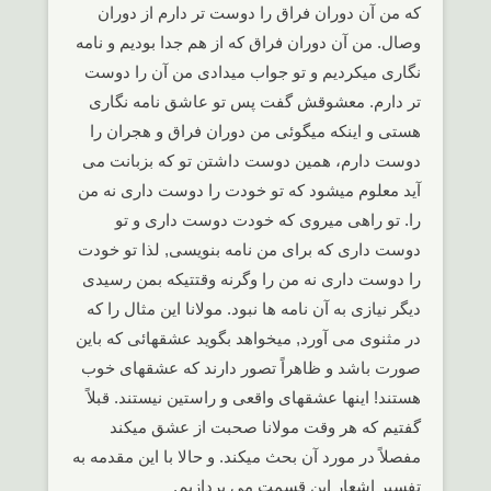
که من آن دوران فراق را دوست تر دارم از دوران
وصال. من آن دوران فراق که از هم جدا بودیم و نامه
نگاری میکردیم و تو جواب میدادی من آن را دوست
تر دارم. معشوقش گفت پس تو عاشق نامه نگاری
هستی و اینکه میگوئی من دوران فراق و هجران را
دوست دارم، همین دوست داشتن تو که بزبانت می
آید معلوم میشود که تو خودت را دوست داری نه من
را. تو راهی میروی که خودت دوست داری و تو
دوست داری که برای من نامه بنویسی, لذا تو خودت
را دوست داری نه من را وگرنه وقتتیکه بمن رسیدی
دیگر نیازی به آن نامه ها نبود. مولانا این مثال را که
در مثنوی می آورد, میخواهد بگوید عشقهائی که باین
صورت باشد و ظاهراً تصور دارند که عشقهای خوب
هستند! اینها عشقهای واقعی و راستین نیستند. قبلاً
گفتیم که هر وقت مولانا صحبت از عشق میکند
مفصلاً در مورد آن بحث میکند. و حالا با این مقدمه به
تفسیر اشعارِ این قسمت می پردازیم.