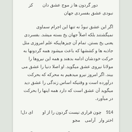
دور گردون ها ز موج عشق دان کز
نبودی عشق بفسردی جهان
اگر این عشق نبودُ نه تنها این اجرام سماوی
نمیگشتند بلکه اصلاْ جهان یخ بسته میشد. بفسردی
یعنی یخ بستن. تمام آن چیزهاپیکه علم امروزی مثل
جاذبه ها و کششها که باعث میشود همه گردونها به
حرکت خودشان ادامه بدهند و همه این نیروها را
مولانا نیروی عشق میگوید. او اصلا دنیا را عشق می
بیند. اگر امروز نیرو میدهیم به محرکه که بحرکت
درآورده است و وقتیکه اساس زندگی را عشق دید
میگوید آن عشق است که دارد همه اینها را بحرکت
در میآورد.
914 چون قراری نیست گردون را از او ای دل!
اختر وار آرامی مجو