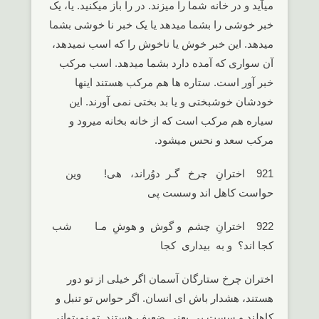
میآید و در خانه شما را میزند. در را باز میکنید. يا، یک
خبر خوشی را بشما میدهد یا یک خبر نا خوشی بشما
میدهد. این خبر خوش یا ناخوش را که اسب نمیدهد،
آن سواری که آمده دارد بشما میدهد. اسب مرکب
خبر آور است. ستاره ها هم مرکب هستند اینها
خودشان خوشبختی و یا بد بختی نمی آورند. این
سیاره هم مرکب است که از خانه بخانه میرود و
مرکب سعد و نحس میشود.
921 اخترانِ چرخ گـر دوُراند، هی! وین
حواست کاهل اند وسست پی
922 اخترانِ چشم و گوش و هوشِ مـا شب
کجا اند؟ و به بیداری کجا
اختران چرخ ستارگان آسمان اگر خیلی از تو دور
هستند، هشدار باش ای انسان. اگر حواس تو تنبل و
کاهلند و سست پی یعنی ضعیف هستند. تو نمیتوانی