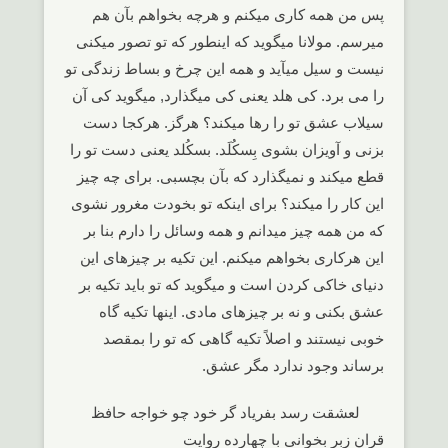
پس من همه کاری میکنم و هرچه بخواهم بآن هم
میرسم. مولانا میگوید که اینطور که تو تصور میکنی
نیست و سیل میآید و همه این چرخ و بساط زندگی تو
را می برد. کی هلد یعنی کی میگذارد, میگوید کی آن
سیلاب عشق تو را رها میکند؟ هرگز. هرکجا دست
بزنی و آویزان بشوی بِسکُلَد. بسکُلد یعنی دست تو را
قطع میکند و نمیگذارد که بآن بچسبی. برای چه چیز
این کار را میکند؟ برای اینکه تو بخودت مغرور نشوی
که من همه چیز میدانم و همه وسائل را دارم بنا بر
این هرکاری بخواهم میکنم. این تکیه بر چیزهای این
دنیای خاکی کردن است و میگوید که تو باید تکیه بر
عشق بکنی و نه بر چیزهای مادی. اینها تکیه گاه
خوبی نیستند و اصلاً تکیه گاهی که تو را بمقصد
برساند وجود ندارد مگر عشق.
لعشقت رسد بفریاد گر خود چو خواجه حافظ
قران زبر بخوانی با چهارده روایت