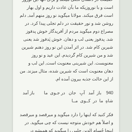
است و با نوروزیکه ما بآن عادت داریم و اول بهار
است فرق میکند. مولانا میگوید نو روز منهم آمد, دلم
روشن شد و نور حقیقت در دلم تجلی پیدا کرد. در
مصراع دوم میگوید مردم از آفریدگار خوش پدفوز
شد. پدفوز یعنی لب و دهان. خوش پَدفوز شد یعنی
شیرین کام شد. در اثر آمدن این نو روز دهنم شیرین
شد و من شیرین کام گردیدم. این عید و نو روز
معنویست. این شیرینی معنویت است, این لب و
دهان معنویت است که شیرین شده، مثال میزند. من
از این حالت جذبه بیرون آمده ام.
940 باز آمد آبِ جان در جـوی ما باز آمد
شاهِ ما در کــوی مــا
فکر کنید که اینها را دارد میگوید و میرقصد و میرقصد
و اصلاً هم خودش متوجه نیست که چی میگوید. در
اینجا حُسام الدین چلپی را میگوید که همیشه در