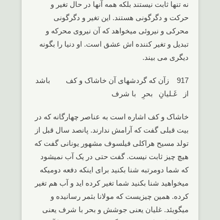
نه تنها ثابت نیستند بلکه همه آنها در حال تغیر و
حرکت و دگرگونی هستند. این تغیر و دگرگونی
محرکی و نیروئی میخواهد که آن نیروی محرکه و
تبدیل و تغیر کننده اش عشق است. او دنیا را بگونه
دیگری می بیند.
917 زآن که گردشهای آن خاشاک و کف باشد
از غَـلیانِ بحرِ با شرف
خاشاک و کف اشاره است به عناصر چهارگانه که در
بیت قبلی گفت که آرامش ندارند. پانصد سال قبل از
تولد مسیح هراکلی فیلسوف مشهور یونانی گفت که
هیچ چیز ثابت نیست. گفت حتی در یک آب نمیشود
که شما دومرتبه شنا بکنید برای اینکه دفعه دومیکه
میخواهید شنا بکنید شما تغیر کرده اید و آب هم تغیر
کرده. همین چیزیست که مولانا بثمر رسانیده و
میگویئد. غلیان یعنی جوشش و بحر با شرف یعنی