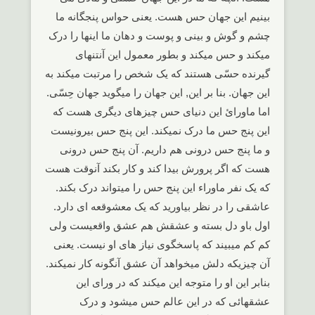
بینیم این جهان حس هست. یعنی حواس پنجگانه ما
چشم و گوش و بینی و پوست و دهان ما اینها را درک
میکند و حس میکند و بطور معمول این آنتنهای
گیرنده حسّی هستند که یک شخص را مرتبت میکند به
این جهان. بنا بر این, این جهان را میگوید جهان حِسّی.
اما ماورائ این دنیای حس چیزهای دیگری هست که
این پنج حس ما درک نمیکند. این پنج حس بیرونیست
و ما پنج حس درونی هم داریم. آن پنج حس درونی
هست که اگر پرورش بیدا کند و کار بکند آنوقت هست
که یک نفر ماوراء این پنج حس را میتواند درک بکند.
عاشقی را در نظر بیاورید که یک معشوقعه ای دارد.
اول باو دل بسته و عشقش هم عشق واقعیست ولی
کم کم میبیند که پاسخگوی نیاز های او نیست. یعنی
آن چیزیکه دلش میخواهد آن عشق آنگونه کار نمیکند.
بنابر این او را متوجه این میکند که در ورای این
عشقهائی که در این عالم حس میشود و درک