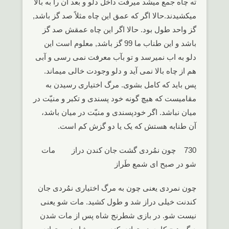
ته چاه جمع میشد میرفت داخل دلو و بعد آن را به بالا
میکشیدند.حالا اگر که عمق این چاه مثلاً صد گز باشد,
گز واحد طول بود. حالا اگر این چاه عمقش صد گز
باشد و این طناب ما 99 گز باشد, معلوم است این
دلو به اب نمیرسد و تو بآب معرفت نمی رسی و آبی
هم از چاه بالا نمی آید و دلو وجودت خالی میماند.
پس باید که کامل بشوی. مرگ اختیاری رسیدن به
مقامیست که هیچ گونه خود پسندی و تکبر و منیّت در
میان نباشد. اگر خودپسندی و منیّت در میان باشد،
آن طنابه هستش که یک یا دو گزش کم است.
730 چون نمُردی گشت جان کندن دراز مات
شو در صبح ای شمع طَراز
چون نمردی یعنی چون به مرگ اختیاری نمُردی جان
کندنت خیلی دراز شد و طول کشید. مات شو یعنی
نیست شو. در بازی شطرنج شاه پس از مات شدن