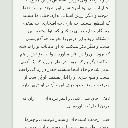
بحال انسانی بود آموخته، از این به بعد میشود فقط
آموخته و دیگر ارزش انسانی ندارد. خیلی ها هستند
که اینطور هستند. چه نازی, چه افتخاری, چه تفخری,
چه نگاه حقارت باری بدیگری که نتوانسته به این
دانشکاه برود و این درس را بخواند. چه آدم پستی
هست و دیگر فکر نمیکنیم که او امکانات تو را نداشته
که برود. این را در نظر نمیآورد. جواب سؤالش را هم
دو کلمه بگوئیم که برود. در نظر بیاورید که یک آدمی
تبدیل شده و حالا اینجا نشسته چقدر در زندگی راحت
هست و هیچ چیزی او را آذار نمیدهد. او پُر است از
معرفت و معنویت و حرف این و آن در او اثری ندارد
723 جان بسی کندی و انـدر پـرده ای زآن که
مردن اصل بُد، ناورده ای
خیلی زحمت کشیده ای و بسیار کوشیدی و چیزها
آموخنی ولی هنوز در حجاب هستی و اندر پرده ای.