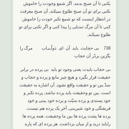
بکنی تا آن صبح بدمد. اگر شمع وجودت را خاموش
نکنی برای تو آن صبح طلوع نمیکند. آن صبح معرفت
در انتظار اینست که تو شمع تکبر خودت را خاموش
کنی تا آن مرگ تبدیلی را پیدا کنی و اگر نکنی برای تو
طلوع نمیکند.
738 بی حجابت باید آن ای ذولُـبـاب مرگ را
بگزین بردّر آن حجاب
بی حجاب بایدت یعنی وجود تو باید بی پرده در برابر
حقیقت قرار بگیرد و هیچ چیز مانع و پرده و حجاب و
سدّ بین تو و حقیقت واقع نشود. آن اشاره به حقیقت
است. بین تو وحقیقت باید پرده نباشد, پرده تکبر و
خود پسندی و پرده منیّت و پرده خود بینی و خود
فریفتگی و خود شیرینی, آخر یک پرده هم نیست,
پرده ها پشت پرده ها بین ما وحقیقت. همه پرده ها
راباید درید و از میان برداشت. هر پرده ای که پاره