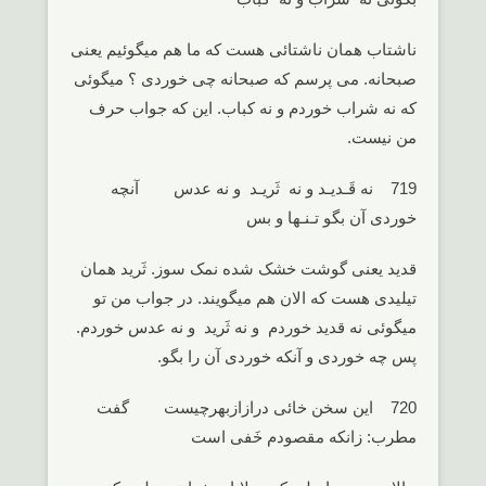
ناشتاب همان ناشتائی هست که ما هم میگوئیم یعنی
صبحانه. می پرسم که صبحانه چی خوردی ؟ میگوئی
که نه شراب خوردم و نه کباب. این که جواب حرف
من نیست.
719 نه قَـدیـد و نه ثَریـد و نه عدس آنچه
خوردی آن بگو تـنـها و بس
قدید یعنی گوشت خشک شده نمک سوز. ثَرید همان
تیلیدی هست که الان هم میگویند. در جواب من تو
میگوئی نه قدید خوردم و نه ثَرید و نه عدس خوردم.
پس چه خوردی و آنکه خوردی آن را بگو.
720 این سخن خائی درازازبهرچیست گفت
مطرب: زانکه مقصودم خَفی است