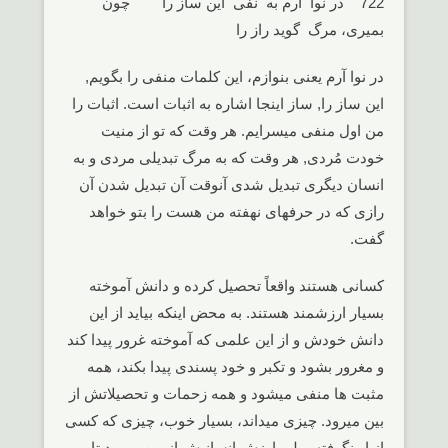
722 در نوا آرم به نفی این ساز را چون
بمیری، مرگ گوید راز را
در نوا آرم یعنی بنوازم، این کلمات منفی را بگویم,
این ساز را, ساز اینجا اشاره به اثبات است. اثبات را
من اول منفی میسرایم. هر وقت که تو از منیت
خودت مُردی, هر وقت که به مرگ تبدیلی مردی و به
انسان دیگری تبدیل شدی آنوقت آن تبدیل شدن آن
رازی که در حرفهای نهفته من هست را بتو خواهد
گفت.
کسانی هستند واقعاً تحصیل کرده و دانش آموخته
بسیار ارزشمند هستند. به محض اینکه بیاید از این
دانش خودش و از این علمی که آموخته غرور پیدا کند
و مغرور بشود و تکبر و خود پسندی پیدا بکند، همه
مثبت ها منفی میشود و همه زحمات و تحصیلاتش از
بین میرود. چیزی میداند، بسیار خوب، چیزی که کسی
از او نگرفته، ولی ارزش انسانیش از بین میرود تا