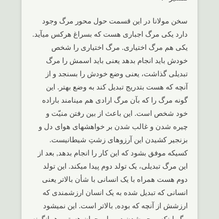
سخن مولانا در این قسمت حول محور مرگ وجود
دارد یکی مرگ اجباری هست که بسراغ هرکس میآید.
یکی هم مرگ اختیاری. مرگ اختیاری را شخص
خودش باید انجام بدهد یعنی باید اسمش را مرگ
تبدیلی گذاشت، یعنی وضع خودش را بسنجد و از
آنچه که هست بتدریج تبدیل کند به وضع بهتر. این
گونه مرگ را که بآن مرگ ارادی هم مینامند باراده
خود شخص است. این باعث از بین رفتن منیّت و
چیره شدن و غالب شدن بر خواهشهای هوای دل و
بزنجیر کشیدن این آرزوهای زشتِ شیطانیست.
کسیکه موفق بشود که این کار را انجام بدهد, بعد از
این مرگ تبدیلی، یک تولد دوم پیدا میکند. این تولد
دوم هست همراه با یک انسانی با شأن بالاتر یعنی
انسانی که تبدیل شده به یک انسان ارزشمندی که
ارزشش از آنچه که بوده, بالاتر است. این نمیشود
مگر اینکه، محو شدن در برابر جهان هستی, همانگونه