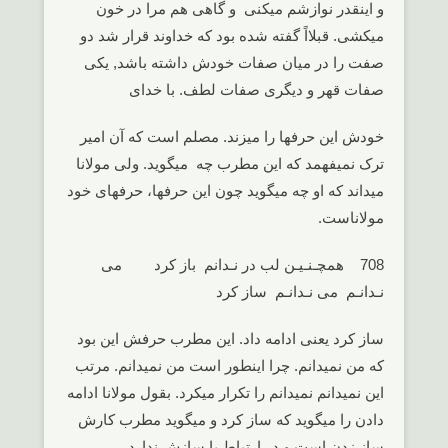
و اینقدر نوازشم میکنی و گاهی هم مرا در خون
میکشی. قبلااً گفته شده بود که خداوند قرار شد دو
صفت را در میان صفات خودش داشته باشد, یکی
صفات قهر و دیگری صفات لطف. با خدای
خودش این حرفها را میزند. مصلم است که آن امیر
ترک نمیفهمد که این مطرب چه میگوید. ولی مولانا
میداند که او چه میگوید چون این حرفها، حرفهای خود
مولاناست.
708 همچـنـیـن لب در نـدانم باز کرد می
نـدانـم می نـدانـم ساز کرد
ساز کرد یعنی ادامه داد. این مطرب حرفش این بود
که من نمیدانم. چرا اینطور است من نمیدانم. مرتب
این نمیدانم نمیدانم را تکرار میکرد. بقول مولانا ادامه
دادن را میگوید که ساز کرد و میگوید مطرب کارش
ساز زدن است و در ارتباط با سازش ندارد.