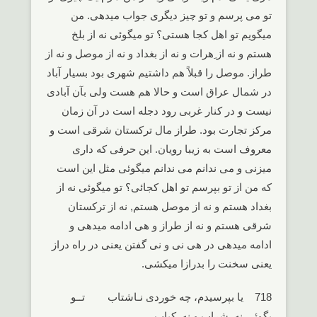
تو می پرسم و تو چیز دیگری جواب میدهی. من
میگویم تو اهل کجا هستی؟ تو میگوئی نه از بلخ
هستم و نه از ِهرات و نه از بغداد و نه از موصل و نه از
طراز. موصل را قبلاً هم داشتیم شهری بود بسیار آباد
در شمال عراق است و حالا هم هست ولی بآن آبادی
نیست و در کنار غربی رود دجله است در آن زمان
مرکز تجارت بود. طراز مال ترکستان شرقی است و
معروف است به زیبا رویان. این حرفی که داری
میزنی و می ندانم می ندانم میگوئی مثل این است
که من از تو بپرسم تو اهل کجائی؟ تو میگوئی نه از
بغداد هستم و نه از موصل هستم, نه از ترکستان
شرقی هستم و نه از طراز و هی ادامه میدهی و
ادامه میدهی در هی نی و نی گفتن یعنی در راه دراز
یعنی سخنت را بدرازا میکشی.
718 یا بپرسیدم، چه خوردی نـاشتاب تــو
بگوئی نه شراب و نه کباب