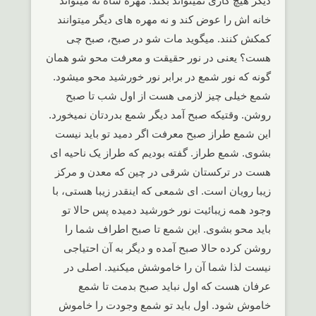
دیگر هیچ کاری نمیتواند بکند. مهره شاه نه میتواند
خانه اش را عوض کند و نه مهره های دیگر میتوانند
کمکش کنند. میگوید مات شو در صبح، صبح چی
هست؟ یعنی در نور حقیقت و معرفت محو شو همان
گونه که نور شمع در برابر نور خورشید محو میشود.
شمع خیلی چیز لازمی هست از اول شب تا صبح
روشن. وقتیکه صبح آمد دیگر شمع بدردتان نمیخورد.
این شمع طراز صبح معرفت اگر دمید تو باید نیست
بشوی. شمع طراز. گفته بودیم که طراز یک ناحیه ای
هست در ترکستان شرقی در چین که معدن و مرکز
زیبا رویان است. ای شمعی که اینقدر زیبا هستی، با
وجود همه زیبائیت نور خورشید دمیده پس حالا تو
باید محو بشوی. این شمع تا صبح اطراف شما را
روشن کرده حالا صبح آمده و دیگر به آن احتیاجی
نیست لذا شما آن را خاموشش میکنید. اصلی در
عرفان هست که اول نباید صبح بدمت تا شمع
خاموش شود. اول باید تو شمع وجودت را خاموش