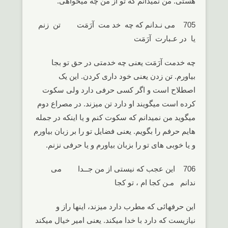
هستی. من نمیدانم که تو از من چه میخواهی.
705 می نـدانم که چه خد مت آرَمَت تن زنم
یا در عـبارت آرَمَت
چه خدمت آرَمَت یعنی چه خدمتی در حق تو بجا
بیاورم. تن زدن یعنی خود داری کردن. این یک
اصطلاح است و اگر کسی حرفی دارد ولی سکوت
کرده است میگویند او دارد تن میزند. در مصراع دوم
میگوید من نمیدانم که سکوت کنم و یا اینکه در جمله
هایم حرفم را بگویم. یعنی فضایل تو را بر زبان بیاورم
و یا خوبی های تو را بزبان بیاورم و یا حرفی نزنم.
706 این عجب که نیستی از من جــدا می
ندانم مـن کجا ام ، تو کجا
این حرفهائی که مطرب دارد میزند، اینها راز و
نیازیست که دارد با خدا میکند. یعنی امیر خیال میکند