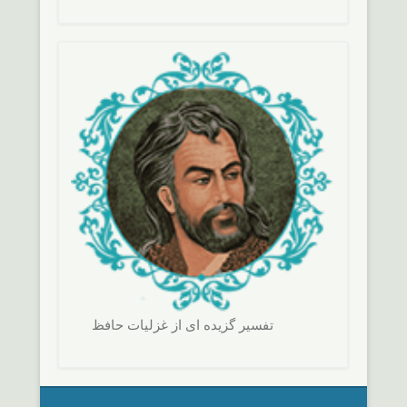
تفسير گزيده ای از غزليات حافظ