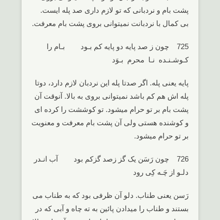
پشت بام و نردبانی که تو لازم داری صد پله ایست.
بی کمال با نردبانت نمیتوانی بروی پشت بام معرفت.
725 چون ز صد پایه دو پایه کم بـود بـام را
کـوشـنـده نـا محرم بـوَد
پایه یعنی پله. اگر صدتا پله این نردبان لازم دارد، دوتا
پله اش هم کم باشد نمیتوانی بروی به بالا. آنوقت آن
پشت بام بر تو حرام میشود. تو کوششت را کرده ای
و کوشنده هستی ولی آن پشت بام معرفت و معنویت
بر تو حرام میشود.
726 چون رَسَن یک گز زصد گزکم بود آب انـدر
دلـو از چَـه کِی رود
رَسن یعنی طناب. دلو آن ظرفی بود که به طناب می
بستند و طناب را میدادن پائین به ته چاه و آبی که در