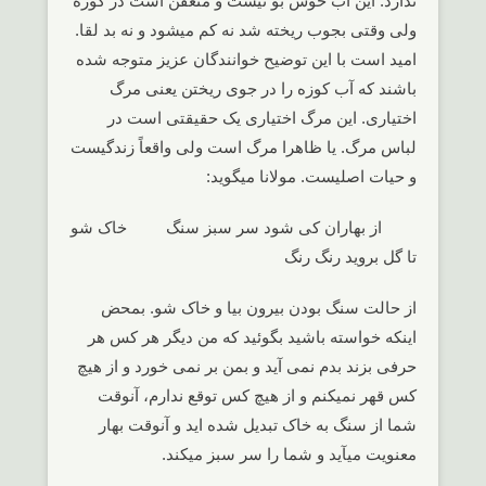
ندارد. این آب خوش بو نیست و متعفن است در کوزه
ولی وقتی بجوب ریخته شد نه کم میشود و نه بد لقا.
امید است با این توضیح خوانندگان عزیز متوجه شده
باشند که آب کوزه را در جوی ریختن یعنی مرگ
اختیاری. این مرگ اختیاری یک حقیقتی است در
لباس مرگ. یا ظاهرا مرگ است ولی واقعاً زندگیست
و حیات اصلیست. مولانا میگوید:
از بهاران کی شود سر سبز سنگ خاک شو
تا گل بروید رنگ رنگ
از حالت سنگ بودن بیرون بیا و خاک شو. بمحض
اینکه خواسته باشید بگوئید که من دیگر هر کس هر
حرفی بزند بدم نمی آید و بمن بر نمی خورد و از هیچ
کس قهر نمیکنم و از هیچ کس توقع ندارم، آنوقت
شما از سنگ به خاک تبدیل شده اید و آنوقت بهار
معنویت میآید و شما را سر سبز میکند.