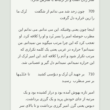
709 چون زحد شد می ندانم از شگفت تُرک ما
را زین حَراره دل گرفت
اینجا چون یعنی وقتیکه. این می ندانم, می ندانم این
مطرب حوصله امیر را بسر بُرد و او را کلافه کرد. او
تعجب کرد که این چرا مرتب میگوید من نمیدانم, من
نمیدانم؟ حراره در عربی یعنی یک کلمه تکراری که
مرتب تکرار شود و آدم را کلافه کند. این امیر تُرک از
این حراره نمیدانم, نمیدانم دل گیر و عصبانی شد.
710 بر جهید آن تُرک و دبوّسی کشید تا عـَلـَیـها
بر سر مـطرب رسیـد
امیر تازه بهوش آمده بود و دراز کشیده بود و یک
مرتبه از جای خودش پرید و یک گرزی برداشت.
دبوس یعنی گرز. امیر گرزی برداشت و تا بالای سر