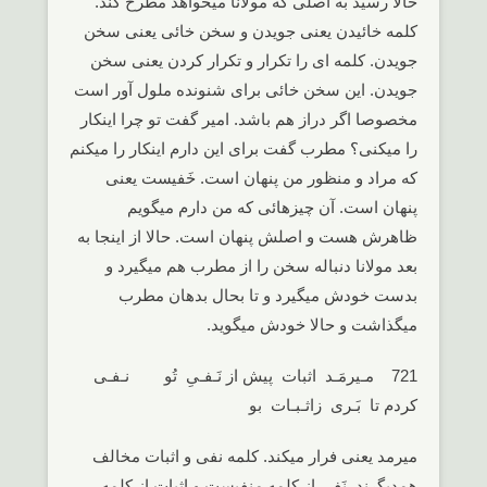
حالا رسید به اصلی که مولانا میخواهد مطرح کند.
کلمه خائیدن یعنی جویدن و سخن خائی یعنی سخن
جویدن. کلمه ای را تکرار و تکرار کردن یعنی سخن
جویدن. این سخن خائی برای شنونده ملول آور است
مخصوصا اگر دراز هم باشد. امیر گفت تو چرا اینکار
را میکنی؟ مطرب گفت برای این دارم اینکار را میکنم
که مراد و منظور من پنهان است. خَفیست یعنی
پنهان است. آن چیزهائی که من دارم میگویم
ظاهرش هست و اصلش پنهان است. حالا از اینجا به
بعد مولانا دنباله سخن را از مطرب هم میگیرد و
بدست خودش میگیرد و تا بحال بدهان مطرب
میگذاشت و حالا خودش میگوید.
721 مـیرمَـد اثبات پیش از نَـفـیِ تُو نـفـی
کردم تا بَـری زاثـبـات بو
میرمد یعنی فرار میکند. کلمه نفی و اثبات مخالف
همدیگرند. نَفی از کلمه منفیست و اثبات از کلمه