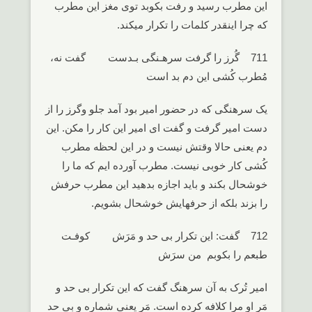
این مطرب رسید و رفت بکوبد توی مغز این مطرب
که چرا اینقدر کلمات را تکرار میکند.
711 گُرز را گرفت سرهـنگی بـدست گفت نه،
مُطرب کُشی این دم بد است
یک سرهنگی که در حضور امیر بود آمد جلو وگرز را از
دست امیر گرفت و گفت ای امیر این کار را مکن. این
دم یعنی حالا وقتش نیست و در این لحظه مطرب
کُشی کار خوبی نیست. مطرب آورده ایم که ما را
خوشحال بکند و باید اجازه بدهید این مطرب حرفش
را بزند بلکه از حرفهایش خوشحال بشویم.
712 گفت: این تکرار بی حد و مَرَش کوفـت
طبعم را بکوبم من سرَش
امیر تُرک به آن سرهنگ گفت که این تکرار بی حد و
مَر او مرا کلافه کرده است. مَر یعنی شماره و بی حد