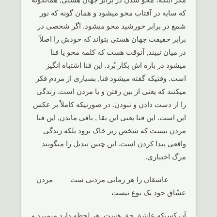
که سایه در آفتاب محو میشود و همان گونه که نور
شمع در برابر خورشید محو میشود. اگر شخصی در
برابر حقیقت جهان هستی بتواند که خودش را اصلاً
در میان نبیند, آنوقت هست که کلمه محو یا فنا
میشود در باره اش بکار بُرد. این فنا اشتباه انگیز
است. وقتیکه گفته میشود فنا, بسیاری از مردم فکر
میکنند که یعنی از بین رفتن و یا مردن است. زندگی
را از دست دادن و نبودن. در صورتیکه کاملاً بر عکس
این است. این فنا یعنی این بقا , باقی ماندن, این فنا
مردن نیست که شخص زیر خاک برود بلکه زندگی
واقعی پیدا کردن است. این چنین تبدیل را میگویند
مرگ اختیاری.
عاشقان را هر زمانی مردنی ست مردن
عشّاق خود یک نوع نیست
آن کسیکه عاشق حق هست, هر لحظه دارد میمیرد و