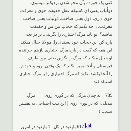
کنی یک خورده بآن محو شدن نزدیکتر میشوی.
ذولُباب یعنی ای کسیکه عقل حقیقت جوی و معرفت
جوی داری. ذول یعنی صاحب. ذولُباب یعنی صاحب
معرفت. . چه بکنم که حجاب بین من و حقیقت
نباشد؟ تو باید مرگ اختیاری را بگزینی. بر در یعنی
پاره کن این حجاب خود پسندی را. مولانا خیال میکند
این همه که گفت در باره مرگ اختیاری بازهم خواننده
او خیال میکند که مرگ را بگزین یعنی برو بطرف
قبرستان و آنجا بمیر. نکند که یک وقتی برود و خودش
را آنجا بکشد. نکند که مرگ اختیاری را با مرگ اجباری
اشتباه کند.
739 نه چنان مرگی که در گوری روی مرگِ
تبدیلی، که در نوری روی ( این بیت احتیاجی به تفسیر
نیست )
617 بازدید در کل
, 1 بازدید در امروز