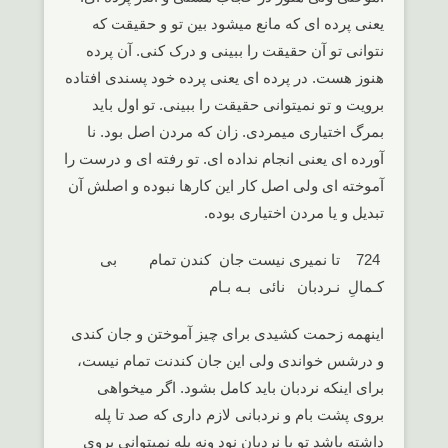
یعنی پرده ای که مانع میشود بین تو و حقیقت که
نتوانی تو آن حقیقت را ببینی و درک کنی. آن پرده
هنوز هست. در پرده ای یعنی پرده خود پسندی افتاده
برویت و تو نمیتوانی حقیقت را ببینی. تو اول باید
بمرگ اختیاری میمردی. زان که مردن اصل بود. نا
آورده ای یعنی انجام نداده ای. تو رفته ای و درست را
آموخته ای ولی اصل کار این کارها نبوده و اصلش آن
تبدیل و یا مردن اختیاری بوده.
724 تا نمیری نیست جان کندن تمام بی
کـمالِ نـردبان نائی بـه بـام
اینهمه زحمت کشیدی برای چیز آموختن و جان کندی
و درشس خواندی ولی این جان کندنت تمام نیست،
برای اینکه نردبان باید کامل بشود. اگر میخواهی
بروی پشت بام و نردبانی لازم داری که صد تا پله
داشته باشد تو با نردبان نود ونه پله نمیتوانی بروی