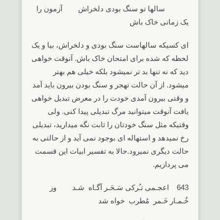
سالها تو سنگ بودی دلخراش آزمون را
یک زمانی خاک باش
ای کسیکه سالهاست سنگ بودی و دلخراش، بیا و یک
لحظه که شده برای امتحان خاک باش. آنوقت خواهی
دید که نه تنها بد تر نمیشود بلکه خیلی هم بهتر
میشود. از آن حالت تهجر و سنگ بودن بیرون باید آمد
و وقتی بیرون آمدی خودت را در معرض تبدیل خواهی
یافت آنوقت میتوانید مرگ تبدیلی پیدا کنی. ولی
وقتیکه مثل سنگ خودتان را ثابت نگه میدارید، تبدیلی
رخ نمیدهد و استهاله ای بوجود نمی آید و از حالتی به
حالت دیگری نمیرود.حالا به تفسیر ابیات این قسمت
می پردازیم.
643 اعجـمی تـُرکی سَـحَـر آگـاه شـد وز
خُـمـار خَـمر مُطرب خواه شد