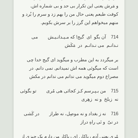
و مَرش یعنی این تکرار بی حد و بی شماره اش.
کوفت طبعم یعنی حال من را بهم زد و سرم را بُرد و
منهم میخواهم این گرز را بر سرش بکوبم.
714 آن بگو ای گیج! که مـیـدانـیـش می
نـدانـم می نـدانـم در مَکَش
بر میگردد به این مطرب و میگوید ای گیج خدا چی
است که میگوئی همه اش نمیدانم, نمی دانم. در
مصراع دوم میگوید می ندانم می ندانم در مکش
715 من بـپـرسم کـز کجائی هی مُری تو بگوئی
نه زبلخ و نه زهِری
716 نه ز بغداد و نه موصِل، نه طراز در کَشی
در نیّ و نَی راهِ دراز
مُری یعنی آدم ریاکار, ای ریاکار من دارم یک چیزی از